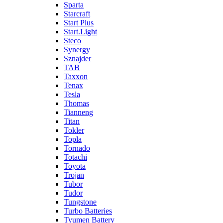
Sparta
Starcraft
Start Plus
Start.Light
Steco
Synergy
Sznajder
TAB
Taxxon
Tenax
Tesla
Thomas
Tianneng
Titan
Tokler
Topla
Tornado
Totachi
Toyota
Trojan
Tubor
Tudor
Tungstone
Turbo Batteries
Tyumen Battery