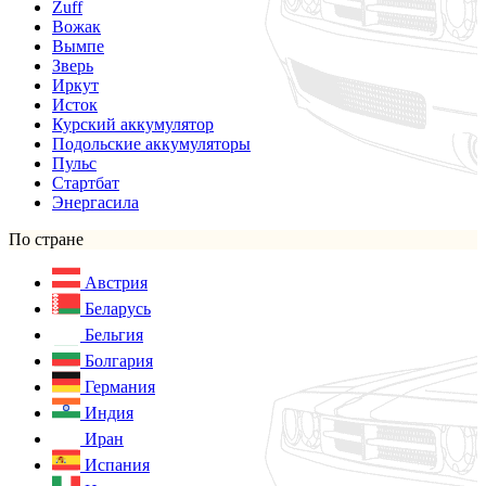
Zuff
Вожак
Вымпе
Зверь
Иркут
Исток
Курский аккумулятор
Подольские аккумуляторы
Пульс
Стартбат
Энергасила
По стране
Австрия
Беларусь
Бельгия
Болгария
Германия
Индия
Иран
Испания