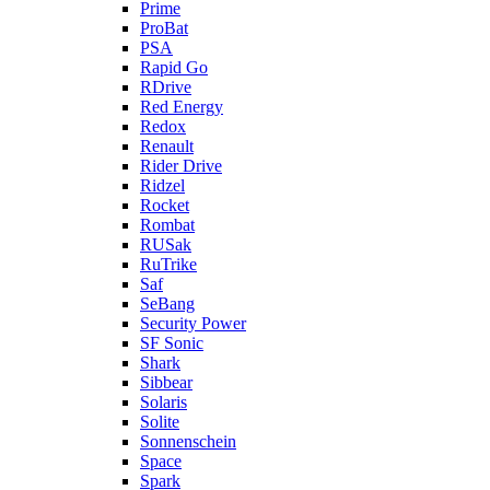
Prime
ProBat
PSA
Rapid Go
RDrive
Red Energy
Redox
Renault
Rider Drive
Ridzel
Rocket
Rombat
RUSak
RuTrike
Saf
SeBang
Security Power
SF Sonic
Shark
Sibbear
Solaris
Solite
Sonnenschein
Space
Spark