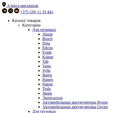
Адреса магазинов
+375 (29) 11 33 441
Каталог товаров
Категории
Для легковых
Akom
Bosch
Deta
Edcon
Exide
Kainar
Tab
Varta
Зубр
Baren
Hagen
Patron
Tesla
Зверь
Энергасила
Автомобильные аккумуляторы Byzon
Автомобильные аккумуляторы Gector
Для грузовых