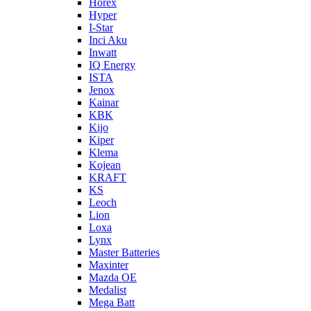
Horex
Hyper
I-Star
Inci Aku
Inwatt
IQ Energy
ISTA
Jenox
Kainar
KBK
Kijo
Kiper
Klema
Kojean
KRAFT
KS
Leoch
Lion
Loxa
Lynx
Master Batteries
Maxinter
Mazda OE
Medalist
Mega Batt