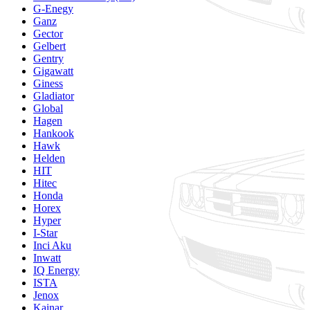
G-Enegy
Ganz
Gector
Gelbert
Gentry
Gigawatt
Giness
Gladiator
Global
Hagen
Hankook
Hawk
Helden
HIT
Hitec
Honda
Horex
Hyper
I-Star
Inci Aku
Inwatt
IQ Energy
ISTA
Jenox
Kainar