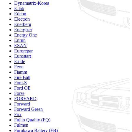
Dynamatrix-Korea
E-lab
Edcon
Electron
Enerberg
Energizer
Energy One
Enrun
ESAN
Eurorepar
Eurostart
Exide
Feon
Fiamm
Fire Ball
Fora-S
Ford OE
Forse
FORVARD
Forward
Forward Green
Fox
Fujito Quality (FQ)
Fulmen
Furukawa Battery (FB)