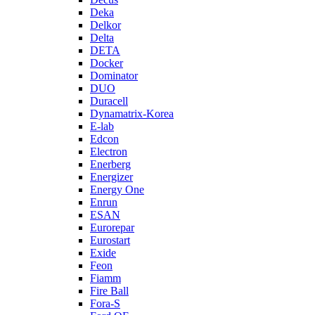
Deka
Delkor
Delta
DETA
Docker
Dominator
DUO
Duracell
Dynamatrix-Korea
E-lab
Edcon
Electron
Enerberg
Energizer
Energy One
Enrun
ESAN
Eurorepar
Eurostart
Exide
Feon
Fiamm
Fire Ball
Fora-S