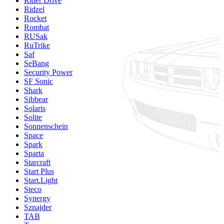
Rider Drive
Ridzel
Rocket
Rombat
RUSak
RuTrike
Saf
SeBang
Security Power
SF Sonic
Shark
Sibbear
Solaris
Solite
Sonnenschein
Space
Spark
Sparta
Starcraft
Start Plus
Start.Light
Steco
Synergy
Sznajder
TAB