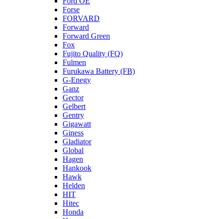
Ford OE
Forse
FORVARD
Forward
Forward Green
Fox
Fujito Quality (FQ)
Fulmen
Furukawa Battery (FB)
G-Enegy
Ganz
Gector
Gelbert
Gentry
Gigawatt
Giness
Gladiator
Global
Hagen
Hankook
Hawk
Helden
HIT
Hitec
Honda