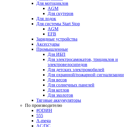
Для мотоциклов
AGM
Для скутеров
Для лодок
Для системы Start Stop
AGM
EFB
Зарядные устройства
Аксессуары
Промышленные
Для ИБП
Для электросамокатов, трициклов и
электровелосипедов
Для детских электромобилей
Для охранной/пожарной сигнализации
Для весов
Для солнечных панелей
Для котлов
Для эхолотов
Тяговые аккумуляторы
По производителю
#ODИН
555
A-mega
AC/DC