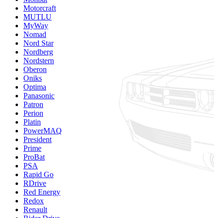
Motorcraft
MUTLU
MyWay
Nomad
Nord Star
Nordberg
Nordstern
Oberon
Oniks
Optima
Panasonic
Patron
Perion
Platin
PowerMAQ
President
Prime
ProBat
PSA
Rapid Go
RDrive
Red Energy
Redox
Renault