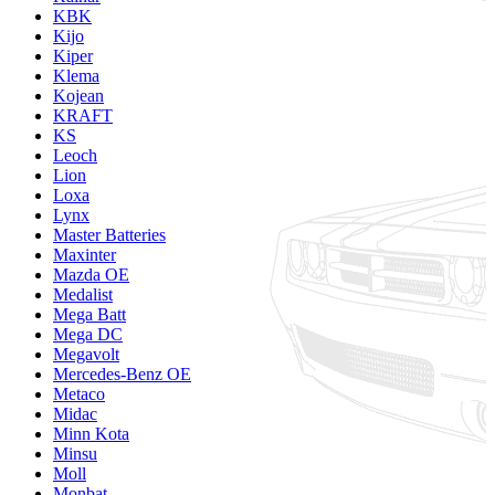
KBK
Kijo
Kiper
Klema
Kojean
KRAFT
KS
Leoch
Lion
Loxa
Lynx
Master Batteries
Maxinter
Mazda OE
Medalist
Mega Batt
Mega DC
Megavolt
Mercedes-Benz OE
Metaco
Midac
Minn Kota
Minsu
Moll
Monbat