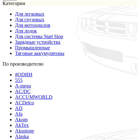
Категории
Для легковых
Для грузовых
Для мотоциклов
Для лодок
Для системы Start Stop
Зарядные устройства
Промышленные
Тяговые аккумуляторы
По производителю
#ODИН
555
A-mega
AC/DC
ACCUMWORLD
ACDelco
AD
Afa
Akom
AkTex
Akustone
Alaska