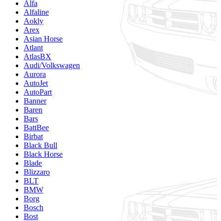
Alfa
Alfaline
Aokly
Arex
Asian Horse
Atlant
AtlasBX
Audi/Volkswagen
Aurora
AutoJet
AutoPart
Banner
Baren
Bars
BattBee
Birbat
Black Bull
Black Horse
Blade
Blizzaro
BLT
BMW
Borg
Bosch
Bost