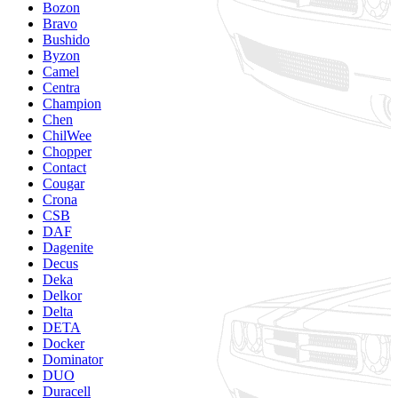
Bozon
Bravo
Bushido
Byzon
Camel
Centra
Champion
Chen
ChilWee
Chopper
Contact
Cougar
Crona
CSB
DAF
Dagenite
Decus
Deka
Delkor
Delta
DETA
Docker
Dominator
DUO
Duracell