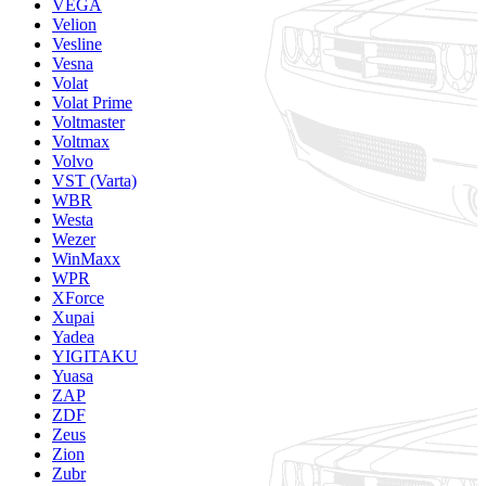
VEGA
Velion
Vesline
Vesna
Volat
Volat Prime
Voltmaster
Voltmax
Volvo
VST (Varta)
WBR
Westa
Wezer
WinMaxx
WPR
XForce
Xupai
Yadea
YIGITAKU
Yuasa
ZAP
ZDF
Zeus
Zion
Zubr