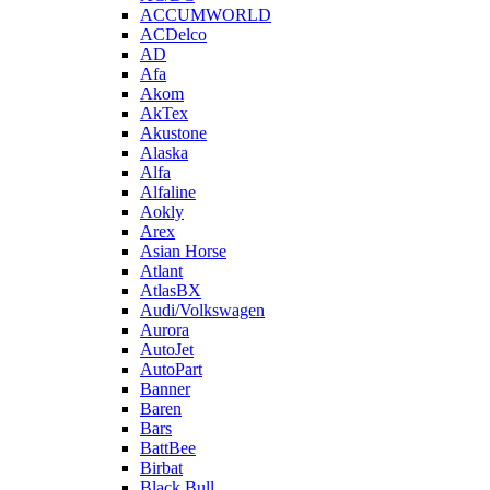
ACCUMWORLD
ACDelco
AD
Afa
Akom
AkTex
Akustone
Alaska
Alfa
Alfaline
Aokly
Arex
Asian Horse
Atlant
AtlasBX
Audi/Volkswagen
Aurora
AutoJet
AutoPart
Banner
Baren
Bars
BattBee
Birbat
Black Bull