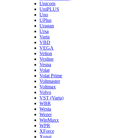
Unicorn
UniPLUS
Uno
UPlus
Uragan
Ursa
Varta
VBD
VEGA
Velion
Vesline
Vesna
Volat
Volat Prime
Voltmaster
Voltmax
Volvo
VST (Varta)
WBR
Westa
Wezer
WinMaxx
WPR
XForce
Xupai