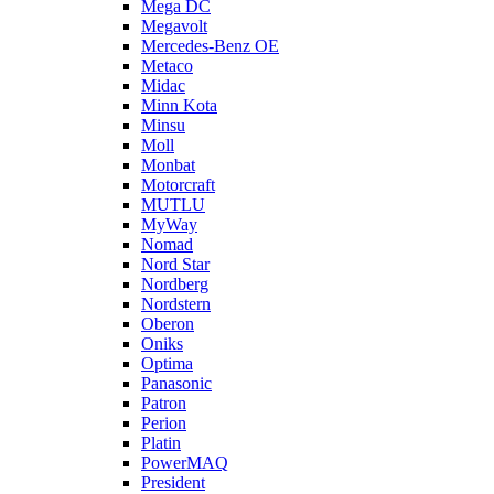
Mega DC
Megavolt
Mercedes-Benz OE
Metaco
Midac
Minn Kota
Minsu
Moll
Monbat
Motorcraft
MUTLU
MyWay
Nomad
Nord Star
Nordberg
Nordstern
Oberon
Oniks
Optima
Panasonic
Patron
Perion
Platin
PowerMAQ
President