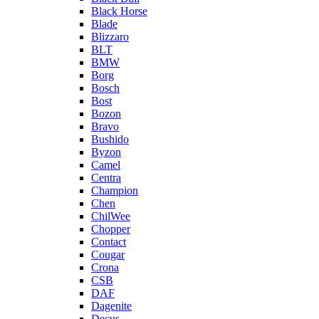
Black Horse
Blade
Blizzaro
BLT
BMW
Borg
Bosch
Bost
Bozon
Bravo
Bushido
Byzon
Camel
Centra
Champion
Chen
ChilWee
Chopper
Contact
Cougar
Crona
CSB
DAF
Dagenite
Decus