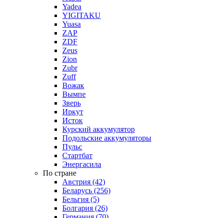
Yadea
YIGITAKU
Yuasa
ZAP
ZDF
Zeus
Zion
Zubr
Zuff
Вожак
Вымпе
Зверь
Иркут
Исток
Курский аккумулятор
Подольские аккумуляторы
Пульс
Стартбат
Энергасила
По стране
Австрия (42)
Беларусь (256)
Бельгия (5)
Болгария (26)
Германия (70)