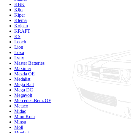
KBK
Kijo
Kiper
Klema
Kojean
KRAFT
KS
Leoch
Lion
Loxa
Lynx
Master Batteries
Maxinter
Mazda OE
Medalist
Mega Batt
Mega DC
Megavolt
Mercedes-Benz OE
Metaco
Midac
Minn Kota
Minsu
Moll
Monbat