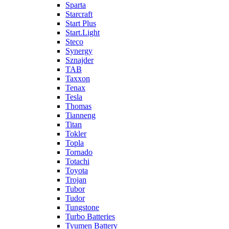
Sparta
Starcraft
Start Plus
Start.Light
Steco
Synergy
Sznajder
TAB
Taxxon
Tenax
Tesla
Thomas
Tianneng
Titan
Tokler
Topla
Tornado
Totachi
Toyota
Trojan
Tubor
Tudor
Tungstone
Turbo Batteries
Tyumen Battery