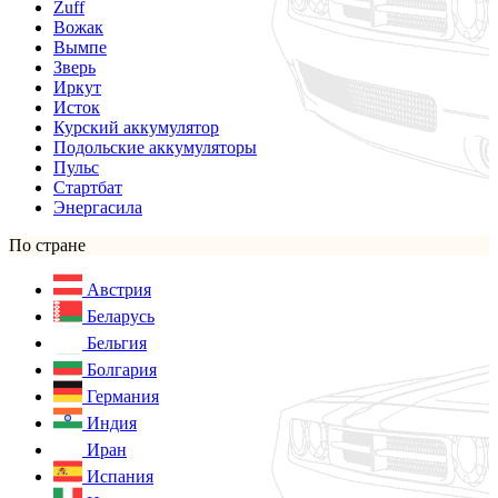
Zuff
Вожак
Вымпе
Зверь
Иркут
Исток
Курский аккумулятор
Подольские аккумуляторы
Пульс
Стартбат
Энергасила
По стране
Австрия
Беларусь
Бельгия
Болгария
Германия
Индия
Иран
Испания