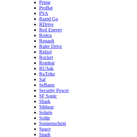
Prime
ProBat
PSA
Rapid Go
RDrive
Red Energy
Redox
Renault
Rider Drive
Ridzel
Rocket
Rombat
RUSak
RuTrike
Saf
SeBang
Security Power
SF Sonic
Shark
Sibbear
Solaris
Solite
Sonnenschein
Space
Spark