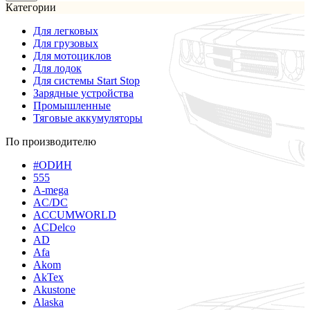
Категории
Для легковых
Для грузовых
Для мотоциклов
Для лодок
Для системы Start Stop
Зарядные устройства
Промышленные
Тяговые аккумуляторы
По производителю
#ODИН
555
A-mega
AC/DC
ACCUMWORLD
ACDelco
AD
Afa
Akom
AkTex
Akustone
Alaska