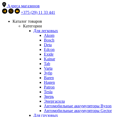
Адреса магазинов
+375 (29) 11 33 441
Каталог товаров
Категории
Для легковых
Akom
Bosch
Deta
Edcon
Exide
Kainar
Tab
Varta
Зубр
Baren
Hagen
Patron
Tesla
Зверь
Энергасила
Автомобильные аккумуляторы Byzon
Автомобильные аккумуляторы Gector
Для грузовых