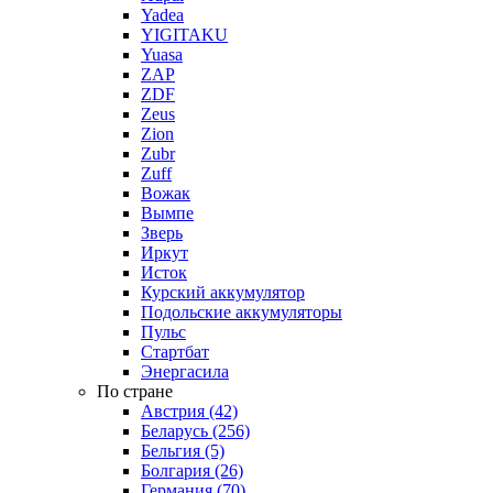
Yadea
YIGITAKU
Yuasa
ZAP
ZDF
Zeus
Zion
Zubr
Zuff
Вожак
Вымпе
Зверь
Иркут
Исток
Курский аккумулятор
Подольские аккумуляторы
Пульс
Стартбат
Энергасила
По стране
Австрия (42)
Беларусь (256)
Бельгия (5)
Болгария (26)
Германия (70)