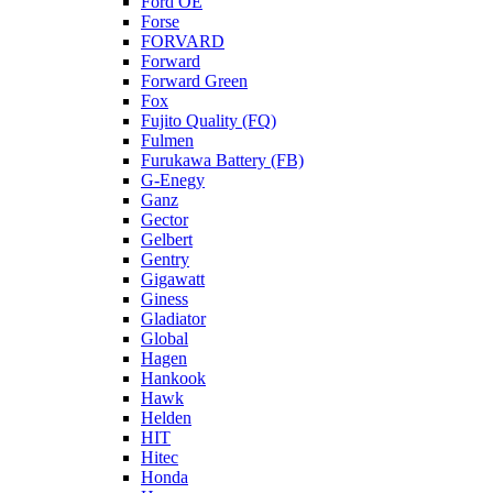
Ford OE
Forse
FORVARD
Forward
Forward Green
Fox
Fujito Quality (FQ)
Fulmen
Furukawa Battery (FB)
G-Enegy
Ganz
Gector
Gelbert
Gentry
Gigawatt
Giness
Gladiator
Global
Hagen
Hankook
Hawk
Helden
HIT
Hitec
Honda