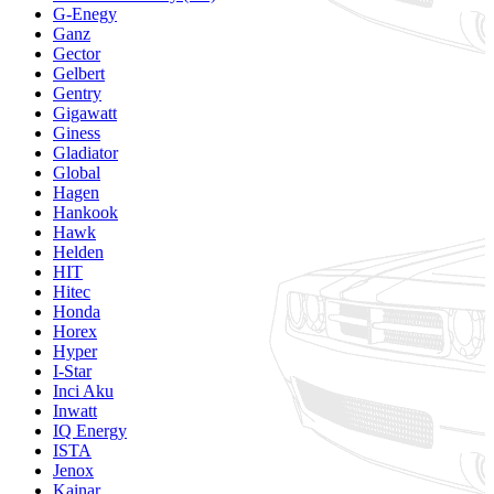
G-Enegy
Ganz
Gector
Gelbert
Gentry
Gigawatt
Giness
Gladiator
Global
Hagen
Hankook
Hawk
Helden
HIT
Hitec
Honda
Horex
Hyper
I-Star
Inci Aku
Inwatt
IQ Energy
ISTA
Jenox
Kainar