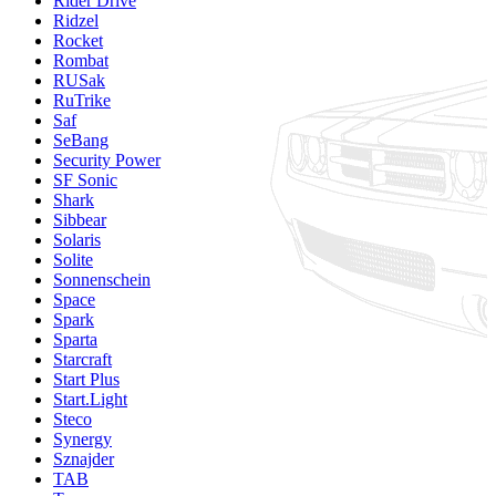
Rider Drive
Ridzel
Rocket
Rombat
RUSak
RuTrike
Saf
SeBang
Security Power
SF Sonic
Shark
Sibbear
Solaris
Solite
Sonnenschein
Space
Spark
Sparta
Starcraft
Start Plus
Start.Light
Steco
Synergy
Sznajder
TAB