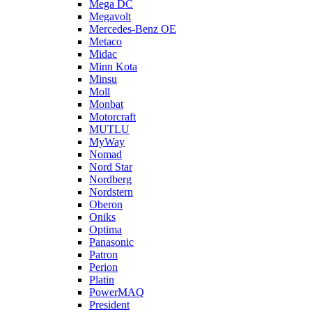
Mega DC
Megavolt
Mercedes-Benz OE
Metaco
Midac
Minn Kota
Minsu
Moll
Monbat
Motorcraft
MUTLU
MyWay
Nomad
Nord Star
Nordberg
Nordstern
Oberon
Oniks
Optima
Panasonic
Patron
Perion
Platin
PowerMAQ
President