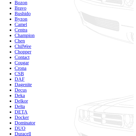
Bozon
Bravo
Bushido
Byzon
Camel
Centra
Champion
Chen
ChilWee
Chopper
Contact
Cougar
Crona
CSB
DAF
Dagenite
Decus
Deka
Delkor
Delta
DETA
Docker
Dominator
DUO
Duracell