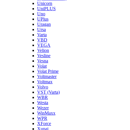
Unicorn
UniPLUS
Uno
UPlus
Uragan
Ursa
Varta
VBD
VEGA
Velion
Vesline
Vesna
Volat
Volat Prime
Voltmaster
Voltmax
Volvo
VST (Varta)
WBR
Westa
Wezer
WinMaxx
WPR
XForce
Xupai