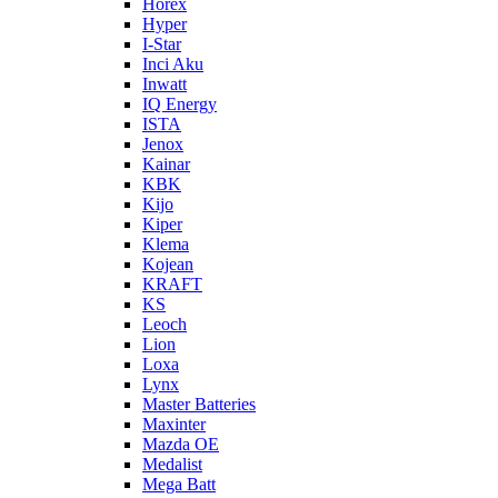
Horex
Hyper
I-Star
Inci Aku
Inwatt
IQ Energy
ISTA
Jenox
Kainar
KBK
Kijo
Kiper
Klema
Kojean
KRAFT
KS
Leoch
Lion
Loxa
Lynx
Master Batteries
Maxinter
Mazda OE
Medalist
Mega Batt