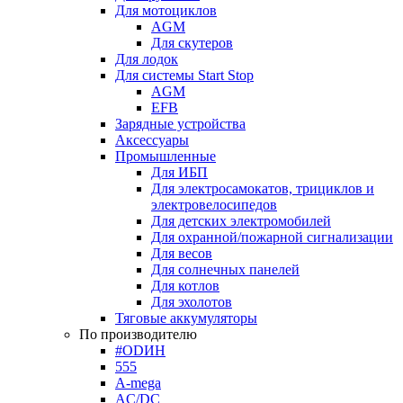
Для мотоциклов
AGM
Для скутеров
Для лодок
Для системы Start Stop
AGM
EFB
Зарядные устройства
Аксессуары
Промышленные
Для ИБП
Для электросамокатов, трициклов и
электровелосипедов
Для детских электромобилей
Для охранной/пожарной сигнализации
Для весов
Для солнечных панелей
Для котлов
Для эхолотов
Тяговые аккумуляторы
По производителю
#ODИН
555
A-mega
AC/DC