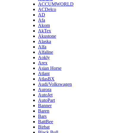
ACCUMWORLD
ACDelco
AD
Afa
Akom
AkTex
Akustone
Alaska
Alfa
Alfaline
Aokly
Arex
Asian Horse
Atlant
AtlasBX
Audi/Volkswagen
Aurora
AutoJet
AutoPart
Banner
Baren
Bars
BattBee
Birbat
Black Bull