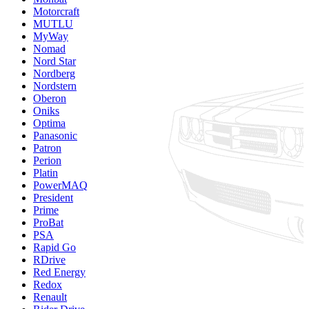
Motorcraft
MUTLU
MyWay
Nomad
Nord Star
Nordberg
Nordstern
Oberon
Oniks
Optima
Panasonic
Patron
Perion
Platin
PowerMAQ
President
Prime
ProBat
PSA
Rapid Go
RDrive
Red Energy
Redox
Renault