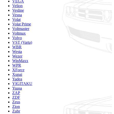
VEGA
Velion
Vesline
Vesna
Volat
Volat Prime
Voltmaster
Voltmax
Volvo
VST (Varta)
WBR
Westa
Wezer
WinMaxx
WPR
XForce
Xupai
Yadea
YIGITAKU
Yuasa
ZAP
ZDF
Zeus
Zion
Zubr