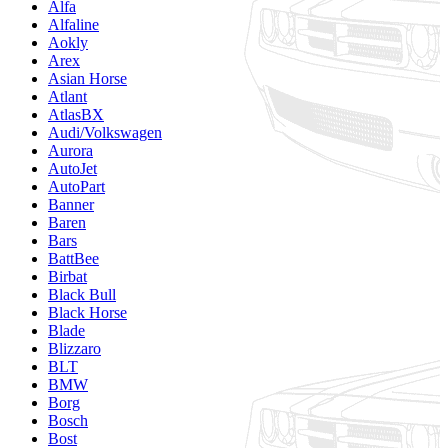
Alfa
Alfaline
Aokly
Arex
Asian Horse
Atlant
AtlasBX
Audi/Volkswagen
Aurora
AutoJet
AutoPart
Banner
Baren
Bars
BattBee
Birbat
Black Bull
Black Horse
Blade
Blizzaro
BLT
BMW
Borg
Bosch
Bost