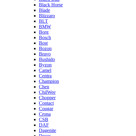
Black Horse
Blade
Blizzaro
BLT
BMW
Borg
Bosch
Bost
Bozon
Bravo
Bushido
Byzon
Camel
Centra
Champion
Chen
ChilWee
Chopper
Contact
Cougar
Crona
CSB
DAF
Dagenite
Decus