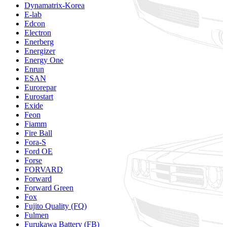
Dynamatrix-Korea
E-lab
Edcon
Electron
Enerberg
Energizer
Energy One
Enrun
ESAN
Eurorepar
Eurostart
Exide
Feon
Fiamm
Fire Ball
Fora-S
Ford OE
Forse
FORVARD
Forward
Forward Green
Fox
Fujito Quality (FQ)
Fulmen
Furukawa Battery (FB)