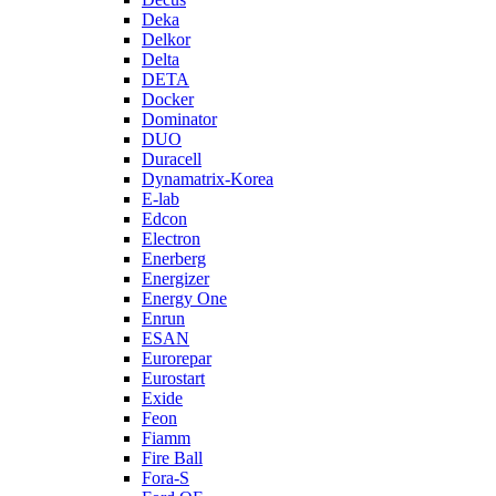
Deka
Delkor
Delta
DETA
Docker
Dominator
DUO
Duracell
Dynamatrix-Korea
E-lab
Edcon
Electron
Enerberg
Energizer
Energy One
Enrun
ESAN
Eurorepar
Eurostart
Exide
Feon
Fiamm
Fire Ball
Fora-S