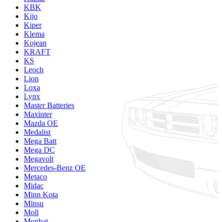
KBK
Kijo
Kiper
Klema
Kojean
KRAFT
KS
Leoch
Lion
Loxa
Lynx
Master Batteries
Maxinter
Mazda OE
Medalist
Mega Batt
Mega DC
Megavolt
Mercedes-Benz OE
Metaco
Midac
Minn Kota
Minsu
Moll
Monbat