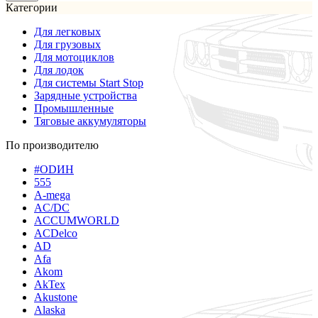
Категории
Для легковых
Для грузовых
Для мотоциклов
Для лодок
Для системы Start Stop
Зарядные устройства
Промышленные
Тяговые аккумуляторы
По производителю
#ODИН
555
A-mega
AC/DC
ACCUMWORLD
ACDelco
AD
Afa
Akom
AkTex
Akustone
Alaska