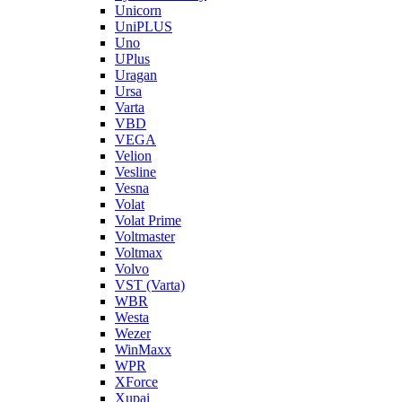
Unicorn
UniPLUS
Uno
UPlus
Uragan
Ursa
Varta
VBD
VEGA
Velion
Vesline
Vesna
Volat
Volat Prime
Voltmaster
Voltmax
Volvo
VST (Varta)
WBR
Westa
Wezer
WinMaxx
WPR
XForce
Xupai