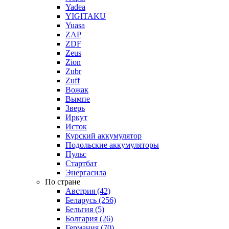
Yadea
YIGITAKU
Yuasa
ZAP
ZDF
Zeus
Zion
Zubr
Zuff
Вожак
Вымпе
Зверь
Иркут
Исток
Курский аккумулятор
Подольские аккумуляторы
Пульс
Стартбат
Энергасила
По стране
Австрия (42)
Беларусь (256)
Бельгия (5)
Болгария (26)
Германия (70)