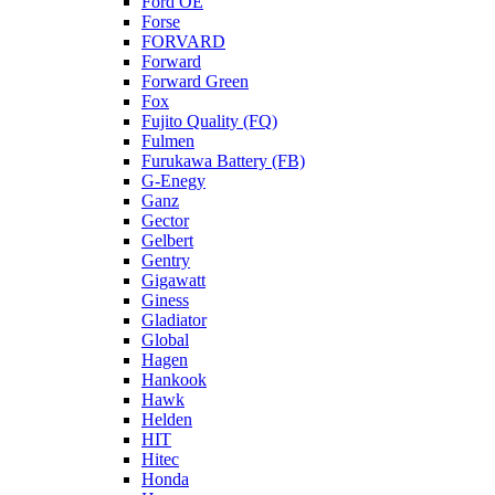
Ford OE
Forse
FORVARD
Forward
Forward Green
Fox
Fujito Quality (FQ)
Fulmen
Furukawa Battery (FB)
G-Enegy
Ganz
Gector
Gelbert
Gentry
Gigawatt
Giness
Gladiator
Global
Hagen
Hankook
Hawk
Helden
HIT
Hitec
Honda