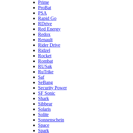
Prime
ProBat
PSA
Rapid Go
RDrive
Red Energy
Redox
Renault
Rider Drive
Ridzel
Rocket
Rombat
RUSak
RuTrike
Saf
SeBang
Security Power
SF Sonic
Shark
Sibbear
Solaris
Solite
Sonnenschein
Space
Spark