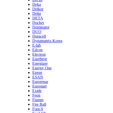
Deka
Delkor
Delta
DETA
Docker
Dominator
DUO
Duracell
Dynamatrix-Korea
E-lab
Edcon
Electron
Enerberg
Energizer
Energy One
Enrun
ESAN
Eurorepar
Eurostart
Exide
Feon
Fiamm
Fire Ball
Fora-S