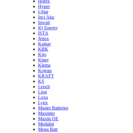
Horex
Hyper
I-Star
Inci Aku
Inwatt
IQ Energy
ISTA
Jenox
Kainar
KBK
Kijo
Kiper
Klema
Kojean
KRAFT
KS
Leoch
Lion
Loxa
Lynx
Master Batteries
Maxinter
Mazda OE
Medalist
Mega Batt