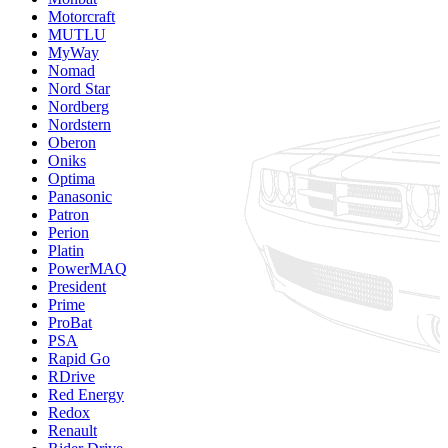
Motorcraft
MUTLU
MyWay
Nomad
Nord Star
Nordberg
Nordstern
Oberon
Oniks
Optima
Panasonic
Patron
Perion
Platin
PowerMAQ
President
Prime
ProBat
PSA
Rapid Go
RDrive
Red Energy
Redox
Renault