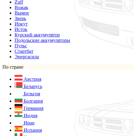
Zuff
Вожак
Вымпе
Зверь
Иркут
Исток
Курский аккумулятор
Подольские аккумуляторы
Пульс
Стартбат
Энергасила
По стране
Австрия
Беларусь
Бельгия
Болгария
Германия
Индия
Иран
Испания