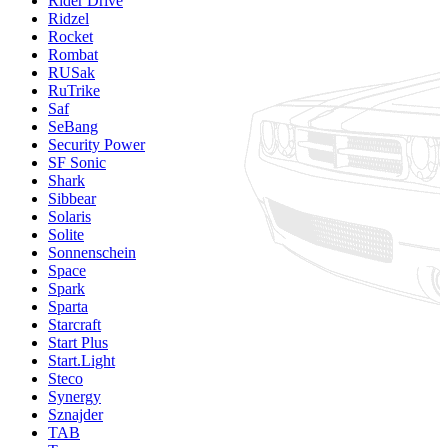
Rider Drive
Ridzel
Rocket
Rombat
RUSak
RuTrike
Saf
SeBang
Security Power
SF Sonic
Shark
Sibbear
Solaris
Solite
Sonnenschein
Space
Spark
Sparta
Starcraft
Start Plus
Start.Light
Steco
Synergy
Sznajder
TAB