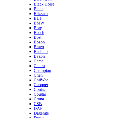
Black Horse
Blade
Blizzaro
BLT
BMW
Borg
Bosch
Bost
Bozon
Bravo
Bushido
Byzon
Camel
Centra
Champion
Chen
ChilWee
Chopper
Contact
Cougar
Crona
CSB
DAF
Dagenite
Decus