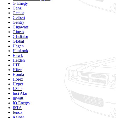
G-Enegy
Ganz
Gector
Gelbert
Gentry
Gigawatt
Giness
Gladiator
Global
Hagen
Hankook
Hawk
Helden
HIT
Hitec
Honda
Horex
Hyper
I-Star
Inci Aku
Inwatt
IQ Energy
ISTA
Jenox
Kainar