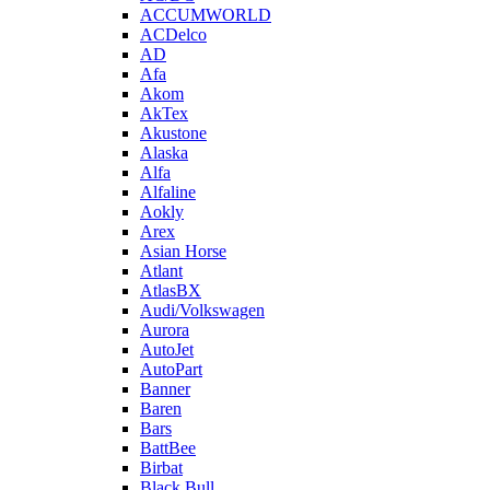
ACCUMWORLD
ACDelco
AD
Afa
Akom
AkTex
Akustone
Alaska
Alfa
Alfaline
Aokly
Arex
Asian Horse
Atlant
AtlasBX
Audi/Volkswagen
Aurora
AutoJet
AutoPart
Banner
Baren
Bars
BattBee
Birbat
Black Bull