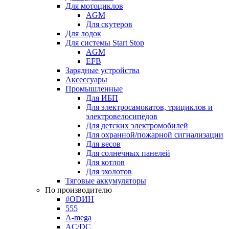
Для мотоциклов
AGM
Для скутеров
Для лодок
Для системы Start Stop
AGM
EFB
Зарядные устройства
Аксессуары
Промышленные
Для ИБП
Для электросамокатов, трициклов и
электровелосипедов
Для детских электромобилей
Для охранной/пожарной сигнализации
Для весов
Для солнечных панелей
Для котлов
Для эхолотов
Тяговые аккумуляторы
По производителю
#ODИН
555
A-mega
AC/DC