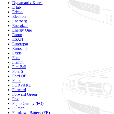
Dynamatrix-Korea
E-lab
Edcon
Electron
Enerberg
Energizer
Energy One
Enrun
ESAN
Eurorepar
Eurostart
Exide
Feon
Fiamm
Fire Ball
Fora-S
Ford OE
Forse
FORVARD
Forward
Forward Green
Fox
Fujito Quality (FQ)
Fulmen
Furukawa Battery (FB)