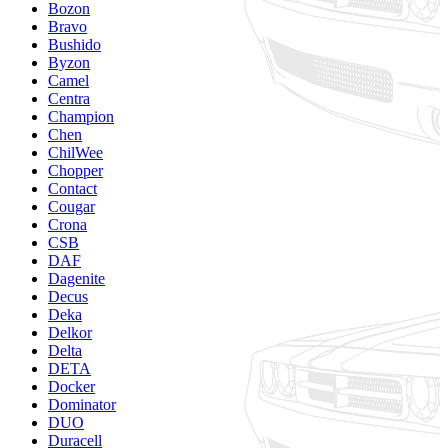
Bozon
Bravo
Bushido
Byzon
Camel
Centra
Champion
Chen
ChilWee
Chopper
Contact
Cougar
Crona
CSB
DAF
Dagenite
Decus
Deka
Delkor
Delta
DETA
Docker
Dominator
DUO
Duracell