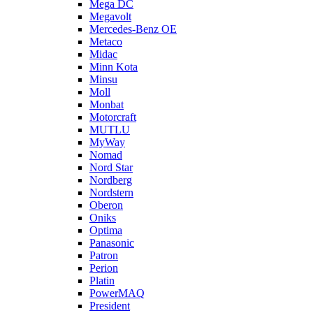
Mega DC
Megavolt
Mercedes-Benz OE
Metaco
Midac
Minn Kota
Minsu
Moll
Monbat
Motorcraft
MUTLU
MyWay
Nomad
Nord Star
Nordberg
Nordstern
Oberon
Oniks
Optima
Panasonic
Patron
Perion
Platin
PowerMAQ
President