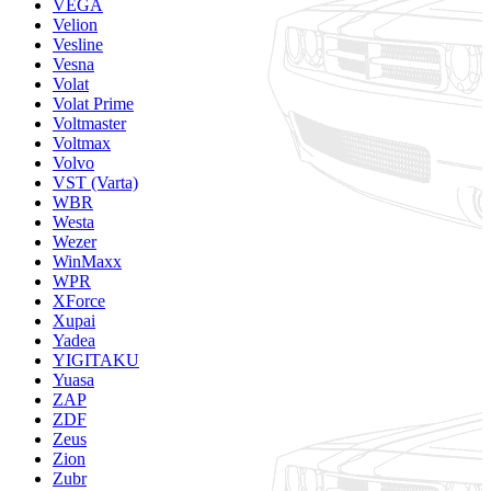
VEGA
Velion
Vesline
Vesna
Volat
Volat Prime
Voltmaster
Voltmax
Volvo
VST (Varta)
WBR
Westa
Wezer
WinMaxx
WPR
XForce
Xupai
Yadea
YIGITAKU
Yuasa
ZAP
ZDF
Zeus
Zion
Zubr