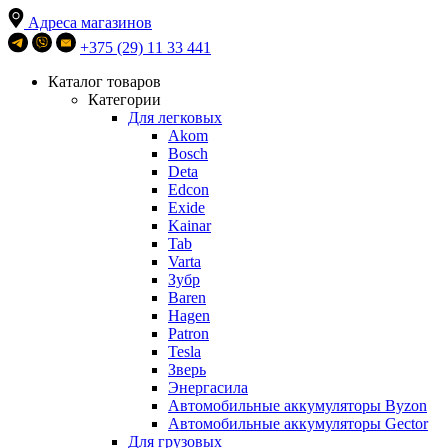
Адреса магазинов
+375 (29) 11 33 441
Каталог товаров
Категории
Для легковых
Akom
Bosch
Deta
Edcon
Exide
Kainar
Tab
Varta
Зубр
Baren
Hagen
Patron
Tesla
Зверь
Энергасила
Автомобильные аккумуляторы Byzon
Автомобильные аккумуляторы Gector
Для грузовых