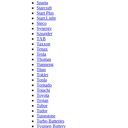
Sparta
Starcraft
Start Plus
Start.Light
Steco
Synergy
Sznajder
TAB
Taxxon
Tenax
Tesla
Thomas
Tianneng
Titan
Tokler
Topla
Tornado
Totachi
Toyota
Trojan
Tubor
Tudor
Tungstone
Turbo Batteries
Tyumen Battery