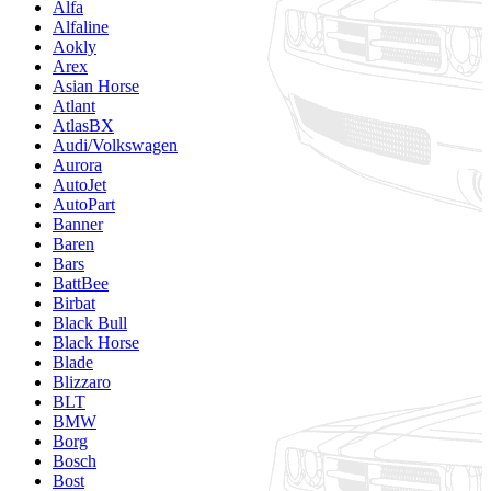
Alfa
Alfaline
Aokly
Arex
Asian Horse
Atlant
AtlasBX
Audi/Volkswagen
Aurora
AutoJet
AutoPart
Banner
Baren
Bars
BattBee
Birbat
Black Bull
Black Horse
Blade
Blizzaro
BLT
BMW
Borg
Bosch
Bost