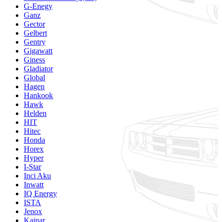
G-Enegy
Ganz
Gector
Gelbert
Gentry
Gigawatt
Giness
Gladiator
Global
Hagen
Hankook
Hawk
Helden
HIT
Hitec
Honda
Horex
Hyper
I-Star
Inci Aku
Inwatt
IQ Energy
ISTA
Jenox
Kainar