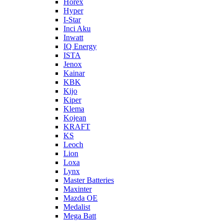
Horex
Hyper
I-Star
Inci Aku
Inwatt
IQ Energy
ISTA
Jenox
Kainar
KBK
Kijo
Kiper
Klema
Kojean
KRAFT
KS
Leoch
Lion
Loxa
Lynx
Master Batteries
Maxinter
Mazda OE
Medalist
Mega Batt