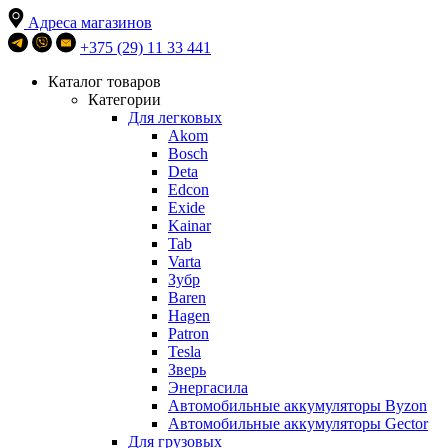
Адреса магазинов
+375 (29) 11 33 441
Каталог товаров
Категории
Для легковых
Akom
Bosch
Deta
Edcon
Exide
Kainar
Tab
Varta
Зубр
Baren
Hagen
Patron
Tesla
Зверь
Энергасила
Автомобильные аккумуляторы Byzon
Автомобильные аккумуляторы Gector
Для грузовых