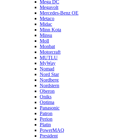
Mega DC
Megavolt
Mercedes-Benz OE
Metaco
Midac
Minn Kota
Minsu
Moll
Monbat
Motorcraft
MUTLU
MyWay
Nomad
Nord Star
Nordberg
Nordstern
Oberon
Oniks
Optima
Panasonic
Patron
Perion
Platin
PowerMAQ
President