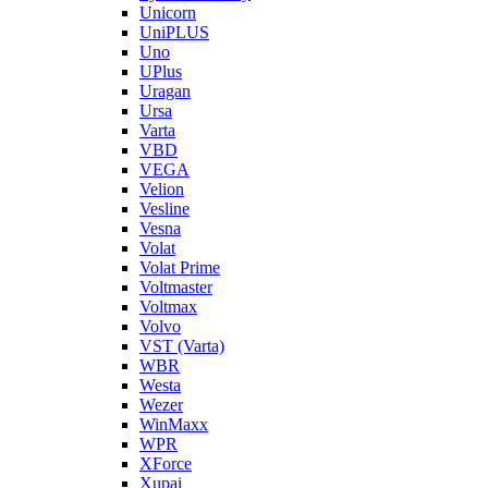
Unicorn
UniPLUS
Uno
UPlus
Uragan
Ursa
Varta
VBD
VEGA
Velion
Vesline
Vesna
Volat
Volat Prime
Voltmaster
Voltmax
Volvo
VST (Varta)
WBR
Westa
Wezer
WinMaxx
WPR
XForce
Xupai