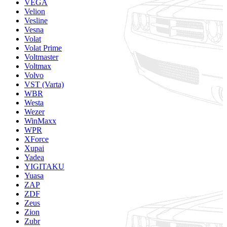
VEGA
Velion
Vesline
Vesna
Volat
Volat Prime
Voltmaster
Voltmax
Volvo
VST (Varta)
WBR
Westa
Wezer
WinMaxx
WPR
XForce
Xupai
Yadea
YIGITAKU
Yuasa
ZAP
ZDF
Zeus
Zion
Zubr