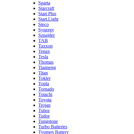
Sparta
Starcraft
Start Plus
Start.Light
Steco
Synergy
Sznajder
TAB
Taxxon
Tenax
Tesla
Thomas
Tianneng
Titan
Tokler
Topla
Tornado
Totachi
Toyota
Trojan
Tubor
Tudor
Tungstone
Turbo Batteries
Tyumen Battery