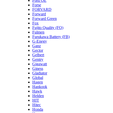
Ford OE
Forse
FORVARD
Forward
Forward Green
Fox
Fujito Quality (FQ)
Fulmen
Furukawa Battery (FB)
G-Enegy
Ganz
Gector
Gelbert
Gentry
Gigawatt
Giness
Gladiator
Global
Hagen
Hankook
Hawk
Helden
HIT
Hitec
Honda