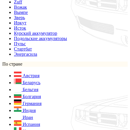
Zuff
Вожак
Вымпе
Зверь
Иркут
Исток
Курский аккумулятор
Подольские аккумуляторы
Пульс
Стартбат
Энергасила
По стране
Австрия
Беларусь
Бельгия
Болгария
Германия
Индия
Иран
Испания