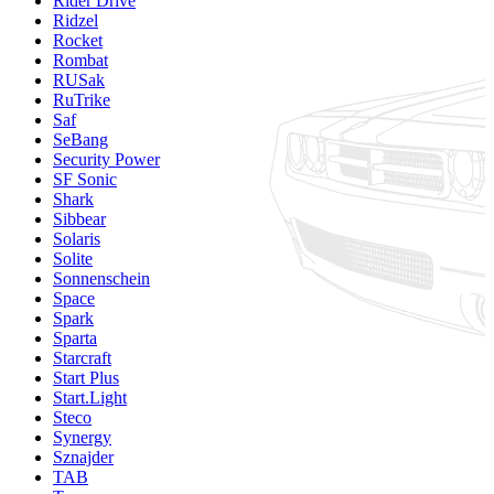
Rider Drive
Ridzel
Rocket
Rombat
RUSak
RuTrike
Saf
SeBang
Security Power
SF Sonic
Shark
Sibbear
Solaris
Solite
Sonnenschein
Space
Spark
Sparta
Starcraft
Start Plus
Start.Light
Steco
Synergy
Sznajder
TAB