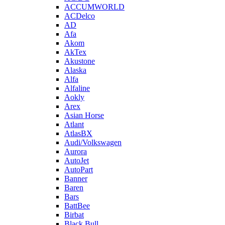
ACCUMWORLD
ACDelco
AD
Afa
Akom
AkTex
Akustone
Alaska
Alfa
Alfaline
Aokly
Arex
Asian Horse
Atlant
AtlasBX
Audi/Volkswagen
Aurora
AutoJet
AutoPart
Banner
Baren
Bars
BattBee
Birbat
Black Bull