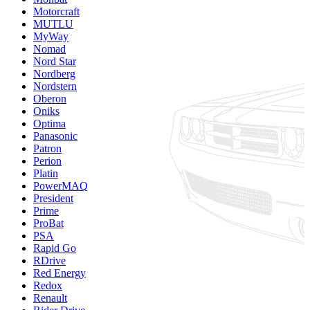
Motorcraft
MUTLU
MyWay
Nomad
Nord Star
Nordberg
Nordstern
Oberon
Oniks
Optima
Panasonic
Patron
Perion
Platin
PowerMAQ
President
Prime
ProBat
PSA
Rapid Go
RDrive
Red Energy
Redox
Renault