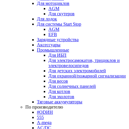
Для мотоциклов
AGM
Для скутеров
Для лодок
Для системы Start Stop
AGM
EFB
Зарядные устройства
Аксессуары
Промышленные
Для ИБП
Для электросамокатов, трициклов и
электровелосипедов
Для детских электромобилей
Для охранной/пожарной сигнализации
Для весов
Для солнечных панелей
Для котлов
Для эхолотов
Тяговые аккумуляторы
По производителю
#ODИН
555
A-mega
AC/DC