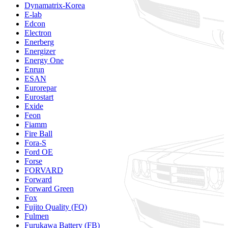
Dynamatrix-Korea
E-lab
Edcon
Electron
Enerberg
Energizer
Energy One
Enrun
ESAN
Eurorepar
Eurostart
Exide
Feon
Fiamm
Fire Ball
Fora-S
Ford OE
Forse
FORVARD
Forward
Forward Green
Fox
Fujito Quality (FQ)
Fulmen
Furukawa Battery (FB)