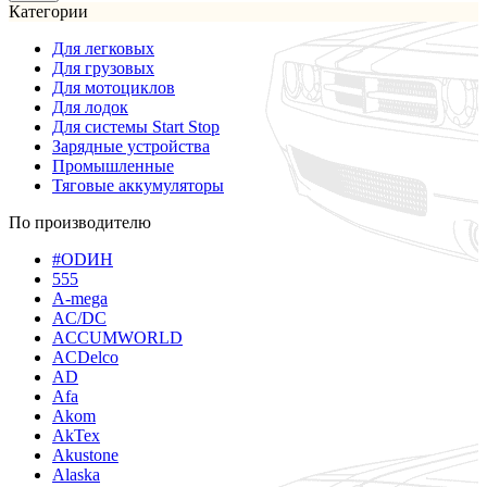
Категории
Для легковых
Для грузовых
Для мотоциклов
Для лодок
Для системы Start Stop
Зарядные устройства
Промышленные
Тяговые аккумуляторы
По производителю
#ODИН
555
A-mega
AC/DC
ACCUMWORLD
ACDelco
AD
Afa
Akom
AkTex
Akustone
Alaska