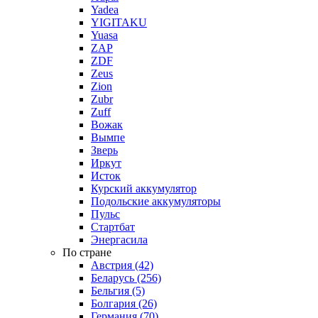
Yadea
YIGITAKU
Yuasa
ZAP
ZDF
Zeus
Zion
Zubr
Zuff
Вожак
Вымпе
Зверь
Иркут
Исток
Курский аккумулятор
Подольские аккумуляторы
Пульс
Стартбат
Энергасила
По стране
Австрия (42)
Беларусь (256)
Бельгия (5)
Болгария (26)
Германия (70)