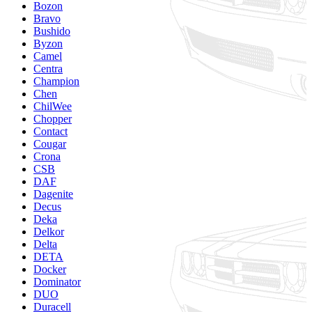
Bozon
Bravo
Bushido
Byzon
Camel
Centra
Champion
Chen
ChilWee
Chopper
Contact
Cougar
Crona
CSB
DAF
Dagenite
Decus
Deka
Delkor
Delta
DETA
Docker
Dominator
DUO
Duracell