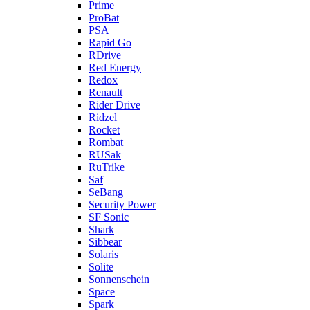
Prime
ProBat
PSA
Rapid Go
RDrive
Red Energy
Redox
Renault
Rider Drive
Ridzel
Rocket
Rombat
RUSak
RuTrike
Saf
SeBang
Security Power
SF Sonic
Shark
Sibbear
Solaris
Solite
Sonnenschein
Space
Spark