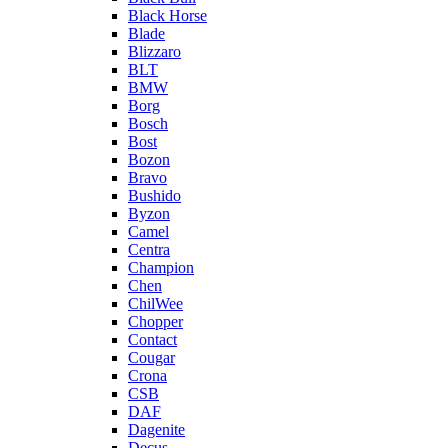
Black Horse
Blade
Blizzaro
BLT
BMW
Borg
Bosch
Bost
Bozon
Bravo
Bushido
Byzon
Camel
Centra
Champion
Chen
ChilWee
Chopper
Contact
Cougar
Crona
CSB
DAF
Dagenite
Decus