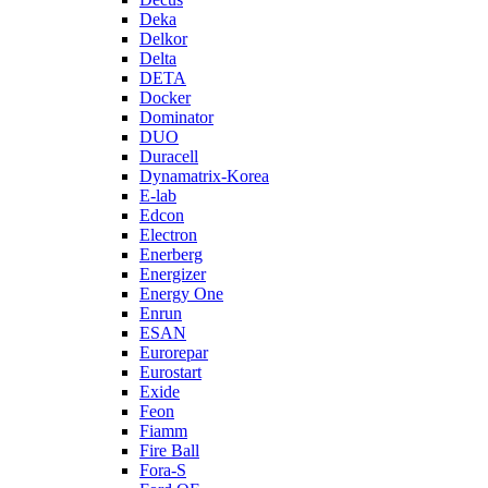
Deka
Delkor
Delta
DETA
Docker
Dominator
DUO
Duracell
Dynamatrix-Korea
E-lab
Edcon
Electron
Enerberg
Energizer
Energy One
Enrun
ESAN
Eurorepar
Eurostart
Exide
Feon
Fiamm
Fire Ball
Fora-S