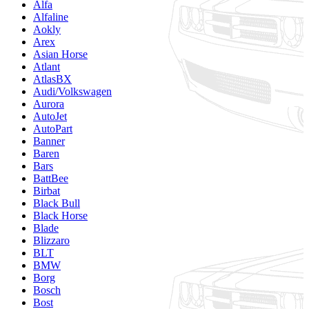
Alfa
Alfaline
Aokly
Arex
Asian Horse
Atlant
AtlasBX
Audi/Volkswagen
Aurora
AutoJet
AutoPart
Banner
Baren
Bars
BattBee
Birbat
Black Bull
Black Horse
Blade
Blizzaro
BLT
BMW
Borg
Bosch
Bost