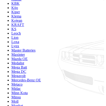
KBK
Kijo
Kiper
Klema
Kojean
KRAFT
KS
Leoch
Lion
Loxa
Lynx
Master Batteries
Maxinter
Mazda OE
Medalist
Mega Batt
Mega DC
Megavolt
Mercedes-Benz OE
Metaco
Midac
Minn Kota
Minsu
Moll
Monbat