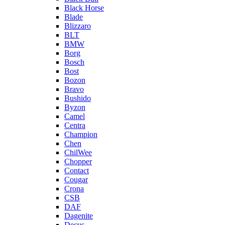
Black Horse
Blade
Blizzaro
BLT
BMW
Borg
Bosch
Bost
Bozon
Bravo
Bushido
Byzon
Camel
Centra
Champion
Chen
ChilWee
Chopper
Contact
Cougar
Crona
CSB
DAF
Dagenite
Decus