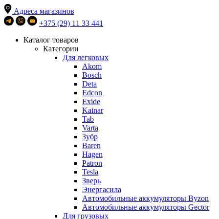
Адреса магазинов
+375 (29) 11 33 441
Каталог товаров
Категории
Для легковых
Akom
Bosch
Deta
Edcon
Exide
Kainar
Tab
Varta
Зубр
Baren
Hagen
Patron
Tesla
Зверь
Энергасила
Автомобильные аккумуляторы Byzon
Автомобильные аккумуляторы Gector
Для грузовых