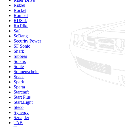
Rider Drive
Ridzel
Rocket
Rombat
RUSak
RuTrike
Saf
SeBang
Security Power
SF Sonic
Shark
Sibbear
Solaris
Solite
Sonnenschein
Space
Spark
Sparta
Starcraft
Start Plus
Start.Light
Steco
Synergy
Sznajder
TAB