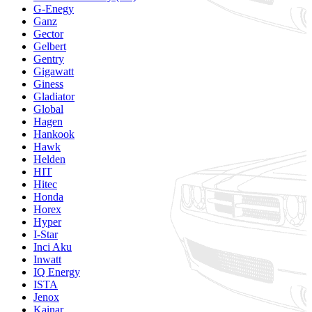
G-Enegy
Ganz
Gector
Gelbert
Gentry
Gigawatt
Giness
Gladiator
Global
Hagen
Hankook
Hawk
Helden
HIT
Hitec
Honda
Horex
Hyper
I-Star
Inci Aku
Inwatt
IQ Energy
ISTA
Jenox
Kainar