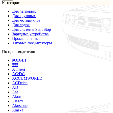
Категории
Для легковых
Для грузовых
Для мотоциклов
Для лодок
Для системы Start Stop
Зарядные устройства
Промышленные
Тяговые аккумуляторы
По производителю
#ODИН
555
A-mega
AC/DC
ACCUMWORLD
ACDelco
AD
Afa
Akom
AkTex
Akustone
Alaska