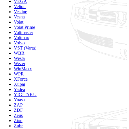
VEGA
Velion
Vesline
Vesna
Volat
Volat Prime
Voltmaster
Voltmax
Volvo
VST (Varta)
WBR
Westa
Wezer
WinMaxx
WPR
XForce
Xupai
Yadea
YIGITAKU
Yuasa
ZAP
ZDF
Zeus
Zion
Zubr