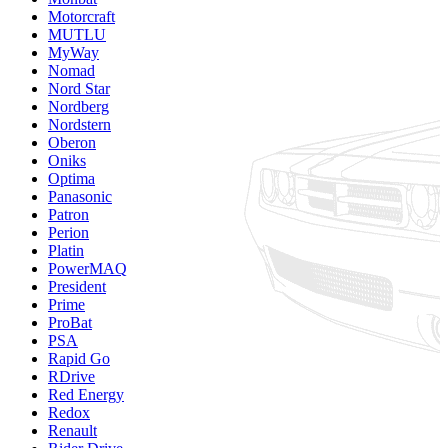
Motorcraft
MUTLU
MyWay
Nomad
Nord Star
Nordberg
Nordstern
Oberon
Oniks
Optima
Panasonic
Patron
Perion
Platin
PowerMAQ
President
Prime
ProBat
PSA
Rapid Go
RDrive
Red Energy
Redox
Renault