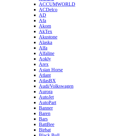
ACCUMWORLD
ACDelco
AD
Afa
Akom
AkTex
Akustone
Alaska
Alfa
Alfaline
Aokly
Arex
Asian Horse
Atlant
AtlasBX
Audi/Volkswagen
Aurora
AutoJet
AutoPart
Banner
Baren
Bars
BattBee
Birbat
Black Bull