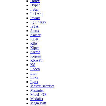
Horex
Hyper
I-Star
Inci Aku
Inwatt
IQ Energy
ISTA
Jenox
Kainar
KBK
Kijo
Kiper
Klema
Kojean
KRAFT
KS
Leoch
Lion
Loxa
Lynx
Master Batteries
Maxinter
Mazda OE
Medalist
Mega Batt