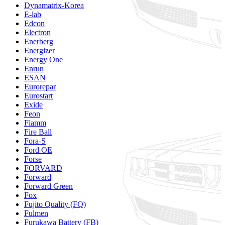
Dynamatrix-Korea
E-lab
Edcon
Electron
Enerberg
Energizer
Energy One
Enrun
ESAN
Eurorepar
Eurostart
Exide
Feon
Fiamm
Fire Ball
Fora-S
Ford OE
Forse
FORVARD
Forward
Forward Green
Fox
Fujito Quality (FQ)
Fulmen
Furukawa Battery (FB)