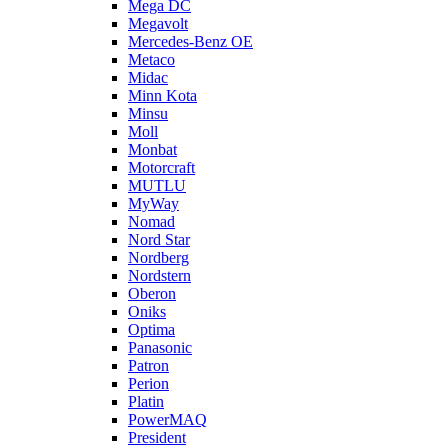
Mega DC
Megavolt
Mercedes-Benz OE
Metaco
Midac
Minn Kota
Minsu
Moll
Monbat
Motorcraft
MUTLU
MyWay
Nomad
Nord Star
Nordberg
Nordstern
Oberon
Oniks
Optima
Panasonic
Patron
Perion
Platin
PowerMAQ
President