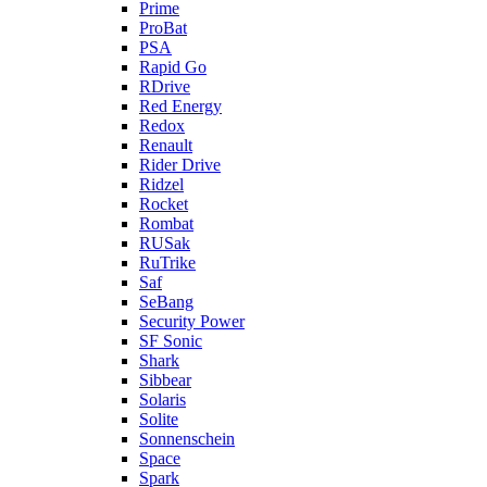
Prime
ProBat
PSA
Rapid Go
RDrive
Red Energy
Redox
Renault
Rider Drive
Ridzel
Rocket
Rombat
RUSak
RuTrike
Saf
SeBang
Security Power
SF Sonic
Shark
Sibbear
Solaris
Solite
Sonnenschein
Space
Spark