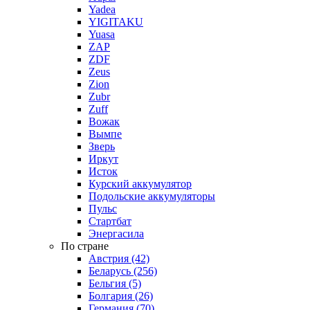
Yadea
YIGITAKU
Yuasa
ZAP
ZDF
Zeus
Zion
Zubr
Zuff
Вожак
Вымпе
Зверь
Иркут
Исток
Курский аккумулятор
Подольские аккумуляторы
Пульс
Стартбат
Энергасила
По стране
Австрия (42)
Беларусь (256)
Бельгия (5)
Болгария (26)
Германия (70)