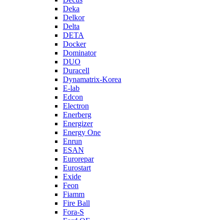
Deka
Delkor
Delta
DETA
Docker
Dominator
DUO
Duracell
Dynamatrix-Korea
E-lab
Edcon
Electron
Enerberg
Energizer
Energy One
Enrun
ESAN
Eurorepar
Eurostart
Exide
Feon
Fiamm
Fire Ball
Fora-S