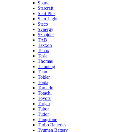
Sparta
Starcraft
Start Plus
Start.Light
Steco
Synergy
Sznajder
TAB
Taxxon
Tenax
Tesla
Thomas
Tianneng
Titan
Tokler
Topla
Tornado
Totachi
Toyota
Trojan
Tubor
Tudor
Tungstone
Turbo Batteries
Tyumen Battery