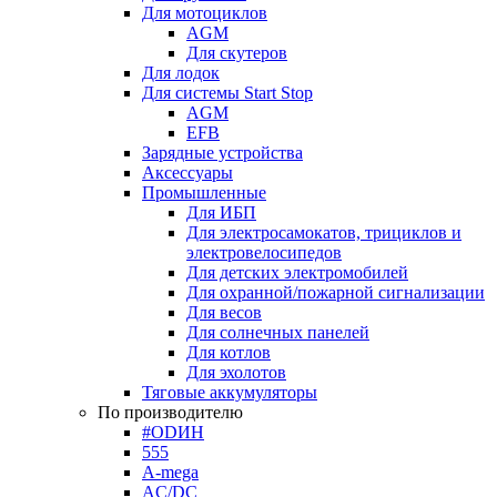
Для мотоциклов
AGM
Для скутеров
Для лодок
Для системы Start Stop
AGM
EFB
Зарядные устройства
Аксессуары
Промышленные
Для ИБП
Для электросамокатов, трициклов и
электровелосипедов
Для детских электромобилей
Для охранной/пожарной сигнализации
Для весов
Для солнечных панелей
Для котлов
Для эхолотов
Тяговые аккумуляторы
По производителю
#ODИН
555
A-mega
AC/DC