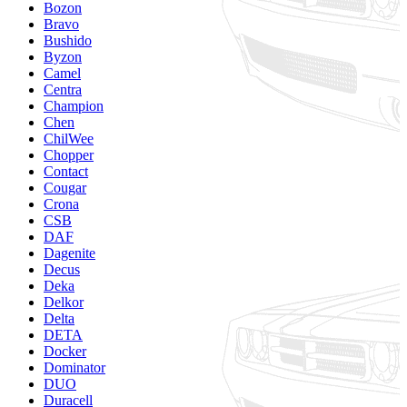
Bozon
Bravo
Bushido
Byzon
Camel
Centra
Champion
Chen
ChilWee
Chopper
Contact
Cougar
Crona
CSB
DAF
Dagenite
Decus
Deka
Delkor
Delta
DETA
Docker
Dominator
DUO
Duracell