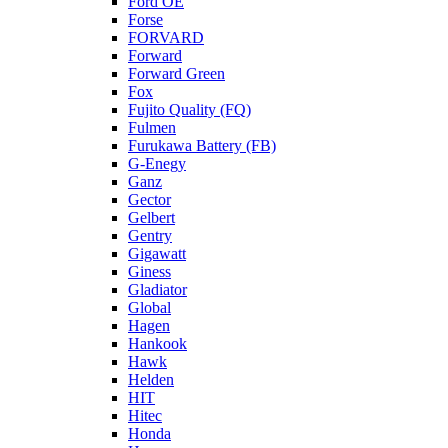
Ford OE
Forse
FORVARD
Forward
Forward Green
Fox
Fujito Quality (FQ)
Fulmen
Furukawa Battery (FB)
G-Enegy
Ganz
Gector
Gelbert
Gentry
Gigawatt
Giness
Gladiator
Global
Hagen
Hankook
Hawk
Helden
HIT
Hitec
Honda