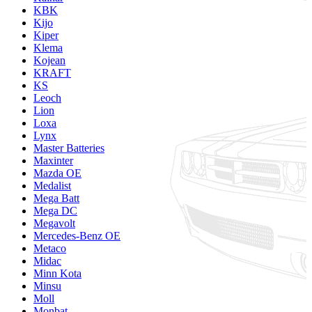
KBK
Kijo
Kiper
Klema
Kojean
KRAFT
KS
Leoch
Lion
Loxa
Lynx
Master Batteries
Maxinter
Mazda OE
Medalist
Mega Batt
Mega DC
Megavolt
Mercedes-Benz OE
Metaco
Midac
Minn Kota
Minsu
Moll
Monbat