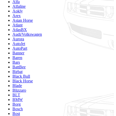
Alfa
Alfaline
Aokly
Arex
Asian Horse
Atlant
AtlasBX
Audi/Volkswagen
Aurora
AutoJet
AutoPart
Banner
Baren
Bars
BattBee
Birbat
Black Bull
Black Horse
Blade
Blizzaro
BLT
BMW
Borg
Bosch
Bost