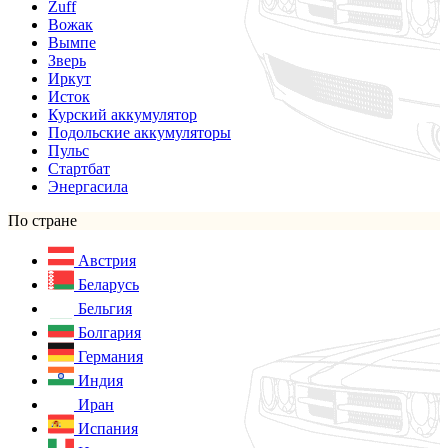
Zuff
Вожак
Вымпе
Зверь
Иркут
Исток
Курский аккумулятор
Подольские аккумуляторы
Пульс
Стартбат
Энергасила
По стране
Австрия
Беларусь
Бельгия
Болгария
Германия
Индия
Иран
Испания