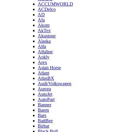
ACCUMWORLD
ACDelco
AD
Afa
Akom
AkTex
Akustone
Alaska
Alfa
Alfaline
Aokly
Arex
Asian Horse
Atlant
AtlasBX
Audi/Volkswagen
Aurora
AutoJet
AutoPart
Banner
Baren
Bars
BattBee
Birbat
Black Bull