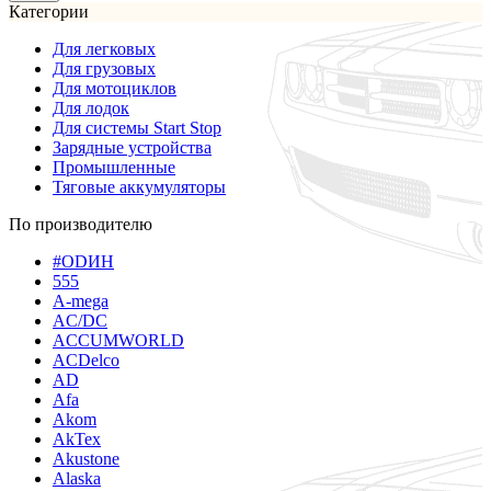
Категории
Для легковых
Для грузовых
Для мотоциклов
Для лодок
Для системы Start Stop
Зарядные устройства
Промышленные
Тяговые аккумуляторы
По производителю
#ODИН
555
A-mega
AC/DC
ACCUMWORLD
ACDelco
AD
Afa
Akom
AkTex
Akustone
Alaska