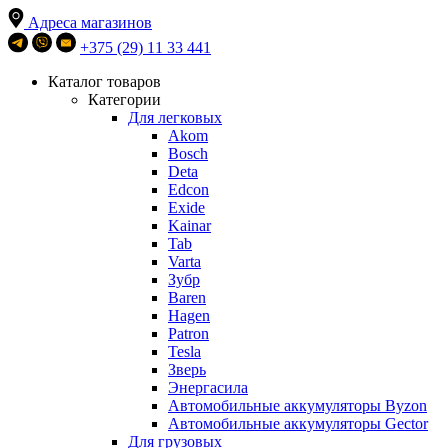
Адреса магазинов
+375 (29) 11 33 441
Каталог товаров
Категории
Для легковых
Akom
Bosch
Deta
Edcon
Exide
Kainar
Tab
Varta
Зубр
Baren
Hagen
Patron
Tesla
Зверь
Энергасила
Автомобильные аккумуляторы Byzon
Автомобильные аккумуляторы Gector
Для грузовых