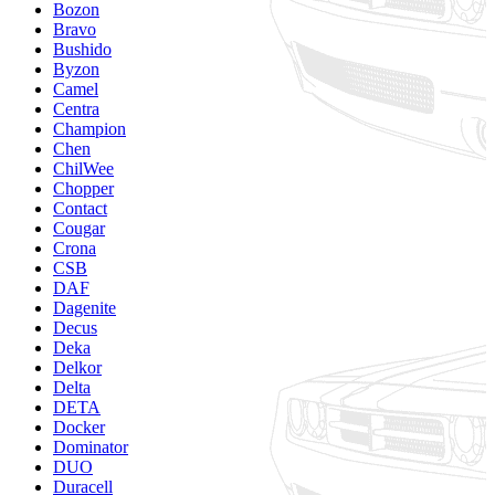
Bozon
Bravo
Bushido
Byzon
Camel
Centra
Champion
Chen
ChilWee
Chopper
Contact
Cougar
Crona
CSB
DAF
Dagenite
Decus
Deka
Delkor
Delta
DETA
Docker
Dominator
DUO
Duracell