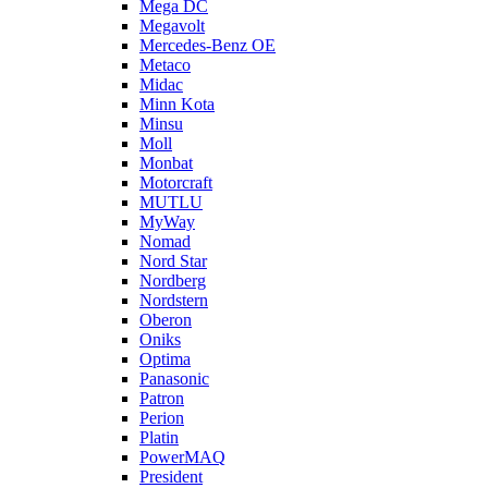
Mega DC
Megavolt
Mercedes-Benz OE
Metaco
Midac
Minn Kota
Minsu
Moll
Monbat
Motorcraft
MUTLU
MyWay
Nomad
Nord Star
Nordberg
Nordstern
Oberon
Oniks
Optima
Panasonic
Patron
Perion
Platin
PowerMAQ
President