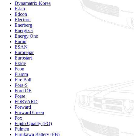
Dynamatrix-Korea
E-lab
Edcon
Electron
Enerberg
Energizer
Energy One
Enrun
ESAN
Eurorepar
Eurostart
Exide
Feon
Fiamm
Fire Ball
Fora-S
Ford OE
Forse
FORVARD
Forward
Forward Green
Fox
Fujito Quality (FQ)
Fulmen
Furukawa Battery (FB)