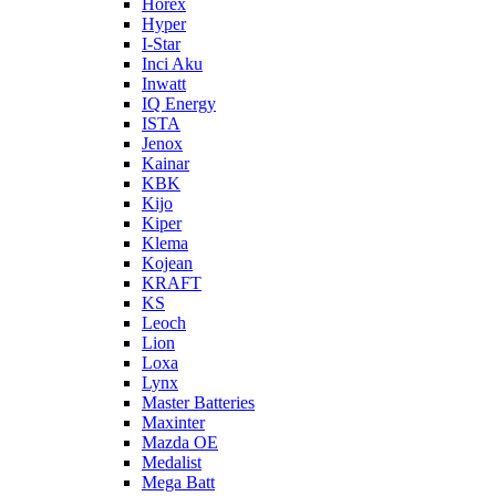
Horex
Hyper
I-Star
Inci Aku
Inwatt
IQ Energy
ISTA
Jenox
Kainar
KBK
Kijo
Kiper
Klema
Kojean
KRAFT
KS
Leoch
Lion
Loxa
Lynx
Master Batteries
Maxinter
Mazda OE
Medalist
Mega Batt