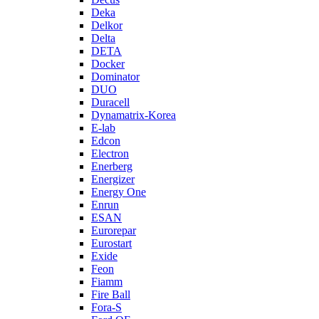
Deka
Delkor
Delta
DETA
Docker
Dominator
DUO
Duracell
Dynamatrix-Korea
E-lab
Edcon
Electron
Enerberg
Energizer
Energy One
Enrun
ESAN
Eurorepar
Eurostart
Exide
Feon
Fiamm
Fire Ball
Fora-S