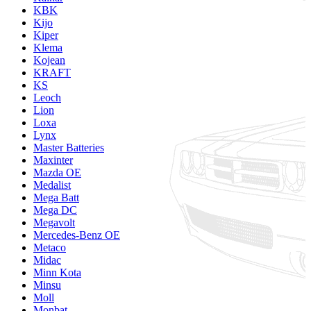
KBK
Kijo
Kiper
Klema
Kojean
KRAFT
KS
Leoch
Lion
Loxa
Lynx
Master Batteries
Maxinter
Mazda OE
Medalist
Mega Batt
Mega DC
Megavolt
Mercedes-Benz OE
Metaco
Midac
Minn Kota
Minsu
Moll
Monbat