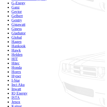
G-Enegy
Ganz
Gector
Gelbert
Gentry
Gigawatt
Giness
Gladiator
Global
Hagen
Hankook
Hawk
Helden
HIT
Hitec
Honda
Horex
Hyper
I-Star
Inci Aku
Inwatt
IQ Energy
ISTA
Jenox
Kainar