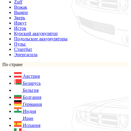
Zuff
Вожак
Вымпе
Зверь
Иркут
Исток
Курский аккумулятор
Подольские аккумуляторы
Пульс
Стартбат
Энергасила
По стране
Австрия
Беларусь
Бельгия
Болгария
Германия
Индия
Иран
Испания