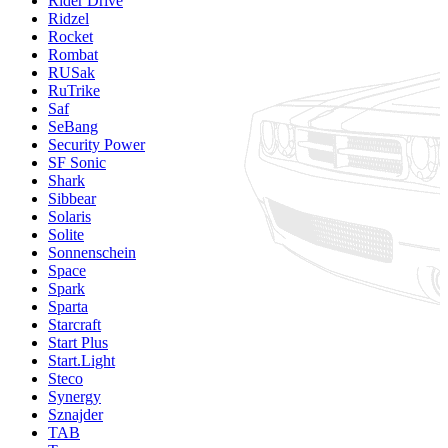
Rider Drive
Ridzel
Rocket
Rombat
RUSak
RuTrike
Saf
SeBang
Security Power
SF Sonic
Shark
Sibbear
Solaris
Solite
Sonnenschein
Space
Spark
Sparta
Starcraft
Start Plus
Start.Light
Steco
Synergy
Sznajder
TAB