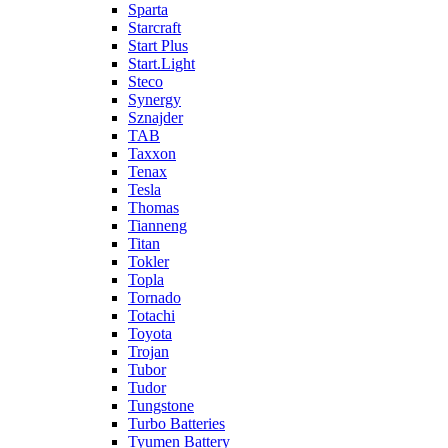
Sparta
Starcraft
Start Plus
Start.Light
Steco
Synergy
Sznajder
TAB
Taxxon
Tenax
Tesla
Thomas
Tianneng
Titan
Tokler
Topla
Tornado
Totachi
Toyota
Trojan
Tubor
Tudor
Tungstone
Turbo Batteries
Tyumen Battery