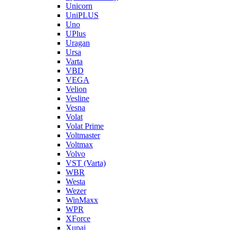
Unicorn
UniPLUS
Uno
UPlus
Uragan
Ursa
Varta
VBD
VEGA
Velion
Vesline
Vesna
Volat
Volat Prime
Voltmaster
Voltmax
Volvo
VST (Varta)
WBR
Westa
Wezer
WinMaxx
WPR
XForce
Xupai