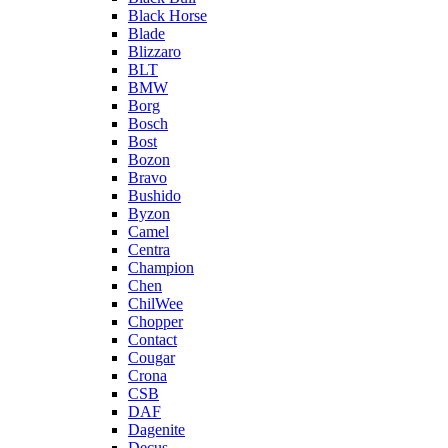
Black Horse
Blade
Blizzaro
BLT
BMW
Borg
Bosch
Bost
Bozon
Bravo
Bushido
Byzon
Camel
Centra
Champion
Chen
ChilWee
Chopper
Contact
Cougar
Crona
CSB
DAF
Dagenite
Decus