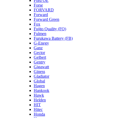
Ford OE
Forse
FORVARD
Forward
Forward Green
Fox
Fujito Quality (FQ)
Fulmen
Furukawa Battery (FB)
G-Enegy
Ganz
Gector
Gelbert
Gentry
Gigawatt
Giness
Gladiator
Global
Hagen
Hankook
Hawk
Helden
HIT
Hitec
Honda