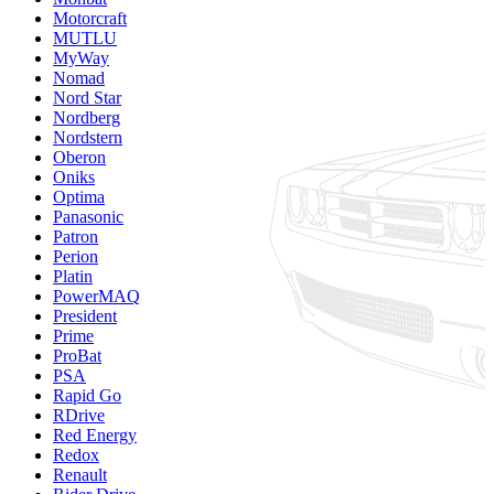
Motorcraft
MUTLU
MyWay
Nomad
Nord Star
Nordberg
Nordstern
Oberon
Oniks
Optima
Panasonic
Patron
Perion
Platin
PowerMAQ
President
Prime
ProBat
PSA
Rapid Go
RDrive
Red Energy
Redox
Renault