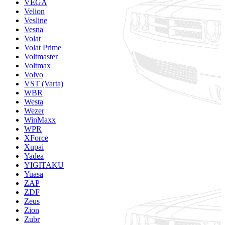
VEGA
Velion
Vesline
Vesna
Volat
Volat Prime
Voltmaster
Voltmax
Volvo
VST (Varta)
WBR
Westa
Wezer
WinMaxx
WPR
XForce
Xupai
Yadea
YIGITAKU
Yuasa
ZAP
ZDF
Zeus
Zion
Zubr