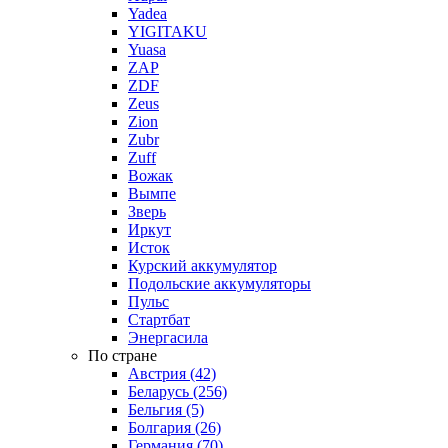
Yadea
YIGITAKU
Yuasa
ZAP
ZDF
Zeus
Zion
Zubr
Zuff
Вожак
Вымпе
Зверь
Иркут
Исток
Курский аккумулятор
Подольские аккумуляторы
Пульс
Стартбат
Энергасила
По стране
Австрия (42)
Беларусь (256)
Бельгия (5)
Болгария (26)
Германия (70)