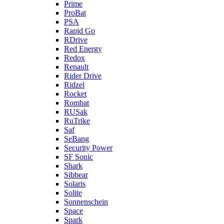
Prime
ProBat
PSA
Rapid Go
RDrive
Red Energy
Redox
Renault
Rider Drive
Ridzel
Rocket
Rombat
RUSak
RuTrike
Saf
SeBang
Security Power
SF Sonic
Shark
Sibbear
Solaris
Solite
Sonnenschein
Space
Spark