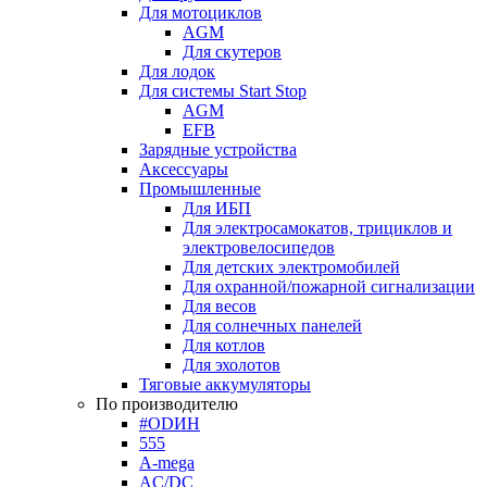
Для мотоциклов
AGM
Для скутеров
Для лодок
Для системы Start Stop
AGM
EFB
Зарядные устройства
Аксессуары
Промышленные
Для ИБП
Для электросамокатов, трициклов и
электровелосипедов
Для детских электромобилей
Для охранной/пожарной сигнализации
Для весов
Для солнечных панелей
Для котлов
Для эхолотов
Тяговые аккумуляторы
По производителю
#ODИН
555
A-mega
AC/DC