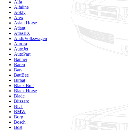
Alfa
Alfaline
Aokly
Arex
Asian Horse
Atlant
AtlasBX
Audi/Volkswagen
Aurora
AutoJet
AutoPart
Banner
Baren
Bars
BattBee
Birbat
Black Bull
Black Horse
Blade
Blizzaro
BLT
BMW
Borg
Bosch
Bost