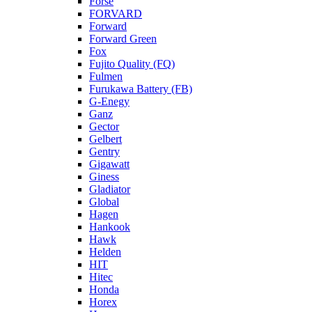
Forse
FORVARD
Forward
Forward Green
Fox
Fujito Quality (FQ)
Fulmen
Furukawa Battery (FB)
G-Enegy
Ganz
Gector
Gelbert
Gentry
Gigawatt
Giness
Gladiator
Global
Hagen
Hankook
Hawk
Helden
HIT
Hitec
Honda
Horex