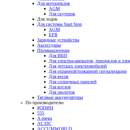
Для мотоциклов
AGM
Для скутеров
Для лодок
Для системы Start Stop
AGM
EFB
Зарядные устройства
Аксессуары
Промышленные
Для ИБП
Для электросамокатов, трициклов и эле
Для детских электромобилей
Для охранной/пожарной сигнализации
Для весов
Для солнечных панелей
Для котлов
Для эхолотов
Тяговые аккумуляторы
По производителю
#ODИН
555
A-mega
AC/DC
ACCUMWORLD