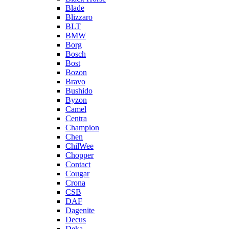
Blade
Blizzaro
BLT
BMW
Borg
Bosch
Bost
Bozon
Bravo
Bushido
Byzon
Camel
Centra
Champion
Chen
ChilWee
Chopper
Contact
Cougar
Crona
CSB
DAF
Dagenite
Decus
Deka