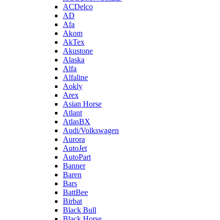
ACDelco
AD
Afa
Akom
AkTex
Akustone
Alaska
Alfa
Alfaline
Aokly
Arex
Asian Horse
Atlant
AtlasBX
Audi/Volkswagen
Aurora
AutoJet
AutoPart
Banner
Baren
Bars
BattBee
Birbat
Black Bull
Black Horse