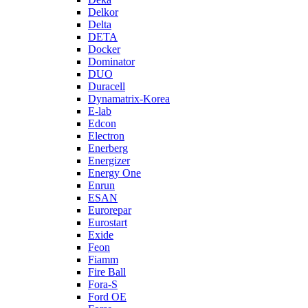
Delkor
Delta
DETA
Docker
Dominator
DUO
Duracell
Dynamatrix-Korea
E-lab
Edcon
Electron
Enerberg
Energizer
Energy One
Enrun
ESAN
Eurorepar
Eurostart
Exide
Feon
Fiamm
Fire Ball
Fora-S
Ford OE