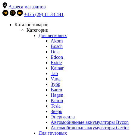
Адреса магазинов
+375 (29) 11 33 441
Каталог товаров
Категории
Для легковых
Akom
Bosch
Deta
Edcon
Exide
Kainar
Tab
Varta
Зубр
Baren
Hagen
Patron
Tesla
Зверь
Энергасила
Автомобильные аккумуляторы Byzon
Автомобильные аккумуляторы Gector
Для грузовых