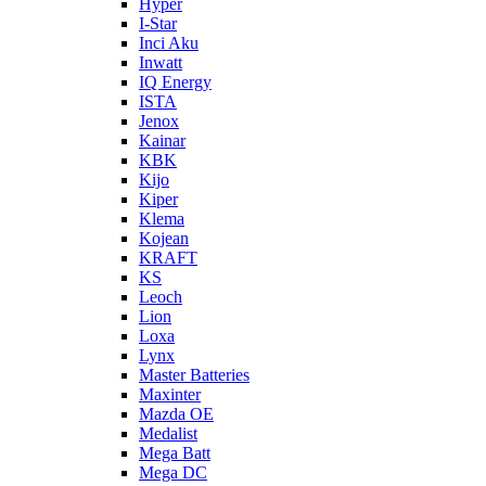
Hyper
I-Star
Inci Aku
Inwatt
IQ Energy
ISTA
Jenox
Kainar
KBK
Kijo
Kiper
Klema
Kojean
KRAFT
KS
Leoch
Lion
Loxa
Lynx
Master Batteries
Maxinter
Mazda OE
Medalist
Mega Batt
Mega DC