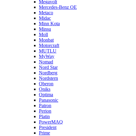
Megavolt
Mercedes-Benz OE
Metaco
Midac
Minn Kota
Minsu
Moll
Monbat
Motorcraft
MUTLU
MyWay
Nomad
Nord Star
Nordberg
Nordstern
Oberon
Oniks
Optima
Panasonic
Patron
Perion
Platin
PowerMAQ
President
Prime