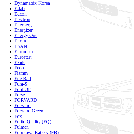
Dynamatrix-Korea
E-lab
Edcon
Electron
Enerberg
Energizer
Energy One
Enrun
ESAN
Eurorepar
Eurostart
Exide
Feon
Fiamm
Fire Ball
Fora-S
Ford OE
Forse
FORVARD
Forward
Forward Green
Fox
Fujito Quality (FQ)
Fulmen
Furukawa Battery (FB)