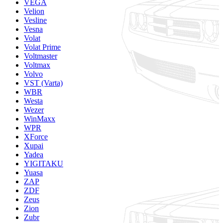
VEGA
Velion
Vesline
Vesna
Volat
Volat Prime
Voltmaster
Voltmax
Volvo
VST (Varta)
WBR
Westa
Wezer
WinMaxx
WPR
XForce
Xupai
Yadea
YIGITAKU
Yuasa
ZAP
ZDF
Zeus
Zion
Zubr