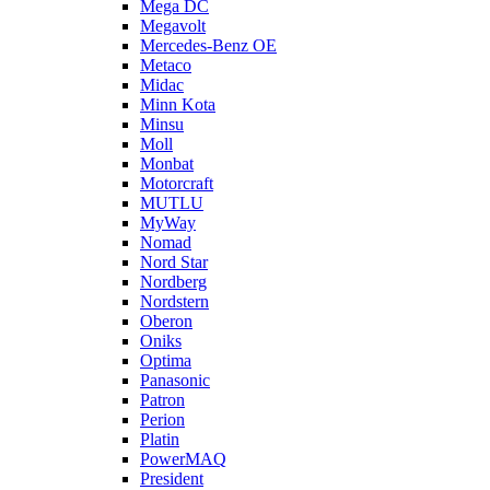
Mega DC
Megavolt
Mercedes-Benz OE
Metaco
Midac
Minn Kota
Minsu
Moll
Monbat
Motorcraft
MUTLU
MyWay
Nomad
Nord Star
Nordberg
Nordstern
Oberon
Oniks
Optima
Panasonic
Patron
Perion
Platin
PowerMAQ
President