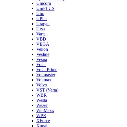
Unicorn
UniPLUS
Uno
UPlus
Uragan
Ursa
Varta
VBD
VEGA
Velion
Vesline
Vesna
Volat
Volat Prime
Voltmaster
Voltmax
Volvo
VST (Varta)
WBR
Westa
Wezer
WinMaxx
WPR
XForce
Xupai