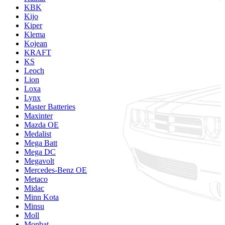
KBK
Kijo
Kiper
Klema
Kojean
KRAFT
KS
Leoch
Lion
Loxa
Lynx
Master Batteries
Maxinter
Mazda OE
Medalist
Mega Batt
Mega DC
Megavolt
Mercedes-Benz OE
Metaco
Midac
Minn Kota
Minsu
Moll
Monbat