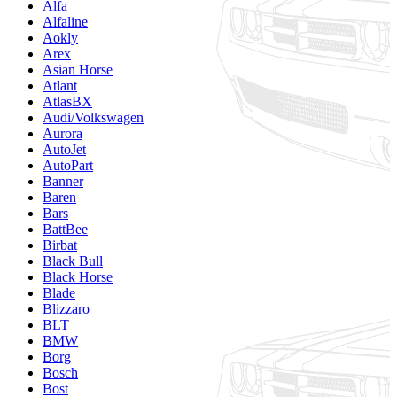
Alfa
Alfaline
Aokly
Arex
Asian Horse
Atlant
AtlasBX
Audi/Volkswagen
Aurora
AutoJet
AutoPart
Banner
Baren
Bars
BattBee
Birbat
Black Bull
Black Horse
Blade
Blizzaro
BLT
BMW
Borg
Bosch
Bost