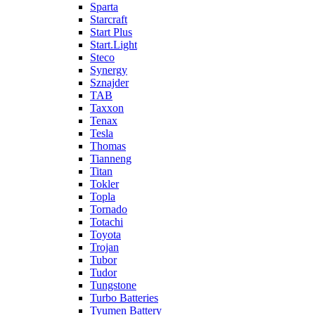
Sparta
Starcraft
Start Plus
Start.Light
Steco
Synergy
Sznajder
TAB
Taxxon
Tenax
Tesla
Thomas
Tianneng
Titan
Tokler
Topla
Tornado
Totachi
Toyota
Trojan
Tubor
Tudor
Tungstone
Turbo Batteries
Tyumen Battery