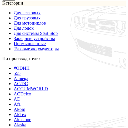
Категории
Для легковых
Для грузовых
Для мотоциклов
Для лодок
Для системы Start Stop
Зарядные устройства
Промышленные
Тяговые аккумуляторы
По производителю
#ODИН
555
A-mega
AC/DC
ACCUMWORLD
ACDelco
AD
Afa
Akom
AkTex
Akustone
Alaska