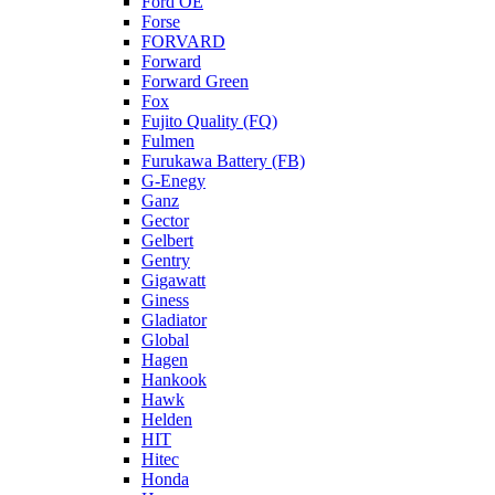
Ford OE
Forse
FORVARD
Forward
Forward Green
Fox
Fujito Quality (FQ)
Fulmen
Furukawa Battery (FB)
G-Enegy
Ganz
Gector
Gelbert
Gentry
Gigawatt
Giness
Gladiator
Global
Hagen
Hankook
Hawk
Helden
HIT
Hitec
Honda