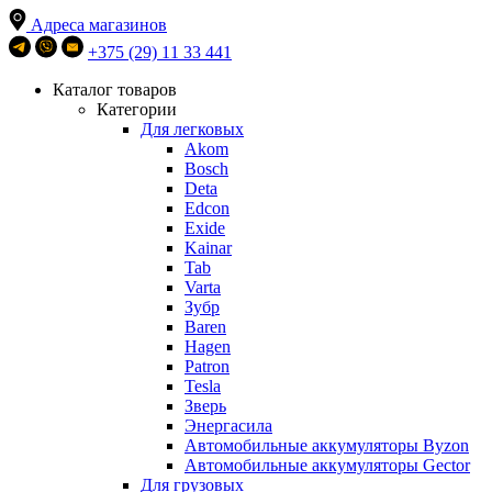
Адреса магазинов
+375 (29) 11 33 441
Каталог товаров
Категории
Для легковых
Akom
Bosch
Deta
Edcon
Exide
Kainar
Tab
Varta
Зубр
Baren
Hagen
Patron
Tesla
Зверь
Энергасила
Автомобильные аккумуляторы Byzon
Автомобильные аккумуляторы Gector
Для грузовых