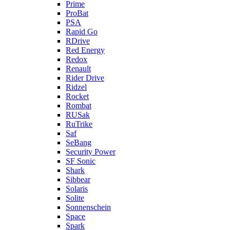
Prime
ProBat
PSA
Rapid Go
RDrive
Red Energy
Redox
Renault
Rider Drive
Ridzel
Rocket
Rombat
RUSak
RuTrike
Saf
SeBang
Security Power
SF Sonic
Shark
Sibbear
Solaris
Solite
Sonnenschein
Space
Spark