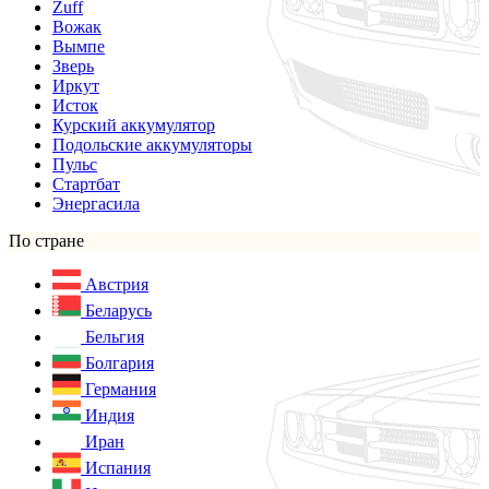
Zuff
Вожак
Вымпе
Зверь
Иркут
Исток
Курский аккумулятор
Подольские аккумуляторы
Пульс
Стартбат
Энергасила
По стране
Австрия
Беларусь
Бельгия
Болгария
Германия
Индия
Иран
Испания