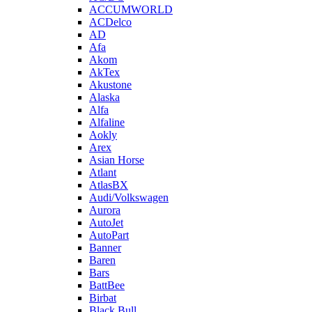
ACCUMWORLD
ACDelco
AD
Afa
Akom
AkTex
Akustone
Alaska
Alfa
Alfaline
Aokly
Arex
Asian Horse
Atlant
AtlasBX
Audi/Volkswagen
Aurora
AutoJet
AutoPart
Banner
Baren
Bars
BattBee
Birbat
Black Bull