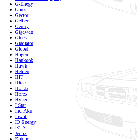
G-Enegy
Ganz
Gector
Gelbert
Gentry
Gigawatt
Giness
Gladiator
Global
Hagen
Hankook
Hawk
Helden
HIT
Hitec
Honda
Horex
Hyper
I-Star
Inci Aku
Inwatt
IQ Energy
ISTA
Jenox
Kainar