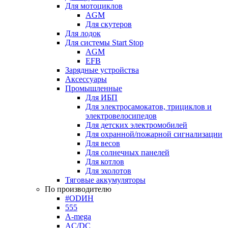
Для мотоциклов
AGM
Для скутеров
Для лодок
Для системы Start Stop
AGM
EFB
Зарядные устройства
Аксессуары
Промышленные
Для ИБП
Для электросамокатов, трициклов и
электровелосипедов
Для детских электромобилей
Для охранной/пожарной сигнализации
Для весов
Для солнечных панелей
Для котлов
Для эхолотов
Тяговые аккумуляторы
По производителю
#ODИН
555
A-mega
AC/DC