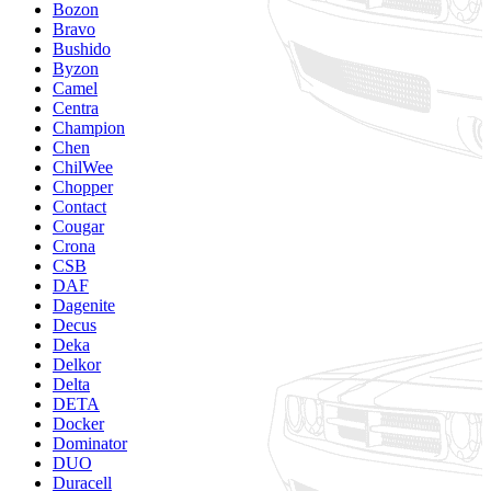
Bozon
Bravo
Bushido
Byzon
Camel
Centra
Champion
Chen
ChilWee
Chopper
Contact
Cougar
Crona
CSB
DAF
Dagenite
Decus
Deka
Delkor
Delta
DETA
Docker
Dominator
DUO
Duracell