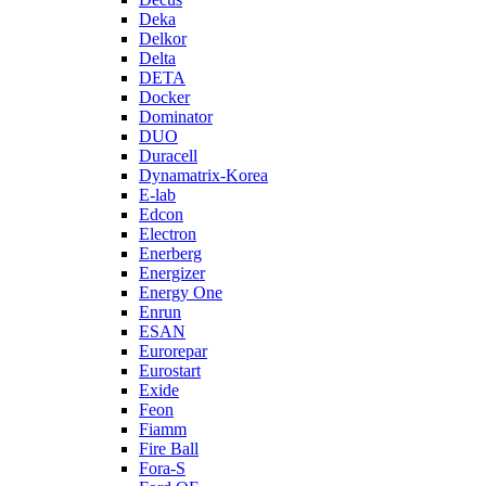
Deka
Delkor
Delta
DETA
Docker
Dominator
DUO
Duracell
Dynamatrix-Korea
E-lab
Edcon
Electron
Enerberg
Energizer
Energy One
Enrun
ESAN
Eurorepar
Eurostart
Exide
Feon
Fiamm
Fire Ball
Fora-S