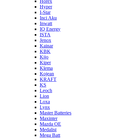
Horex
Hyper
I-Star
Inci Aku
Inwatt
IQ Energy
ISTA
Jenox
Kainar
KBK
Kijo
Kiper
Klema
Kojean
KRAFT
KS
Leoch
Lion
Loxa
Lynx
Master Batteries
Maxinter
Mazda OE
Medalist
Mega Batt