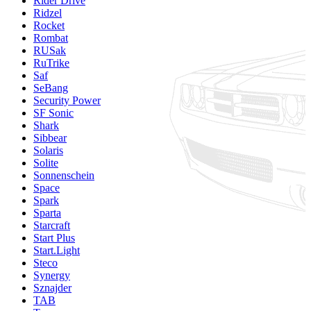
Rider Drive
Ridzel
Rocket
Rombat
RUSak
RuTrike
Saf
SeBang
Security Power
SF Sonic
Shark
Sibbear
Solaris
Solite
Sonnenschein
Space
Spark
Sparta
Starcraft
Start Plus
Start.Light
Steco
Synergy
Sznajder
TAB