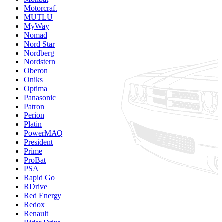
Motorcraft
MUTLU
MyWay
Nomad
Nord Star
Nordberg
Nordstern
Oberon
Oniks
Optima
Panasonic
Patron
Perion
Platin
PowerMAQ
President
Prime
ProBat
PSA
Rapid Go
RDrive
Red Energy
Redox
Renault