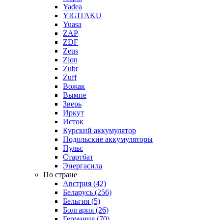
Yadea
YIGITAKU
Yuasa
ZAP
ZDF
Zeus
Zion
Zubr
Zuff
Вожак
Вымпе
Зверь
Иркут
Исток
Курский аккумулятор
Подольские аккумуляторы
Пульс
Стартбат
Энергасила
По стране
Австрия (42)
Беларусь (256)
Бельгия (5)
Болгария (26)
Германия (70)