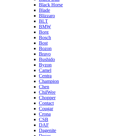
Black Horse
Blade
Blizzaro
BLT
BMW
Borg
Bosch
Bost
Bozon
Bravo
Bushido
Byzon
Camel
Centra
Champion
Chen
ChilWee
Chopper
Contact
Cougar
Crona
CSB
DAF
Dagenite
Decus