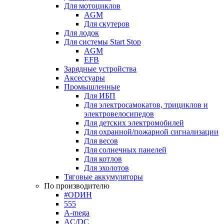
Для мотоциклов
AGM
Для скутеров
Для лодок
Для системы Start Stop
AGM
EFB
Зарядные устройства
Аксессуары
Промышленные
Для ИБП
Для электросамокатов, трициклов и
электровелосипедов
Для детских электромобилей
Для охранной/пожарной сигнализации
Для весов
Для солнечных панелей
Для котлов
Для эхолотов
Тяговые аккумуляторы
По производителю
#ODИН
555
A-mega
AC/DC