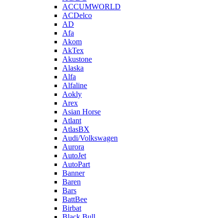
ACCUMWORLD
ACDelco
AD
Afa
Akom
AkTex
Akustone
Alaska
Alfa
Alfaline
Aokly
Arex
Asian Horse
Atlant
AtlasBX
Audi/Volkswagen
Aurora
AutoJet
AutoPart
Banner
Baren
Bars
BattBee
Birbat
Black Bull