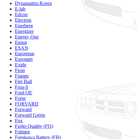
Dynamatrix-Korea
E-lab
Edcon
Electron
Enerberg
Energizer
Energy One
Enrun
ESAN
Eurorepar
Eurostart
Exide
Feon
Fiamm
Fire Ball
Fora-S
Ford OE
Forse
FORVARD
Forward
Forward Green
Fox
Fujito Quality (FQ)
Fulmen
Furukawa Battery (FB)