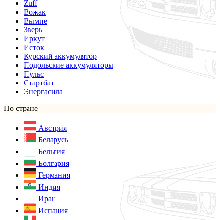
Zuff
Вожак
Вымпе
Зверь
Иркут
Исток
Курский аккумулятор
Подольские аккумуляторы
Пульс
Стартбат
Энергасила
По стране
Австрия
Беларусь
Бельгия
Болгария
Германия
Индия
Иран
Испания