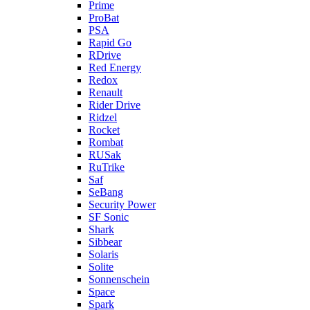
Prime
ProBat
PSA
Rapid Go
RDrive
Red Energy
Redox
Renault
Rider Drive
Ridzel
Rocket
Rombat
RUSak
RuTrike
Saf
SeBang
Security Power
SF Sonic
Shark
Sibbear
Solaris
Solite
Sonnenschein
Space
Spark