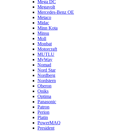
Mega DC
Megavolt
Mercedes-Benz OE
Metaco
Midac
Minn Kota
Minsu
Moll
Monbat
Motorcraft
MUTLU
MyWay
Nomad
Nord Star
Nordberg
Nordstern
Oberon
Oniks
Optima
Panasonic
Patron
Perion
Platin
PowerMAQ
President