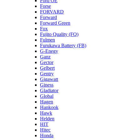
Ford OE
Forse
FORVARD
Forward
Forward Green
Fox
Fujito Quality (FQ)
Fulmen
Furukawa Battery (FB)
G-Enegy
Ganz
Gector
Gelbert
Gentry
Gigawatt
Giness
Gladiator
Global
Hagen
Hankook
Hawk
Helden
HIT
Hitec
Honda