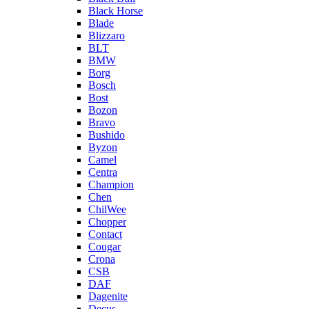
Black Horse
Blade
Blizzaro
BLT
BMW
Borg
Bosch
Bost
Bozon
Bravo
Bushido
Byzon
Camel
Centra
Champion
Chen
ChilWee
Chopper
Contact
Cougar
Crona
CSB
DAF
Dagenite
Decus