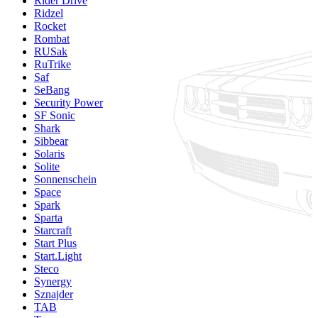
Rider Drive
Ridzel
Rocket
Rombat
RUSak
RuTrike
Saf
SeBang
Security Power
SF Sonic
Shark
Sibbear
Solaris
Solite
Sonnenschein
Space
Spark
Sparta
Starcraft
Start Plus
Start.Light
Steco
Synergy
Sznajder
TAB