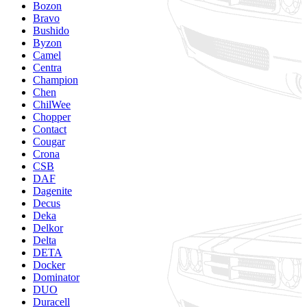
Bozon
Bravo
Bushido
Byzon
Camel
Centra
Champion
Chen
ChilWee
Chopper
Contact
Cougar
Crona
CSB
DAF
Dagenite
Decus
Deka
Delkor
Delta
DETA
Docker
Dominator
DUO
Duracell