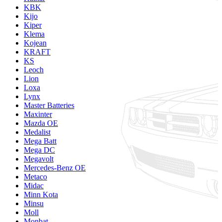
KBK
Kijo
Kiper
Klema
Kojean
KRAFT
KS
Leoch
Lion
Loxa
Lynx
Master Batteries
Maxinter
Mazda OE
Medalist
Mega Batt
Mega DC
Megavolt
Mercedes-Benz OE
Metaco
Midac
Minn Kota
Minsu
Moll
Monbat