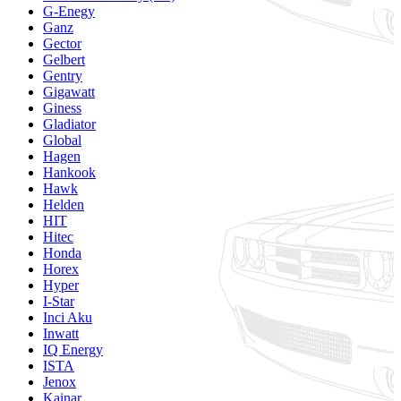
G-Enegy
Ganz
Gector
Gelbert
Gentry
Gigawatt
Giness
Gladiator
Global
Hagen
Hankook
Hawk
Helden
HIT
Hitec
Honda
Horex
Hyper
I-Star
Inci Aku
Inwatt
IQ Energy
ISTA
Jenox
Kainar