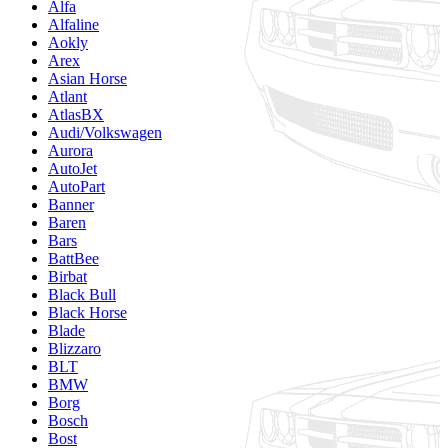
Alfa
Alfaline
Aokly
Arex
Asian Horse
Atlant
AtlasBX
Audi/Volkswagen
Aurora
AutoJet
AutoPart
Banner
Baren
Bars
BattBee
Birbat
Black Bull
Black Horse
Blade
Blizzaro
BLT
BMW
Borg
Bosch
Bost