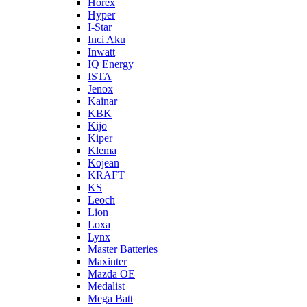
Horex
Hyper
I-Star
Inci Aku
Inwatt
IQ Energy
ISTA
Jenox
Kainar
KBK
Kijo
Kiper
Klema
Kojean
KRAFT
KS
Leoch
Lion
Loxa
Lynx
Master Batteries
Maxinter
Mazda OE
Medalist
Mega Batt