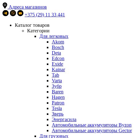
Адреса магазинов
+375 (29) 11 33 441
Каталог товаров
Категории
Для легковых
Akom
Bosch
Deta
Edcon
Exide
Kainar
Tab
Varta
Зубр
Baren
Hagen
Patron
Tesla
Зверь
Энергасила
Автомобильные аккумуляторы Byzon
Автомобильные аккумуляторы Gector
Для грузовых