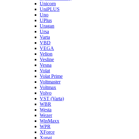
Unicorn
UniPLUS
Uno
UPlus
Uragan
Ursa
Varta
VBD
VEGA
Velion
Vesline
Vesna
Volat
Volat Prime
Voltmaster
Voltmax
Volvo
VST (Varta)
WBR
Westa
Wezer
WinMaxx
WPR
XForce
Xupai