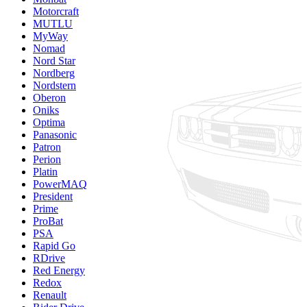
Motorcraft
MUTLU
MyWay
Nomad
Nord Star
Nordberg
Nordstern
Oberon
Oniks
Optima
Panasonic
Patron
Perion
Platin
PowerMAQ
President
Prime
ProBat
PSA
Rapid Go
RDrive
Red Energy
Redox
Renault