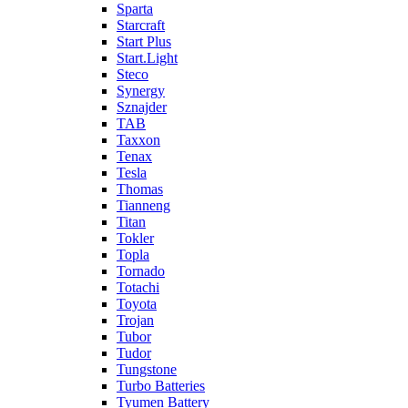
Sparta
Starcraft
Start Plus
Start.Light
Steco
Synergy
Sznajder
TAB
Taxxon
Tenax
Tesla
Thomas
Tianneng
Titan
Tokler
Topla
Tornado
Totachi
Toyota
Trojan
Tubor
Tudor
Tungstone
Turbo Batteries
Tyumen Battery