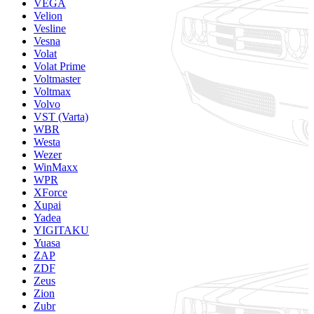
VEGA
Velion
Vesline
Vesna
Volat
Volat Prime
Voltmaster
Voltmax
Volvo
VST (Varta)
WBR
Westa
Wezer
WinMaxx
WPR
XForce
Xupai
Yadea
YIGITAKU
Yuasa
ZAP
ZDF
Zeus
Zion
Zubr