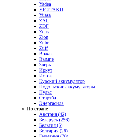
Yadea
YIGITAKU
Yuasa
ZAP
ZDF
Zeus
Zion
Zubr
Zuff
Вожак
Вымпе
Зверь
Иркут
Исток
Курский аккумулятор
Подольские аккумуляторы
Пульс
Стартбат
Энергасила
По стране
Австрия (42)
Беларусь (256)
Бельгия (5)
Болгария (26)
Германия (70)