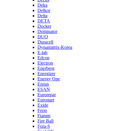
Deka
Delkor
Delta
DETA
Docker
Dominator
DUO
Duracell
Dynamatrix-Korea
E-lab
Edcon
Electron
Enerberg
Energizer
Energy One
Enrun
ESAN
Eurorepar
Eurostart
Exide
Feon
Fiamm
Fire Ball
Fora-S