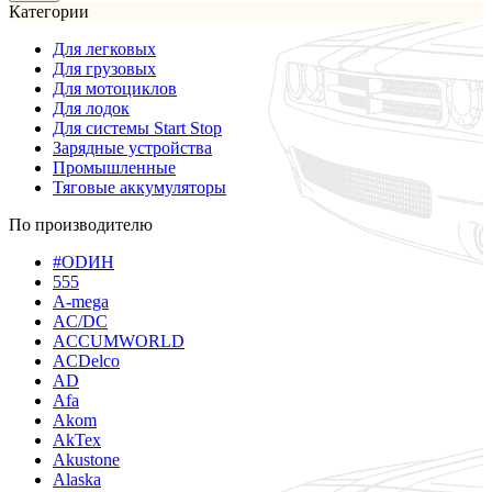
Категории
Для легковых
Для грузовых
Для мотоциклов
Для лодок
Для системы Start Stop
Зарядные устройства
Промышленные
Тяговые аккумуляторы
По производителю
#ODИН
555
A-mega
AC/DC
ACCUMWORLD
ACDelco
AD
Afa
Akom
AkTex
Akustone
Alaska