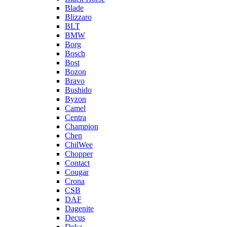
Blade
Blizzaro
BLT
BMW
Borg
Bosch
Bost
Bozon
Bravo
Bushido
Byzon
Camel
Centra
Champion
Chen
ChilWee
Chopper
Contact
Cougar
Crona
CSB
DAF
Dagenite
Decus
Deka