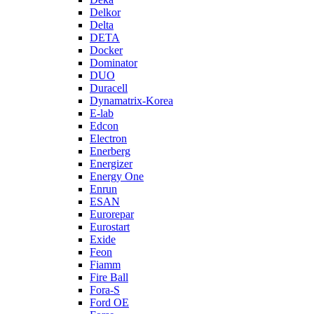
Delkor
Delta
DETA
Docker
Dominator
DUO
Duracell
Dynamatrix-Korea
E-lab
Edcon
Electron
Enerberg
Energizer
Energy One
Enrun
ESAN
Eurorepar
Eurostart
Exide
Feon
Fiamm
Fire Ball
Fora-S
Ford OE