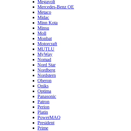
Megavolt
Mercedes-Benz OE
Metaco
Midac
Minn Kota
Minsu
Moll
Monbat
Motorcraft
MUTLU
MyWay
Nomad
Nord Star
Nordberg
Nordstern
Oberon
Oniks
Optima
Panasonic
Patron
Perion
Platin
PowerMAQ
President
Prime