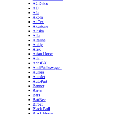
ACDelco
AD
Afa
Akom
AkTex
Akustone
Alaska
Alfa
Alfaline
Aokly
Arex
Asian Horse
Atlant
AtlasBX
Audi/Volkswagen
Aurora
AutoJet
AutoPart
Banner
Baren
Bars
BattBee
Birbat
Black Bull
Black Horse