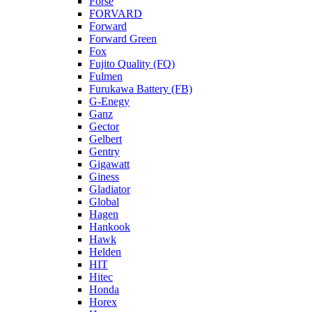
Forse
FORVARD
Forward
Forward Green
Fox
Fujito Quality (FQ)
Fulmen
Furukawa Battery (FB)
G-Enegy
Ganz
Gector
Gelbert
Gentry
Gigawatt
Giness
Gladiator
Global
Hagen
Hankook
Hawk
Helden
HIT
Hitec
Honda
Horex