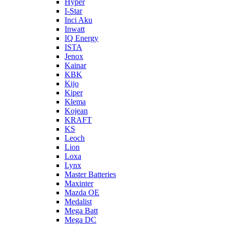
Hyper
I-Star
Inci Aku
Inwatt
IQ Energy
ISTA
Jenox
Kainar
KBK
Kijo
Kiper
Klema
Kojean
KRAFT
KS
Leoch
Lion
Loxa
Lynx
Master Batteries
Maxinter
Mazda OE
Medalist
Mega Batt
Mega DC