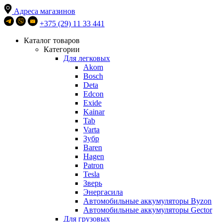
Адреса магазинов
+375 (29) 11 33 441
Каталог товаров
Категории
Для легковых
Akom
Bosch
Deta
Edcon
Exide
Kainar
Tab
Varta
Зубр
Baren
Hagen
Patron
Tesla
Зверь
Энергасила
Автомобильные аккумуляторы Byzon
Автомобильные аккумуляторы Gector
Для грузовых