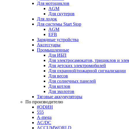
Для мотоциклов
AGM
Для скутеров
Для лодок
Для системы Start Stop
AGM
EFB
Зарядные устройства
Аксессуары
Промышленные
Для ИБП
Для электросамокатов, трициклов и эле
Для детских электромобилей
Для охранной/пожарной сигнализации
Для весов
Для солнечных панелей
Для котлов
Для эхолотов
Тяговые аккумуляторы
По производителю
#ODИН
555
A-mega
AC/DC
ACCUMWORLD