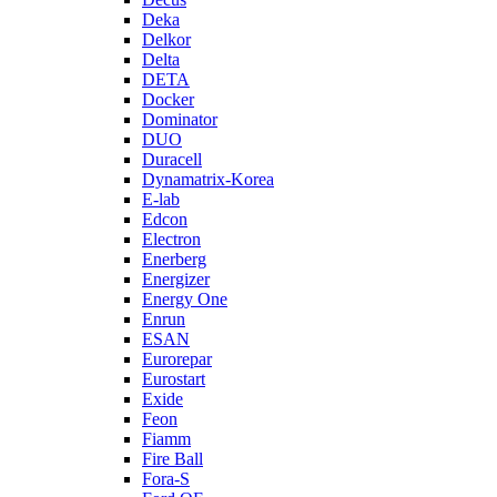
Deka
Delkor
Delta
DETA
Docker
Dominator
DUO
Duracell
Dynamatrix-Korea
E-lab
Edcon
Electron
Enerberg
Energizer
Energy One
Enrun
ESAN
Eurorepar
Eurostart
Exide
Feon
Fiamm
Fire Ball
Fora-S