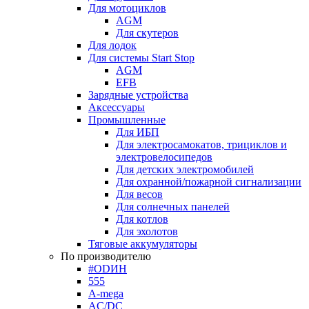
Для мотоциклов
AGM
Для скутеров
Для лодок
Для системы Start Stop
AGM
EFB
Зарядные устройства
Аксессуары
Промышленные
Для ИБП
Для электросамокатов, трициклов и
электровелосипедов
Для детских электромобилей
Для охранной/пожарной сигнализации
Для весов
Для солнечных панелей
Для котлов
Для эхолотов
Тяговые аккумуляторы
По производителю
#ODИН
555
A-mega
AC/DC