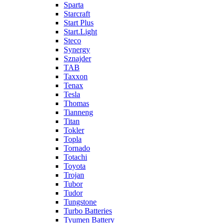
Sparta
Starcraft
Start Plus
Start.Light
Steco
Synergy
Sznajder
TAB
Taxxon
Tenax
Tesla
Thomas
Tianneng
Titan
Tokler
Topla
Tornado
Totachi
Toyota
Trojan
Tubor
Tudor
Tungstone
Turbo Batteries
Tyumen Battery