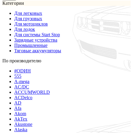
Категории
Для легковых
Для грузовых
Для мотоциклов
Для лодок
Для системы Start Stop
Зарядные устройства
Промышленные
Тяговые аккумуляторы
По производителю
#ODИН
555
A-mega
AC/DC
ACCUMWORLD
ACDelco
AD
Afa
Akom
AkTex
Akustone
Alaska