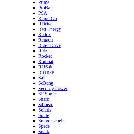
Prime
ProBat
PSA
Rapid Go
RDrive
Red Energy
Redox
Renault
Rider Drive
Ridzel
Rocket
Rombat
RUSak
RuTrike
Saf
SeBang
Security Power
SF Sonic
Shark
Sibbear
Solaris
Solite
Sonnenschein
Space
Spark