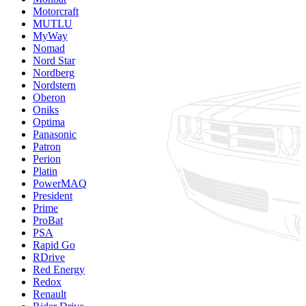
Motorcraft
MUTLU
MyWay
Nomad
Nord Star
Nordberg
Nordstern
Oberon
Oniks
Optima
Panasonic
Patron
Perion
Platin
PowerMAQ
President
Prime
ProBat
PSA
Rapid Go
RDrive
Red Energy
Redox
Renault