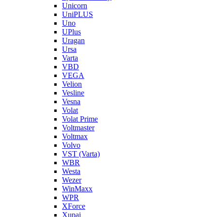
Unicorn
UniPLUS
Uno
UPlus
Uragan
Ursa
Varta
VBD
VEGA
Velion
Vesline
Vesna
Volat
Volat Prime
Voltmaster
Voltmax
Volvo
VST (Varta)
WBR
Westa
Wezer
WinMaxx
WPR
XForce
Xupai