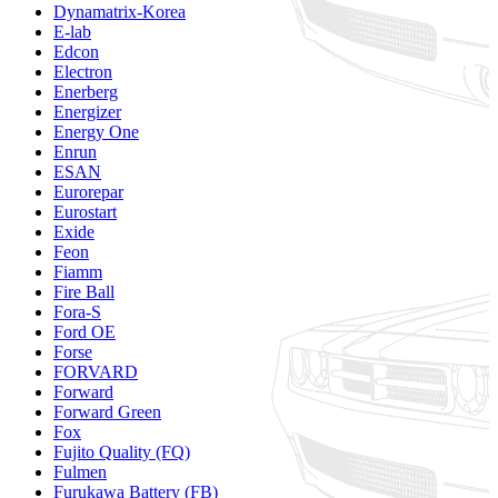
Dynamatrix-Korea
E-lab
Edcon
Electron
Enerberg
Energizer
Energy One
Enrun
ESAN
Eurorepar
Eurostart
Exide
Feon
Fiamm
Fire Ball
Fora-S
Ford OE
Forse
FORVARD
Forward
Forward Green
Fox
Fujito Quality (FQ)
Fulmen
Furukawa Battery (FB)