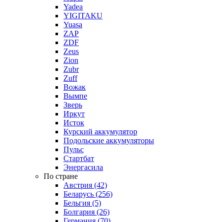
Yadea
YIGITAKU
Yuasa
ZAP
ZDF
Zeus
Zion
Zubr
Zuff
Вожак
Вымпе
Зверь
Иркут
Исток
Курский аккумулятор
Подольские аккумуляторы
Пульс
Стартбат
Энергасила
По стране
Австрия (42)
Беларусь (256)
Бельгия (5)
Болгария (26)
Германия (70)