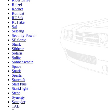
Rider Drive
Ridzel
Rocket
Rombat
RUSak
RuTrike
Saf
SeBang
Security Power
SF Sonic
Shark
Sibbear
Solaris
Solite
Sonnenschein
Space
Spark
Sparta
Starcraft
Start Plus
Start.Light
Steco
Synergy
Sznajder
TAB