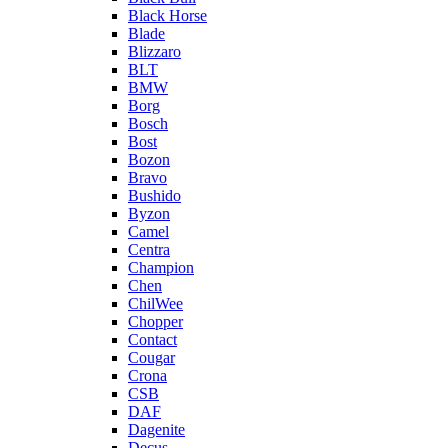
Black Horse
Blade
Blizzaro
BLT
BMW
Borg
Bosch
Bost
Bozon
Bravo
Bushido
Byzon
Camel
Centra
Champion
Chen
ChilWee
Chopper
Contact
Cougar
Crona
CSB
DAF
Dagenite
Decus