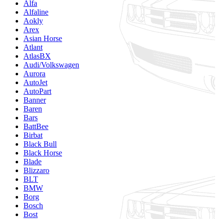
Alfa
Alfaline
Aokly
Arex
Asian Horse
Atlant
AtlasBX
Audi/Volkswagen
Aurora
AutoJet
AutoPart
Banner
Baren
Bars
BattBee
Birbat
Black Bull
Black Horse
Blade
Blizzaro
BLT
BMW
Borg
Bosch
Bost