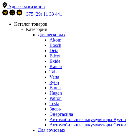
Адреса магазинов
+375 (29) 11 33 441
Каталог товаров
Категории
Для легковых
Akom
Bosch
Deta
Edcon
Exide
Kainar
Tab
Varta
Зубр
Baren
Hagen
Patron
Tesla
Зверь
Энергасила
Автомобильные аккумуляторы Byzon
Автомобильные аккумуляторы Gector
Для грузовых