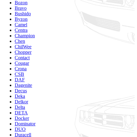
Bozon
Bravo
Bushido
Byzon
Camel
Centra
Champion
Chen
ChilWee
Chopper
Contact
Cougar
Crona
CSB
DAF
Dagenite
Decus
Deka
Delkor
Delta
DETA
Docker
Dominator
DUO
Duracell