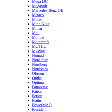
Mega DC
Megavolt
Mercedes-Benz OE
Metaco
Midac
Minn Kota
Minsu
Moll
Monbat
Motorcraft
MUTLU
MyWay
Nomad
Nord Star
Nordberg
Nordstern
Oberon
Oniks
Optima
Panasonic
Patron
Perion
Platin
PowerMAQ
President