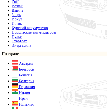
Zuff
Вожак
Вымпе
Зверь
Иркут
Исток
Курский аккумулятор
Подольские аккумуляторы
Пульс
Стартбат
Энергасила
По стране
Австрия
Беларусь
Бельгия
Болгария
Германия
Индия
Иран
Испания