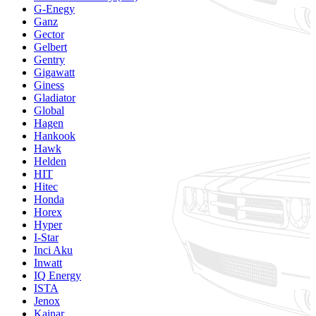
G-Enegy
Ganz
Gector
Gelbert
Gentry
Gigawatt
Giness
Gladiator
Global
Hagen
Hankook
Hawk
Helden
HIT
Hitec
Honda
Horex
Hyper
I-Star
Inci Aku
Inwatt
IQ Energy
ISTA
Jenox
Kainar