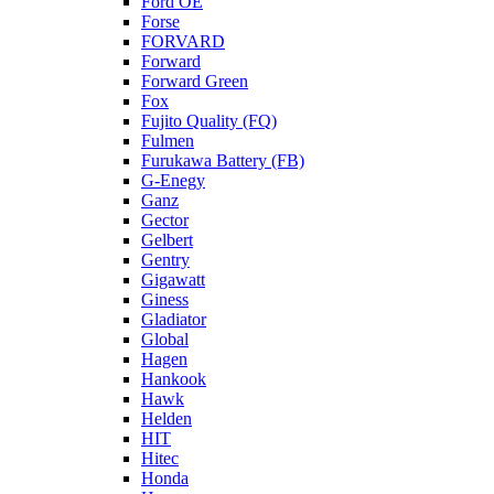
Ford OE
Forse
FORVARD
Forward
Forward Green
Fox
Fujito Quality (FQ)
Fulmen
Furukawa Battery (FB)
G-Enegy
Ganz
Gector
Gelbert
Gentry
Gigawatt
Giness
Gladiator
Global
Hagen
Hankook
Hawk
Helden
HIT
Hitec
Honda