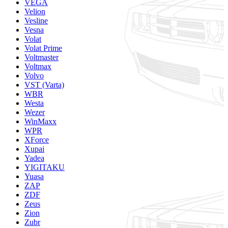
VEGA
Velion
Vesline
Vesna
Volat
Volat Prime
Voltmaster
Voltmax
Volvo
VST (Varta)
WBR
Westa
Wezer
WinMaxx
WPR
XForce
Xupai
Yadea
YIGITAKU
Yuasa
ZAP
ZDF
Zeus
Zion
Zubr