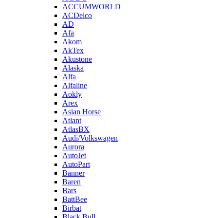
ACCUMWORLD
ACDelco
AD
Afa
Akom
AkTex
Akustone
Alaska
Alfa
Alfaline
Aokly
Arex
Asian Horse
Atlant
AtlasBX
Audi/Volkswagen
Aurora
AutoJet
AutoPart
Banner
Baren
Bars
BattBee
Birbat
Black Bull