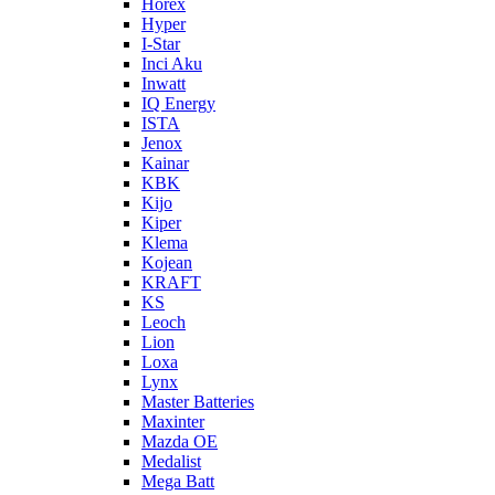
Horex
Hyper
I-Star
Inci Aku
Inwatt
IQ Energy
ISTA
Jenox
Kainar
KBK
Kijo
Kiper
Klema
Kojean
KRAFT
KS
Leoch
Lion
Loxa
Lynx
Master Batteries
Maxinter
Mazda OE
Medalist
Mega Batt