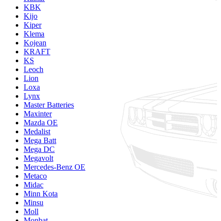
KBK
Kijo
Kiper
Klema
Kojean
KRAFT
KS
Leoch
Lion
Loxa
Lynx
Master Batteries
Maxinter
Mazda OE
Medalist
Mega Batt
Mega DC
Megavolt
Mercedes-Benz OE
Metaco
Midac
Minn Kota
Minsu
Moll
Monbat