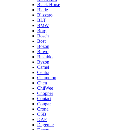
Black Horse
Blade
Blizzaro
BLT
BMW
Borg
Bosch
Bost
Bozon
Bravo
Bushido
Byzon
Camel
Centra
Champion
Chen
ChilWee
Chopper
Contact
Cougar
Crona
CSB
DAF
Dagenite
Decus