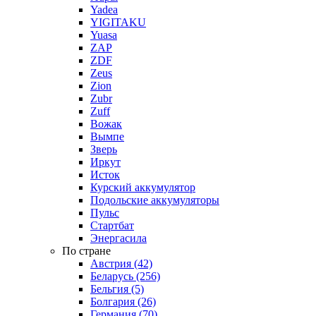
Yadea
YIGITAKU
Yuasa
ZAP
ZDF
Zeus
Zion
Zubr
Zuff
Вожак
Вымпе
Зверь
Иркут
Исток
Курский аккумулятор
Подольские аккумуляторы
Пульс
Стартбат
Энергасила
По стране
Австрия (42)
Беларусь (256)
Бельгия (5)
Болгария (26)
Германия (70)