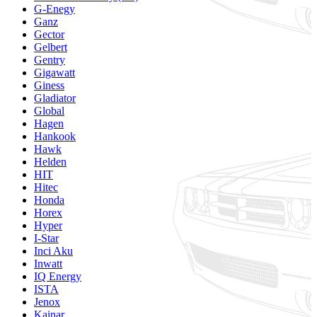
G-Enegy
Ganz
Gector
Gelbert
Gentry
Gigawatt
Giness
Gladiator
Global
Hagen
Hankook
Hawk
Helden
HIT
Hitec
Honda
Horex
Hyper
I-Star
Inci Aku
Inwatt
IQ Energy
ISTA
Jenox
Kainar