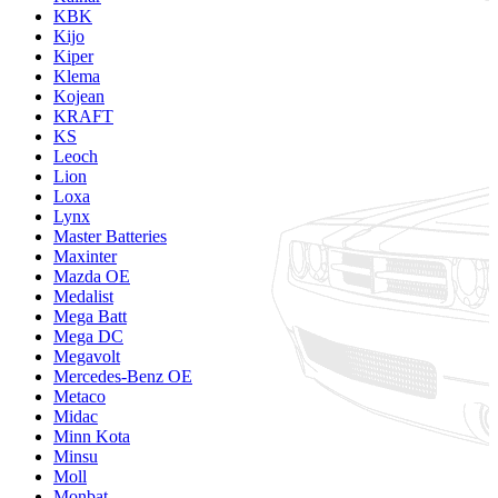
KBK
Kijo
Kiper
Klema
Kojean
KRAFT
KS
Leoch
Lion
Loxa
Lynx
Master Batteries
Maxinter
Mazda OE
Medalist
Mega Batt
Mega DC
Megavolt
Mercedes-Benz OE
Metaco
Midac
Minn Kota
Minsu
Moll
Monbat