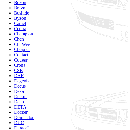
Bozon
Bravo
Bushido
Byzon
Camel
Centra
Champion
Chen
ChilWee
Chopper
Contact
Cougar
Crona
CSB
DAF
Dagenite
Decus
Deka
Delkor
Delta
DETA
Docker
Dominator
DUO
Duracell