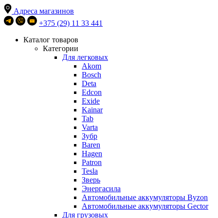
Адреса магазинов
+375 (29) 11 33 441
Каталог товаров
Категории
Для легковых
Akom
Bosch
Deta
Edcon
Exide
Kainar
Tab
Varta
Зубр
Baren
Hagen
Patron
Tesla
Зверь
Энергасила
Автомобильные аккумуляторы Byzon
Автомобильные аккумуляторы Gector
Для грузовых