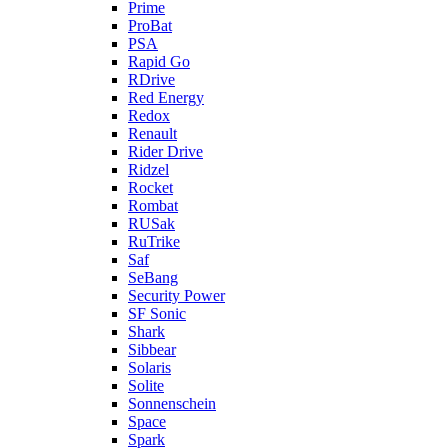
Prime
ProBat
PSA
Rapid Go
RDrive
Red Energy
Redox
Renault
Rider Drive
Ridzel
Rocket
Rombat
RUSak
RuTrike
Saf
SeBang
Security Power
SF Sonic
Shark
Sibbear
Solaris
Solite
Sonnenschein
Space
Spark