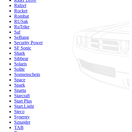
Rider Drive
Ridzel
Rocket
Rombat
RUSak
RuTrike
Saf
SeBang
Security Power
SF Sonic
Shark
Sibbear
Solaris
Solite
Sonnenschein
Space
Spark
Sparta
Starcraft
Start Plus
Start.Light
Steco
Synergy
Sznajder
TAB