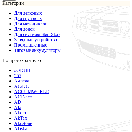
Категории
Для легковых
Для грузовых
Для мотоциклов
Для лодок
Для системы Start Stop
Зарядные устройства
Промышленные
Тяговые аккумуляторы
По производителю
#ODИН
555
A-mega
AC/DC
ACCUMWORLD
ACDelco
AD
Afa
Akom
AkTex
Akustone
Alaska