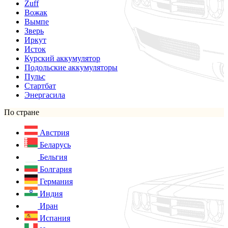
Zuff
Вожак
Вымпе
Зверь
Иркут
Исток
Курский аккумулятор
Подольские аккумуляторы
Пульс
Стартбат
Энергасила
По стране
Австрия
Беларусь
Бельгия
Болгария
Германия
Индия
Иран
Испания