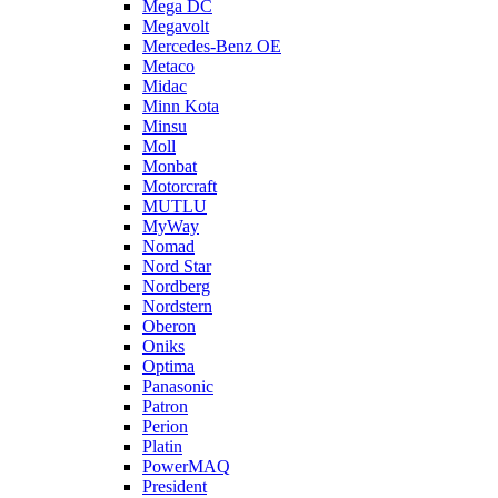
Mega DC
Megavolt
Mercedes-Benz OE
Metaco
Midac
Minn Kota
Minsu
Moll
Monbat
Motorcraft
MUTLU
MyWay
Nomad
Nord Star
Nordberg
Nordstern
Oberon
Oniks
Optima
Panasonic
Patron
Perion
Platin
PowerMAQ
President