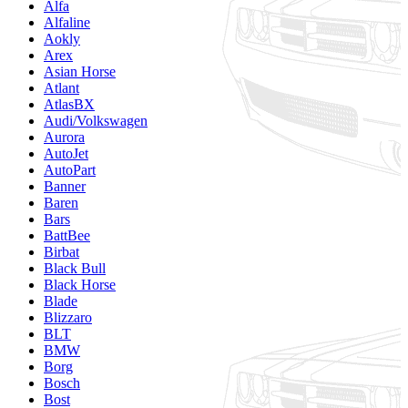
Alfa
Alfaline
Aokly
Arex
Asian Horse
Atlant
AtlasBX
Audi/Volkswagen
Aurora
AutoJet
AutoPart
Banner
Baren
Bars
BattBee
Birbat
Black Bull
Black Horse
Blade
Blizzaro
BLT
BMW
Borg
Bosch
Bost