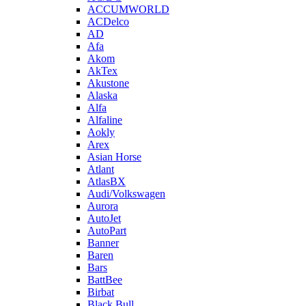
ACCUMWORLD
ACDelco
AD
Afa
Akom
AkTex
Akustone
Alaska
Alfa
Alfaline
Aokly
Arex
Asian Horse
Atlant
AtlasBX
Audi/Volkswagen
Aurora
AutoJet
AutoPart
Banner
Baren
Bars
BattBee
Birbat
Black Bull