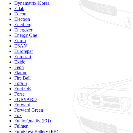
Dynamatrix-Korea
E-lab
Edcon
Electron
Enerberg
Energizer
Energy One
Enrun
ESAN
Eurorepar
Eurostart
Exide
Feon
Fiamm
Fire Ball
Fora-S
Ford OE
Forse
FORVARD
Forward
Forward Green
Fox
Fujito Quality (FQ)
Fulmen
Furukawa Battery (FB)