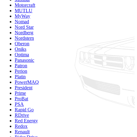
Motorcraft
MUTLU
MyWay
Nomad
Nord Star
Nordberg
Nordstern
Oberon
Oniks
Optima
Panasonic
Patron
Perion
Platin
PowerMAQ
President
Prime
ProBat
PSA
Rapid Go
RDrive
Red Energy
Redox
Renault