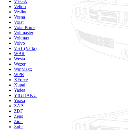
VEGA
Velion
Vesline
Vesna
Volat
Volat Prime
Voltmaster
Voltmax
Volvo
VST (Varta)
WBR
Westa
Wezer
WinMaxx
WPR
XForce
Xupai
Yadea
YIGITAKU
Yuasa
ZAP
ZDF
Zeus
Zion
Zubr