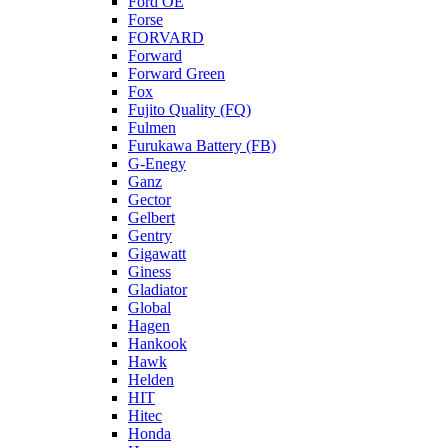
Ford OE
Forse
FORVARD
Forward
Forward Green
Fox
Fujito Quality (FQ)
Fulmen
Furukawa Battery (FB)
G-Enegy
Ganz
Gector
Gelbert
Gentry
Gigawatt
Giness
Gladiator
Global
Hagen
Hankook
Hawk
Helden
HIT
Hitec
Honda