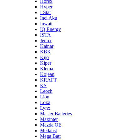
Horex
Hyper
I-Star
Inci Aku
Inwatt
IQ Energy
ISTA
Jenox
Kainar
KBK
Kijo
Kiper
Klema
Kojean
KRAFT
KS
Leoch
Lion
Loxa
Lynx
Master Batteries
Maxinter
Mazda OE
Medalist
Mega Batt