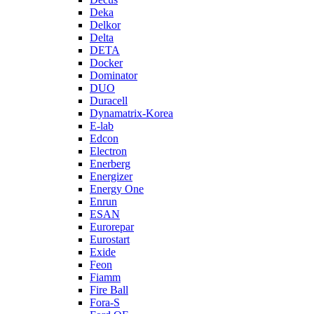
Deka
Delkor
Delta
DETA
Docker
Dominator
DUO
Duracell
Dynamatrix-Korea
E-lab
Edcon
Electron
Enerberg
Energizer
Energy One
Enrun
ESAN
Eurorepar
Eurostart
Exide
Feon
Fiamm
Fire Ball
Fora-S