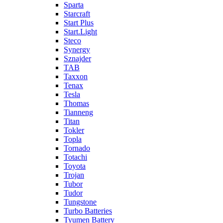
Sparta
Starcraft
Start Plus
Start.Light
Steco
Synergy
Sznajder
TAB
Taxxon
Tenax
Tesla
Thomas
Tianneng
Titan
Tokler
Topla
Tornado
Totachi
Toyota
Trojan
Tubor
Tudor
Tungstone
Turbo Batteries
Tyumen Battery