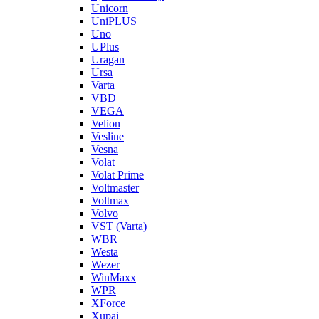
Unicorn
UniPLUS
Uno
UPlus
Uragan
Ursa
Varta
VBD
VEGA
Velion
Vesline
Vesna
Volat
Volat Prime
Voltmaster
Voltmax
Volvo
VST (Varta)
WBR
Westa
Wezer
WinMaxx
WPR
XForce
Xupai