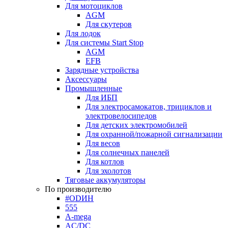
Для мотоциклов
AGM
Для скутеров
Для лодок
Для системы Start Stop
AGM
EFB
Зарядные устройства
Аксессуары
Промышленные
Для ИБП
Для электросамокатов, трициклов и
электровелосипедов
Для детских электромобилей
Для охранной/пожарной сигнализации
Для весов
Для солнечных панелей
Для котлов
Для эхолотов
Тяговые аккумуляторы
По производителю
#ODИН
555
A-mega
AC/DC