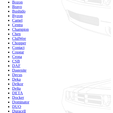
Bozon
Bravo
Bushido
Byzon
Camel
Centra
Champion
Chen
ChilWee
Chopper
Contact
Cougar
Crona
CSB
DAF
Dagenite
Decus
Deka
Delkor
Delta
DETA
Docker
Dominator
DUO
Duracell