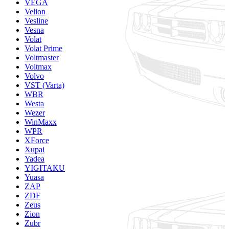
VEGA
Velion
Vesline
Vesna
Volat
Volat Prime
Voltmaster
Voltmax
Volvo
VST (Varta)
WBR
Westa
Wezer
WinMaxx
WPR
XForce
Xupai
Yadea
YIGITAKU
Yuasa
ZAP
ZDF
Zeus
Zion
Zubr