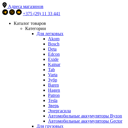
Адреса магазинов
+375 (29) 11 33 441
Каталог товаров
Категории
Для легковых
Akom
Bosch
Deta
Edcon
Exide
Kainar
Tab
Varta
Зубр
Baren
Hagen
Patron
Tesla
Зверь
Энергасила
Автомобильные аккумуляторы Byzon
Автомобильные аккумуляторы Gector
Для грузовых