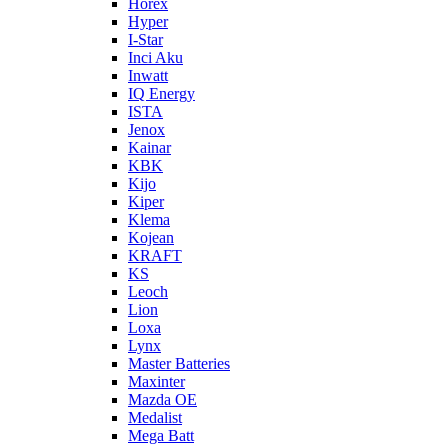
Horex
Hyper
I-Star
Inci Aku
Inwatt
IQ Energy
ISTA
Jenox
Kainar
KBK
Kijo
Kiper
Klema
Kojean
KRAFT
KS
Leoch
Lion
Loxa
Lynx
Master Batteries
Maxinter
Mazda OE
Medalist
Mega Batt