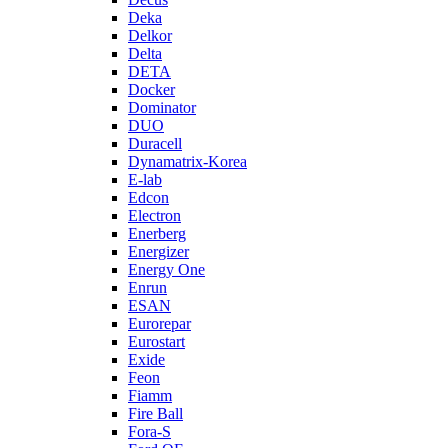
Deka
Delkor
Delta
DETA
Docker
Dominator
DUO
Duracell
Dynamatrix-Korea
E-lab
Edcon
Electron
Enerberg
Energizer
Energy One
Enrun
ESAN
Eurorepar
Eurostart
Exide
Feon
Fiamm
Fire Ball
Fora-S