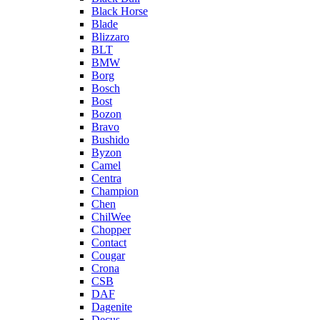
Black Horse
Blade
Blizzaro
BLT
BMW
Borg
Bosch
Bost
Bozon
Bravo
Bushido
Byzon
Camel
Centra
Champion
Chen
ChilWee
Chopper
Contact
Cougar
Crona
CSB
DAF
Dagenite
Decus