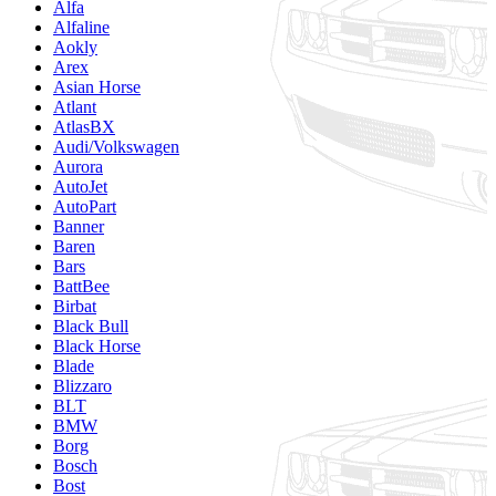
Alfa
Alfaline
Aokly
Arex
Asian Horse
Atlant
AtlasBX
Audi/Volkswagen
Aurora
AutoJet
AutoPart
Banner
Baren
Bars
BattBee
Birbat
Black Bull
Black Horse
Blade
Blizzaro
BLT
BMW
Borg
Bosch
Bost