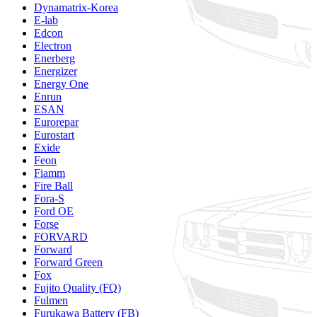
Dynamatrix-Korea
E-lab
Edcon
Electron
Enerberg
Energizer
Energy One
Enrun
ESAN
Eurorepar
Eurostart
Exide
Feon
Fiamm
Fire Ball
Fora-S
Ford OE
Forse
FORVARD
Forward
Forward Green
Fox
Fujito Quality (FQ)
Fulmen
Furukawa Battery (FB)