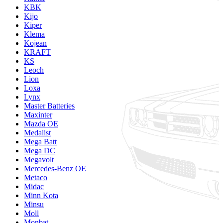
KBK
Kijo
Kiper
Klema
Kojean
KRAFT
KS
Leoch
Lion
Loxa
Lynx
Master Batteries
Maxinter
Mazda OE
Medalist
Mega Batt
Mega DC
Megavolt
Mercedes-Benz OE
Metaco
Midac
Minn Kota
Minsu
Moll
Monbat