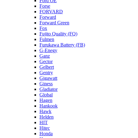
Ford OE
Forse
FORVARD
Forward
Forward Green
Fox
Fujito Quality (FQ)
Fulmen
Furukawa Battery (FB)
G-Enegy
Ganz
Gector
Gelbert
Gentry
Gigawatt
Giness
Gladiator
Global
Hagen
Hankook
Hawk
Helden
HIT
Hitec
Honda