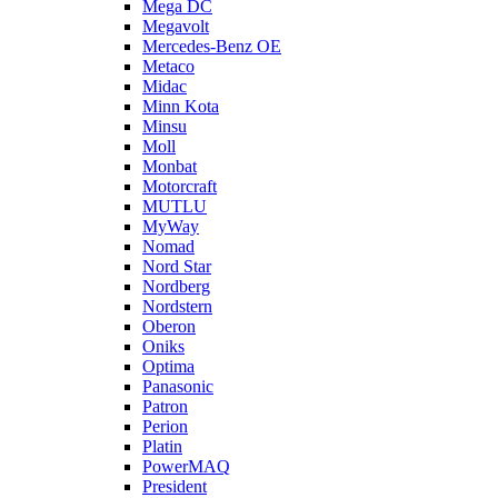
Mega DC
Megavolt
Mercedes-Benz OE
Metaco
Midac
Minn Kota
Minsu
Moll
Monbat
Motorcraft
MUTLU
MyWay
Nomad
Nord Star
Nordberg
Nordstern
Oberon
Oniks
Optima
Panasonic
Patron
Perion
Platin
PowerMAQ
President