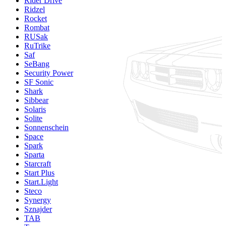
Rider Drive
Ridzel
Rocket
Rombat
RUSak
RuTrike
Saf
SeBang
Security Power
SF Sonic
Shark
Sibbear
Solaris
Solite
Sonnenschein
Space
Spark
Sparta
Starcraft
Start Plus
Start.Light
Steco
Synergy
Sznajder
TAB