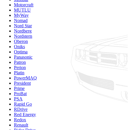
Motorcraft
MUTLU
MyWay
Nomad
Nord Star
Nordberg
Nordstern
Oberon
Oniks
Optima
Panasonic
Patron
Perion
Platin
PowerMAQ
President
Prime
ProBat
PSA
Rapid Go
RDrive
Red Energy
Redox
Renault