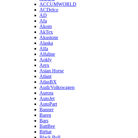
ACCUMWORLD
ACDelco
AD
Afa
Akom
AkTex
Akustone
Alaska
Alfa
Alfaline
Aokly
Arex
Asian Horse
Atlant
AtlasBX
Audi/Volkswagen
Aurora
AutoJet
AutoPart
Banner
Baren
Bars
BattBee
Birbat
Black Bull