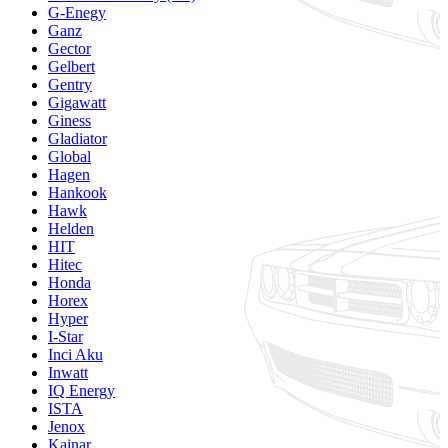
G-Enegy
Ganz
Gector
Gelbert
Gentry
Gigawatt
Giness
Gladiator
Global
Hagen
Hankook
Hawk
Helden
HIT
Hitec
Honda
Horex
Hyper
I-Star
Inci Aku
Inwatt
IQ Energy
ISTA
Jenox
Kainar