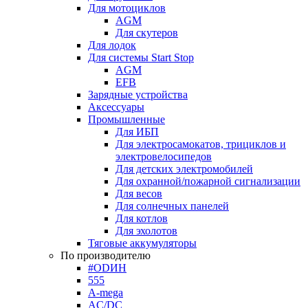
Для мотоциклов
AGM
Для скутеров
Для лодок
Для системы Start Stop
AGM
EFB
Зарядные устройства
Аксессуары
Промышленные
Для ИБП
Для электросамокатов, трициклов и
электровелосипедов
Для детских электромобилей
Для охранной/пожарной сигнализации
Для весов
Для солнечных панелей
Для котлов
Для эхолотов
Тяговые аккумуляторы
По производителю
#ODИН
555
A-mega
AC/DC