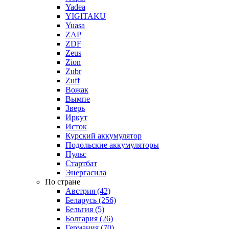
Yadea
YIGITAKU
Yuasa
ZAP
ZDF
Zeus
Zion
Zubr
Zuff
Вожак
Вымпе
Зверь
Иркут
Исток
Курский аккумулятор
Подольские аккумуляторы
Пульс
Стартбат
Энергасила
По стране
Австрия (42)
Беларусь (256)
Бельгия (5)
Болгария (26)
Германия (70)