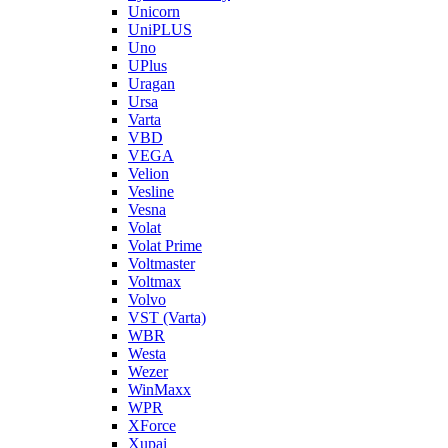
Unicorn
UniPLUS
Uno
UPlus
Uragan
Ursa
Varta
VBD
VEGA
Velion
Vesline
Vesna
Volat
Volat Prime
Voltmaster
Voltmax
Volvo
VST (Varta)
WBR
Westa
Wezer
WinMaxx
WPR
XForce
Xupai