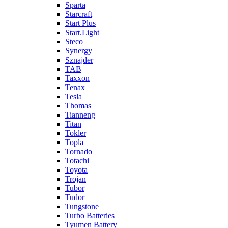
Sparta
Starcraft
Start Plus
Start.Light
Steco
Synergy
Sznajder
TAB
Taxxon
Tenax
Tesla
Thomas
Tianneng
Titan
Tokler
Topla
Tornado
Totachi
Toyota
Trojan
Tubor
Tudor
Tungstone
Turbo Batteries
Tyumen Battery