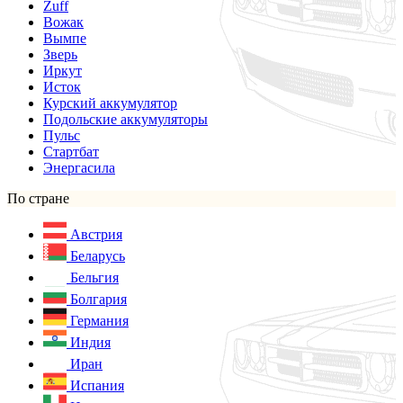
Zuff
Вожак
Вымпе
Зверь
Иркут
Исток
Курский аккумулятор
Подольские аккумуляторы
Пульс
Стартбат
Энергасила
По стране
Австрия
Беларусь
Бельгия
Болгария
Германия
Индия
Иран
Испания