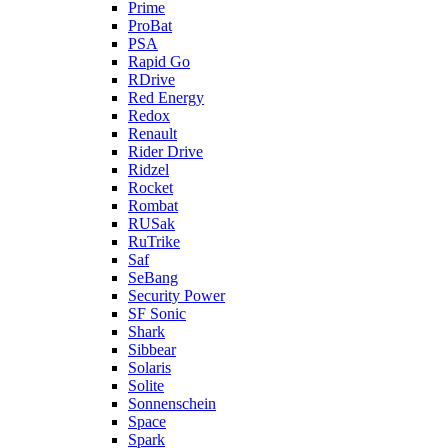
Prime
ProBat
PSA
Rapid Go
RDrive
Red Energy
Redox
Renault
Rider Drive
Ridzel
Rocket
Rombat
RUSak
RuTrike
Saf
SeBang
Security Power
SF Sonic
Shark
Sibbear
Solaris
Solite
Sonnenschein
Space
Spark