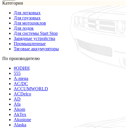
Категории
Для легковых
Для грузовых
Для мотоциклов
Для лодок
Для системы Start Stop
Зарядные устройства
Промышленные
Тяговые аккумуляторы
По производителю
#ODИН
555
A-mega
AC/DC
ACCUMWORLD
ACDelco
AD
Afa
Akom
AkTex
Akustone
Alaska