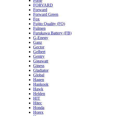
Forse
FORVARD
Forward
Forward Green
Fox
Fujito Quality (FQ)
Fulmen
Furukawa Battery (FB)
G-Enegy
Ganz
Gector
Gelbert
Gentry
Gigawatt
Giness
Gladiator
Global
Hagen
Hankook
Hawk
Helden
HIT
Hitec
Honda
Horex