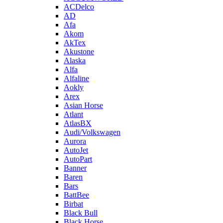
ACDelco
AD
Afa
Akom
AkTex
Akustone
Alaska
Alfa
Alfaline
Aokly
Arex
Asian Horse
Atlant
AtlasBX
Audi/Volkswagen
Aurora
AutoJet
AutoPart
Banner
Baren
Bars
BattBee
Birbat
Black Bull
Black Horse