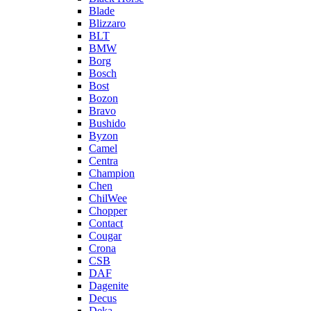
Blade
Blizzaro
BLT
BMW
Borg
Bosch
Bost
Bozon
Bravo
Bushido
Byzon
Camel
Centra
Champion
Chen
ChilWee
Chopper
Contact
Cougar
Crona
CSB
DAF
Dagenite
Decus
Deka