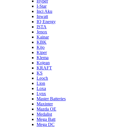
Hyper
I-Star
Inci Aku
Inwatt
IQ Energy
ISTA
Jenox
Kainar
KBK
Kijo
Kiper
Klema
Kojean
KRAFT
KS
Leoch
Lion
Loxa
Lynx
Master Batteries
Maxinter
Mazda OE
Medalist
Mega Batt
Mega DC