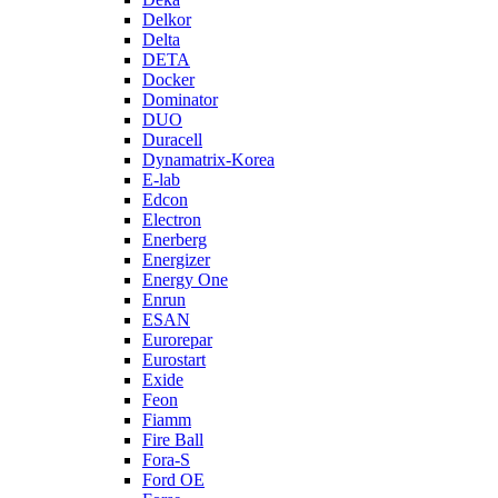
Delkor
Delta
DETA
Docker
Dominator
DUO
Duracell
Dynamatrix-Korea
E-lab
Edcon
Electron
Enerberg
Energizer
Energy One
Enrun
ESAN
Eurorepar
Eurostart
Exide
Feon
Fiamm
Fire Ball
Fora-S
Ford OE