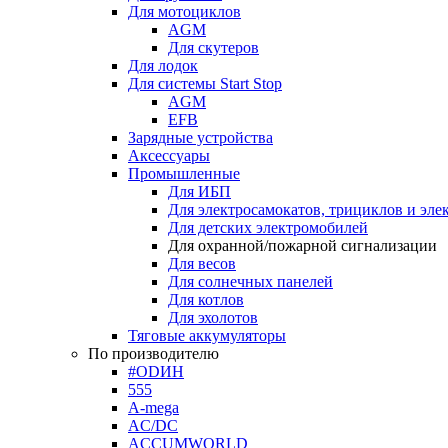
Для мотоциклов
AGM
Для скутеров
Для лодок
Для системы Start Stop
AGM
EFB
Зарядные устройства
Аксессуары
Промышленные
Для ИБП
Для электросамокатов, трициклов и эле
Для детских электромобилей
Для охранной/пожарной сигнализации
Для весов
Для солнечных панелей
Для котлов
Для эхолотов
Тяговые аккумуляторы
По производителю
#ODИН
555
A-mega
AC/DC
ACCUMWORLD