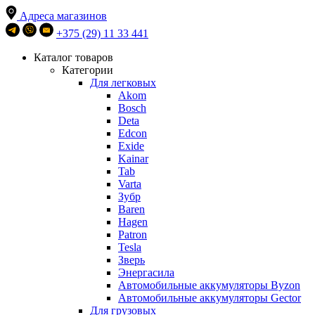
Адреса магазинов
+375 (29) 11 33 441
Каталог товаров
Категории
Для легковых
Akom
Bosch
Deta
Edcon
Exide
Kainar
Tab
Varta
Зубр
Baren
Hagen
Patron
Tesla
Зверь
Энергасила
Автомобильные аккумуляторы Byzon
Автомобильные аккумуляторы Gector
Для грузовых