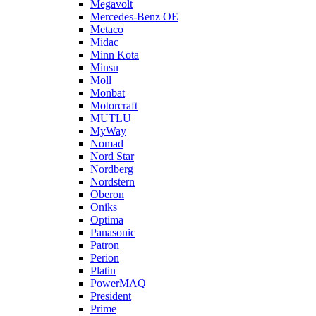
Megavolt
Mercedes-Benz OE
Metaco
Midac
Minn Kota
Minsu
Moll
Monbat
Motorcraft
MUTLU
MyWay
Nomad
Nord Star
Nordberg
Nordstern
Oberon
Oniks
Optima
Panasonic
Patron
Perion
Platin
PowerMAQ
President
Prime