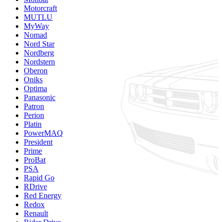
Motorcraft
MUTLU
MyWay
Nomad
Nord Star
Nordberg
Nordstern
Oberon
Oniks
Optima
Panasonic
Patron
Perion
Platin
PowerMAQ
President
Prime
ProBat
PSA
Rapid Go
RDrive
Red Energy
Redox
Renault