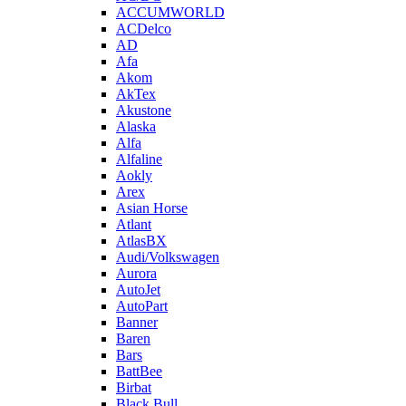
ACCUMWORLD
ACDelco
AD
Afa
Akom
AkTex
Akustone
Alaska
Alfa
Alfaline
Aokly
Arex
Asian Horse
Atlant
AtlasBX
Audi/Volkswagen
Aurora
AutoJet
AutoPart
Banner
Baren
Bars
BattBee
Birbat
Black Bull