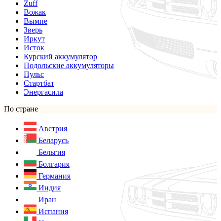
Zuff
Вожак
Вымпе
Зверь
Иркут
Исток
Курский аккумулятор
Подольские аккумуляторы
Пульс
Стартбат
Энергасила
По стране
Австрия
Беларусь
Бельгия
Болгария
Германия
Индия
Иран
Испания