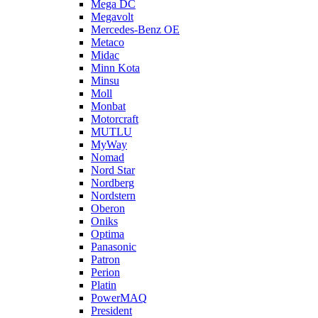
Mega DC
Megavolt
Mercedes-Benz OE
Metaco
Midac
Minn Kota
Minsu
Moll
Monbat
Motorcraft
MUTLU
MyWay
Nomad
Nord Star
Nordberg
Nordstern
Oberon
Oniks
Optima
Panasonic
Patron
Perion
Platin
PowerMAQ
President