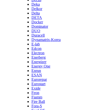
Deka
Delkor
Delta
DETA
Docker
Dominator
DUO
Duracell
Dynamatrix-Korea
E-lab
Edcon
Electron
Enerberg
Energizer
Energy One
Enrun
ESAN
Eurorepar
Eurostart
Exide
Feon
Fiamm
Fire Ball
Fora-S