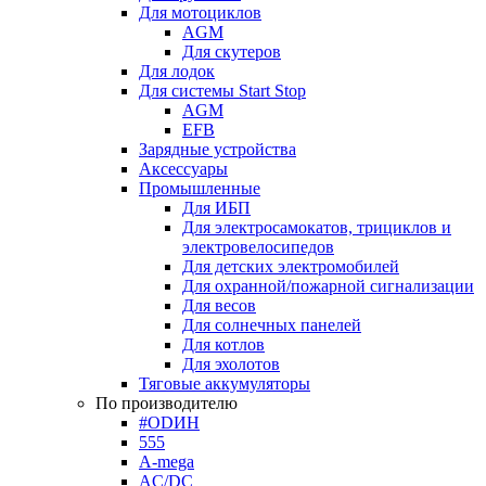
Для мотоциклов
AGM
Для скутеров
Для лодок
Для системы Start Stop
AGM
EFB
Зарядные устройства
Аксессуары
Промышленные
Для ИБП
Для электросамокатов, трициклов и
электровелосипедов
Для детских электромобилей
Для охранной/пожарной сигнализации
Для весов
Для солнечных панелей
Для котлов
Для эхолотов
Тяговые аккумуляторы
По производителю
#ODИН
555
A-mega
AC/DC