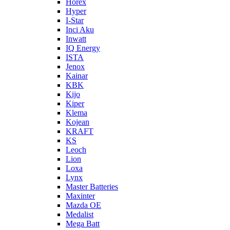
Horex
Hyper
I-Star
Inci Aku
Inwatt
IQ Energy
ISTA
Jenox
Kainar
KBK
Kijo
Kiper
Klema
Kojean
KRAFT
KS
Leoch
Lion
Loxa
Lynx
Master Batteries
Maxinter
Mazda OE
Medalist
Mega Batt