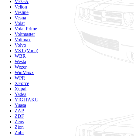
VEGA
Velion
Vesline
Vesna
Volat
Volat Prime
Voltmaster
Voltmax
Volvo
VST (Varta)
WBR
Westa
Wezer
WinMaxx
WPR
XForce
Xupai
Yadea
YIGITAKU
Yuasa
ZAP
ZDF
Zeus
Zion
Zubr