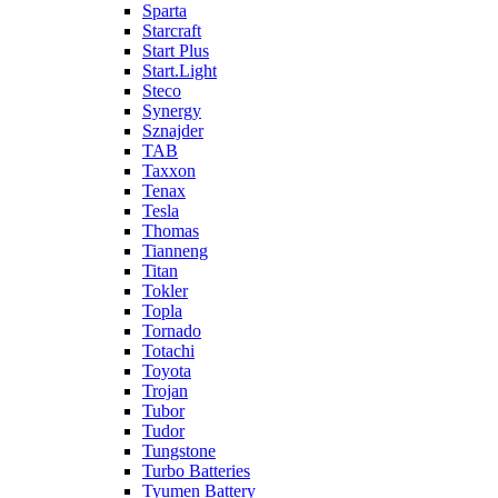
Sparta
Starcraft
Start Plus
Start.Light
Steco
Synergy
Sznajder
TAB
Taxxon
Tenax
Tesla
Thomas
Tianneng
Titan
Tokler
Topla
Tornado
Totachi
Toyota
Trojan
Tubor
Tudor
Tungstone
Turbo Batteries
Tyumen Battery