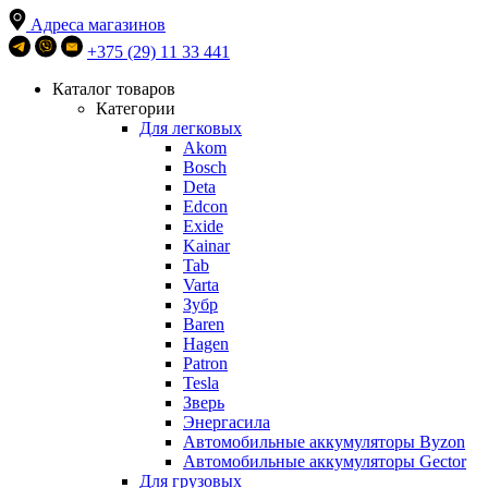
Адреса магазинов
+375 (29) 11 33 441
Каталог товаров
Категории
Для легковых
Akom
Bosch
Deta
Edcon
Exide
Kainar
Tab
Varta
Зубр
Baren
Hagen
Patron
Tesla
Зверь
Энергасила
Автомобильные аккумуляторы Byzon
Автомобильные аккумуляторы Gector
Для грузовых