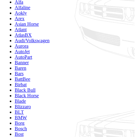
Alfa
Alfaline
Aokly
Arex
Asian Horse
Atlant
AtlasBX
Audi/Volkswagen
Aurora
AutoJet
AutoPart
Banner
Baren
Bars
BattBee
Birbat
Black Bull
Black Horse
Blade
Blizzaro
BLT
BMW
Borg
Bosch
Bost