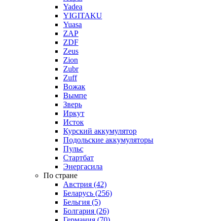
Yadea
YIGITAKU
Yuasa
ZAP
ZDF
Zeus
Zion
Zubr
Zuff
Вожак
Вымпе
Зверь
Иркут
Исток
Курский аккумулятор
Подольские аккумуляторы
Пульс
Стартбат
Энергасила
По стране
Австрия (42)
Беларусь (256)
Бельгия (5)
Болгария (26)
Германия (70)