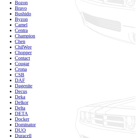
Bozon
Bravo
Bushido
Byzon
Camel
Centra
Champion
Chen
ChilWee
Chopper
Contact
Cougar
Crona
CSB
DAF
Dagenite
Decus
Deka
Delkor
Delta
DETA
Docker
Dominator
DUO
Duracell