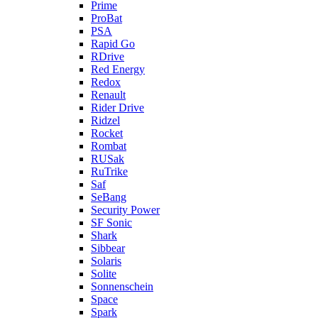
Prime
ProBat
PSA
Rapid Go
RDrive
Red Energy
Redox
Renault
Rider Drive
Ridzel
Rocket
Rombat
RUSak
RuTrike
Saf
SeBang
Security Power
SF Sonic
Shark
Sibbear
Solaris
Solite
Sonnenschein
Space
Spark