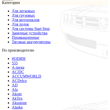
Категории
Для легковых
Для грузовых
Для мотоциклов
Для лодок
Для системы Start Stop
Зарядные устройства
Промышленные
Тяговые аккумуляторы
По производителю
#ODИН
555
A-mega
AC/DC
ACCUMWORLD
ACDelco
AD
Afa
Akom
AkTex
Akustone
Alaska