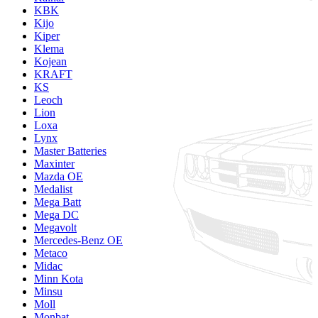
KBK
Kijo
Kiper
Klema
Kojean
KRAFT
KS
Leoch
Lion
Loxa
Lynx
Master Batteries
Maxinter
Mazda OE
Medalist
Mega Batt
Mega DC
Megavolt
Mercedes-Benz OE
Metaco
Midac
Minn Kota
Minsu
Moll
Monbat