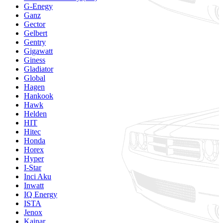
G-Enegy
Ganz
Gector
Gelbert
Gentry
Gigawatt
Giness
Gladiator
Global
Hagen
Hankook
Hawk
Helden
HIT
Hitec
Honda
Horex
Hyper
I-Star
Inci Aku
Inwatt
IQ Energy
ISTA
Jenox
Kainar