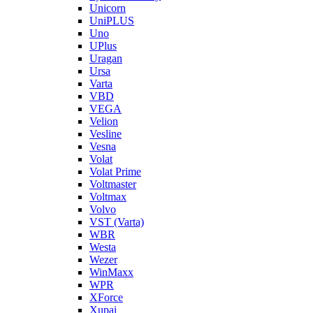
Unicorn
UniPLUS
Uno
UPlus
Uragan
Ursa
Varta
VBD
VEGA
Velion
Vesline
Vesna
Volat
Volat Prime
Voltmaster
Voltmax
Volvo
VST (Varta)
WBR
Westa
Wezer
WinMaxx
WPR
XForce
Xupai