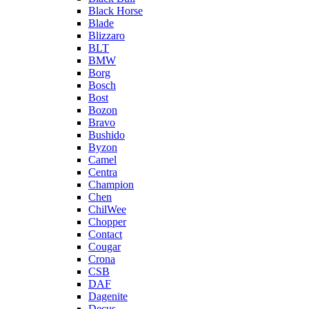
Black Horse
Blade
Blizzaro
BLT
BMW
Borg
Bosch
Bost
Bozon
Bravo
Bushido
Byzon
Camel
Centra
Champion
Chen
ChilWee
Chopper
Contact
Cougar
Crona
CSB
DAF
Dagenite
Decus