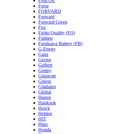
Ford OE
Forse
FORVARD
Forward
Forward Green
Fox
Fujito Quality (FQ)
Fulmen
Furukawa Battery (FB)
G-Enegy
Ganz
Gector
Gelbert
Gentry
Gigawatt
Giness
Gladiator
Global
Hagen
Hankook
Hawk
Helden
HIT
Hitec
Honda