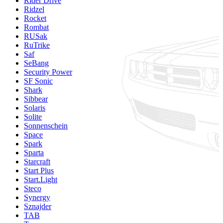
Rider Drive
Ridzel
Rocket
Rombat
RUSak
RuTrike
Saf
SeBang
Security Power
SF Sonic
Shark
Sibbear
Solaris
Solite
Sonnenschein
Space
Spark
Sparta
Starcraft
Start Plus
Start.Light
Steco
Synergy
Sznajder
TAB