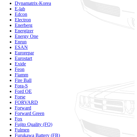
Dynamatrix-Korea
E-lab
Edcon
Electron
Enerberg
Energizer
Energy One
Enrun
ESAN
Eurorepar
Eurostart
Exide
Feon
Fiamm
Fire Ball
Fora-S
Ford OE
Forse
FORVARD
Forward
Forward Green
Fox
Fujito Quality (FQ)
Fulmen
Furukawa Battery (FB)