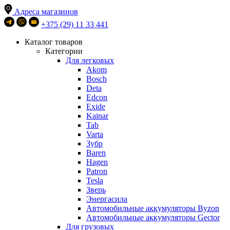
Адреса магазинов
+375 (29) 11 33 441
Каталог товаров
Категории
Для легковых
Akom
Bosch
Deta
Edcon
Exide
Kainar
Tab
Varta
Зубр
Baren
Hagen
Patron
Tesla
Зверь
Энергасила
Автомобильные аккумуляторы Byzon
Автомобильные аккумуляторы Gector
Для грузовых