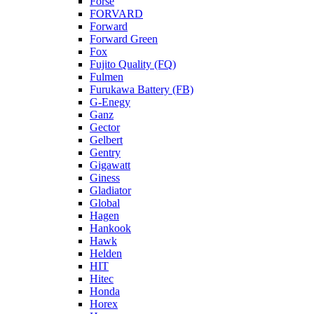
Forse
FORVARD
Forward
Forward Green
Fox
Fujito Quality (FQ)
Fulmen
Furukawa Battery (FB)
G-Enegy
Ganz
Gector
Gelbert
Gentry
Gigawatt
Giness
Gladiator
Global
Hagen
Hankook
Hawk
Helden
HIT
Hitec
Honda
Horex