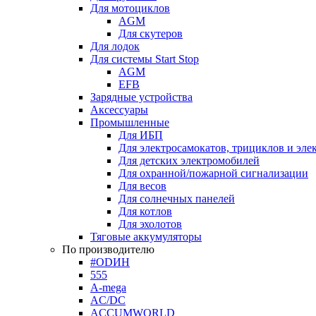
Для мотоциклов
AGM
Для скутеров
Для лодок
Для системы Start Stop
AGM
EFB
Зарядные устройства
Аксессуары
Промышленные
Для ИБП
Для электросамокатов, трициклов и эле
Для детских электромобилей
Для охранной/пожарной сигнализации
Для весов
Для солнечных панелей
Для котлов
Для эхолотов
Тяговые аккумуляторы
По производителю
#ODИН
555
A-mega
AC/DC
ACCUMWORLD