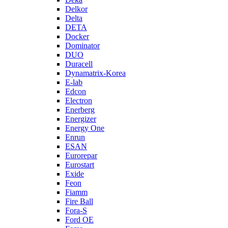
Delkor
Delta
DETA
Docker
Dominator
DUO
Duracell
Dynamatrix-Korea
E-lab
Edcon
Electron
Enerberg
Energizer
Energy One
Enrun
ESAN
Eurorepar
Eurostart
Exide
Feon
Fiamm
Fire Ball
Fora-S
Ford OE