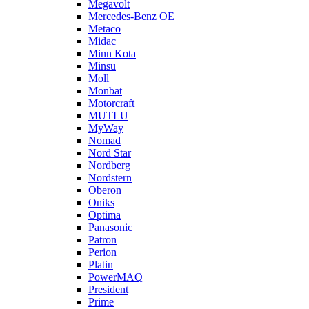
Megavolt
Mercedes-Benz OE
Metaco
Midac
Minn Kota
Minsu
Moll
Monbat
Motorcraft
MUTLU
MyWay
Nomad
Nord Star
Nordberg
Nordstern
Oberon
Oniks
Optima
Panasonic
Patron
Perion
Platin
PowerMAQ
President
Prime