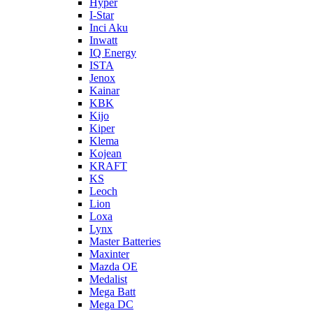
Hyper
I-Star
Inci Aku
Inwatt
IQ Energy
ISTA
Jenox
Kainar
KBK
Kijo
Kiper
Klema
Kojean
KRAFT
KS
Leoch
Lion
Loxa
Lynx
Master Batteries
Maxinter
Mazda OE
Medalist
Mega Batt
Mega DC