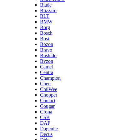
Blade
Blizzaro
BLT
BMW
Borg
Bosch
Bost
Bozon
Bravo
Bushido
Byzon
Camel
Centra
Champion
Chen
ChilWee
Chopper
Contact
Cougar
Crona
CSB
DAF
Dagenite
Decus
Deka