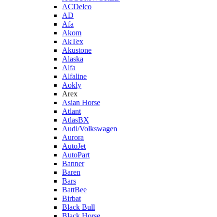
ACDelco
AD
Afa
Akom
AkTex
Akustone
Alaska
Alfa
Alfaline
Aokly
Arex
Asian Horse
Atlant
AtlasBX
Audi/Volkswagen
Aurora
AutoJet
AutoPart
Banner
Baren
Bars
BattBee
Birbat
Black Bull
Black Horse