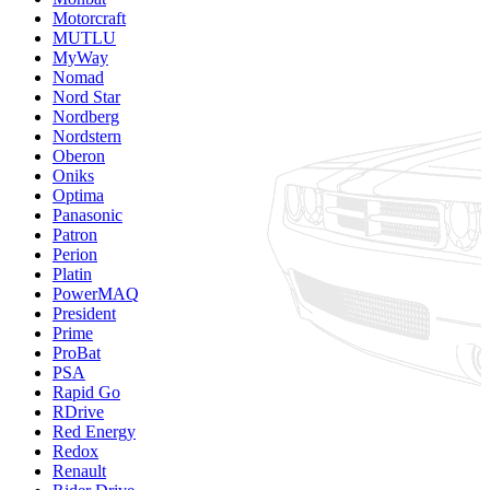
Motorcraft
MUTLU
MyWay
Nomad
Nord Star
Nordberg
Nordstern
Oberon
Oniks
Optima
Panasonic
Patron
Perion
Platin
PowerMAQ
President
Prime
ProBat
PSA
Rapid Go
RDrive
Red Energy
Redox
Renault