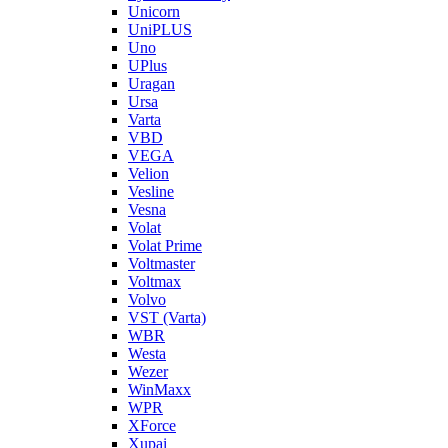
Unicorn
UniPLUS
Uno
UPlus
Uragan
Ursa
Varta
VBD
VEGA
Velion
Vesline
Vesna
Volat
Volat Prime
Voltmaster
Voltmax
Volvo
VST (Varta)
WBR
Westa
Wezer
WinMaxx
WPR
XForce
Xupai