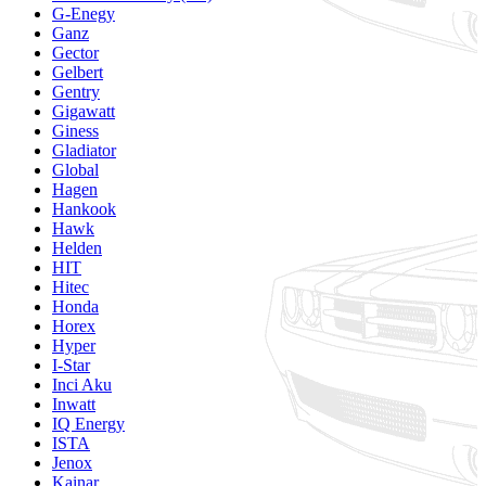
G-Enegy
Ganz
Gector
Gelbert
Gentry
Gigawatt
Giness
Gladiator
Global
Hagen
Hankook
Hawk
Helden
HIT
Hitec
Honda
Horex
Hyper
I-Star
Inci Aku
Inwatt
IQ Energy
ISTA
Jenox
Kainar