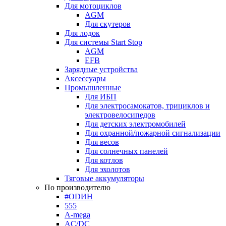
Для мотоциклов
AGM
Для скутеров
Для лодок
Для системы Start Stop
AGM
EFB
Зарядные устройства
Аксессуары
Промышленные
Для ИБП
Для электросамокатов, трициклов и
электровелосипедов
Для детских электромобилей
Для охранной/пожарной сигнализации
Для весов
Для солнечных панелей
Для котлов
Для эхолотов
Тяговые аккумуляторы
По производителю
#ODИН
555
A-mega
AC/DC