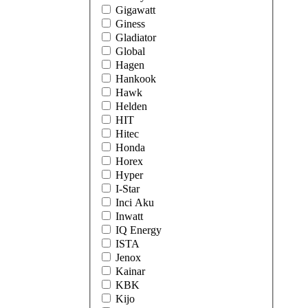
Gigawatt
Giness
Gladiator
Global
Hagen
Hankook
Hawk
Helden
HIT
Hitec
Honda
Horex
Hyper
I-Star
Inci Aku
Inwatt
IQ Energy
ISTA
Jenox
Kainar
KBK
Kijo