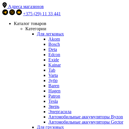
Адреса магазинов
+375 (29) 11 33 441
Каталог товаров
Категории
Для легковых
Akom
Bosch
Deta
Edcon
Exide
Kainar
Tab
Varta
Зубр
Baren
Hagen
Patron
Tesla
Зверь
Энергасила
Автомобильные аккумуляторы Byzon
Автомобильные аккумуляторы Gector
Для грузовых