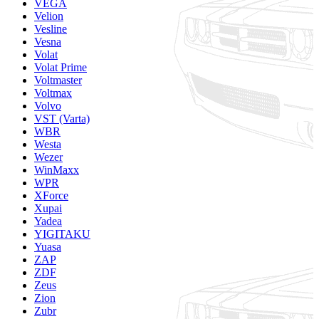
VEGA
Velion
Vesline
Vesna
Volat
Volat Prime
Voltmaster
Voltmax
Volvo
VST (Varta)
WBR
Westa
Wezer
WinMaxx
WPR
XForce
Xupai
Yadea
YIGITAKU
Yuasa
ZAP
ZDF
Zeus
Zion
Zubr