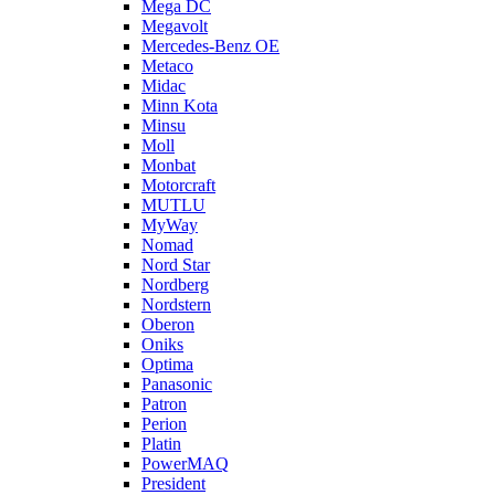
Mega DC
Megavolt
Mercedes-Benz OE
Metaco
Midac
Minn Kota
Minsu
Moll
Monbat
Motorcraft
MUTLU
MyWay
Nomad
Nord Star
Nordberg
Nordstern
Oberon
Oniks
Optima
Panasonic
Patron
Perion
Platin
PowerMAQ
President