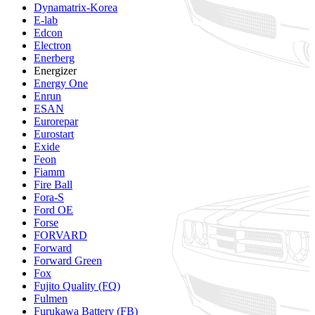
Dynamatrix-Korea
E-lab
Edcon
Electron
Enerberg
Energizer
Energy One
Enrun
ESAN
Eurorepar
Eurostart
Exide
Feon
Fiamm
Fire Ball
Fora-S
Ford OE
Forse
FORVARD
Forward
Forward Green
Fox
Fujito Quality (FQ)
Fulmen
Furukawa Battery (FB)