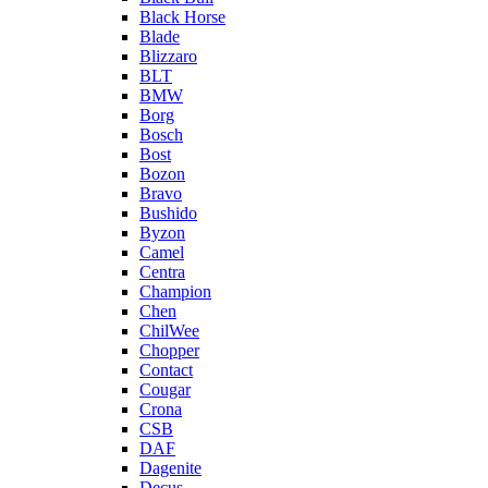
Black Horse
Blade
Blizzaro
BLT
BMW
Borg
Bosch
Bost
Bozon
Bravo
Bushido
Byzon
Camel
Centra
Champion
Chen
ChilWee
Chopper
Contact
Cougar
Crona
CSB
DAF
Dagenite
Decus