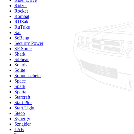
Rider Drive
Ridzel
Rocket
Rombat
RUSak
RuTrike
Saf
SeBang
Security Power
SF Sonic
Shark
Sibbear
Solaris
Solite
Sonnenschein
Space
Spark
Sparta
Starcraft
Start Plus
Start.Light
Steco
Synergy
Sznajder
TAB