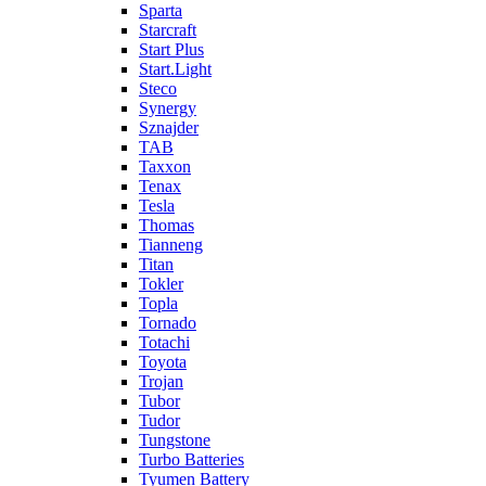
Sparta
Starcraft
Start Plus
Start.Light
Steco
Synergy
Sznajder
TAB
Taxxon
Tenax
Tesla
Thomas
Tianneng
Titan
Tokler
Topla
Tornado
Totachi
Toyota
Trojan
Tubor
Tudor
Tungstone
Turbo Batteries
Tyumen Battery