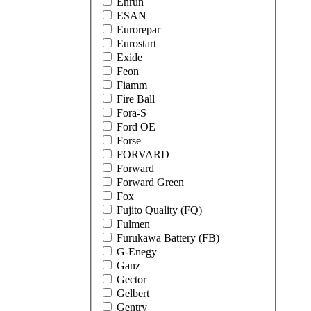
Enrun
ESAN
Eurorepar
Eurostart
Exide
Feon
Fiamm
Fire Ball
Fora-S
Ford OE
Forse
FORVARD
Forward
Forward Green
Fox
Fujito Quality (FQ)
Fulmen
Furukawa Battery (FB)
G-Enegy
Ganz
Gector
Gelbert
Gentry