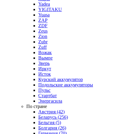
Yadea
YIGITAKU
Yuasa
ZAP
ZDF
Zeus
Zion
Zubr
Zuff
Вожак
Вымпе
Зверь
Иркут
Исток
Курский аккумулятор
Подольские аккумуляторы
Пульс
Стартбат
Энергасила
По стране
Австрия (42)
Беларусь (256)
Бельгия (5)
Болгария (26)
Германия (70)