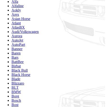
Alfa
Alfaline
Aokly
Arex
Asian Horse
Atlant
AtlasBX
Audi/Volkswagen
Aurora
AutoJet
AutoPart
Banner
Baren
Bars
BattBee
Birbat
Black Bull
Black Horse
Blade
Blizzaro
BLT
BMW
Borg
Bosch
Bost