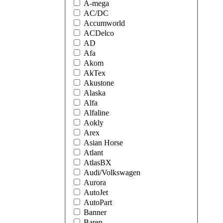
A-mega
AC/DC
Accumworld
ACDelco
AD
Afa
Akom
AkTex
Akustone
Alaska
Alfa
Alfaline
Aokly
Arex
Asian Horse
Atlant
AtlasBX
Audi/Volkswagen
Aurora
AutoJet
AutoPart
Banner
Baren