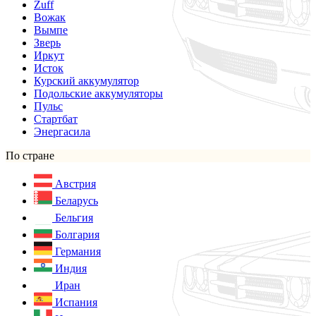
Zuff
Вожак
Вымпе
Зверь
Иркут
Исток
Курский аккумулятор
Подольские аккумуляторы
Пульс
Стартбат
Энергасила
По стране
Австрия
Беларусь
Бельгия
Болгария
Германия
Индия
Иран
Испания