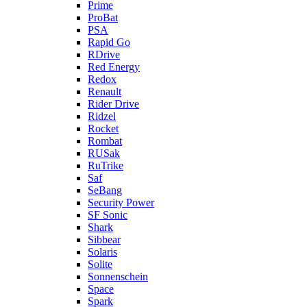
Prime
ProBat
PSA
Rapid Go
RDrive
Red Energy
Redox
Renault
Rider Drive
Ridzel
Rocket
Rombat
RUSak
RuTrike
Saf
SeBang
Security Power
SF Sonic
Shark
Sibbear
Solaris
Solite
Sonnenschein
Space
Spark