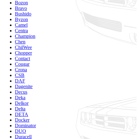
Bozon
Bravo
Bushido
Byzon
Camel
Centra
Champion
Chen
ChilWee
Chopper
Contact
Cougar
Crona
CSB
DAF
Dagenite
Decus
Deka
Delkor
Delta
DETA
Docker
Dominator
DUO
Duracell