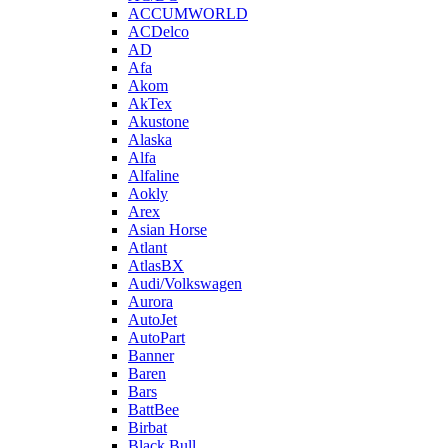
ACCUMWORLD
ACDelco
AD
Afa
Akom
AkTex
Akustone
Alaska
Alfa
Alfaline
Aokly
Arex
Asian Horse
Atlant
AtlasBX
Audi/Volkswagen
Aurora
AutoJet
AutoPart
Banner
Baren
Bars
BattBee
Birbat
Black Bull