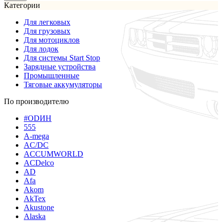
Категории
Для легковых
Для грузовых
Для мотоциклов
Для лодок
Для системы Start Stop
Зарядные устройства
Промышленные
Тяговые аккумуляторы
По производителю
#ODИН
555
A-mega
AC/DC
ACCUMWORLD
ACDelco
AD
Afa
Akom
AkTex
Akustone
Alaska