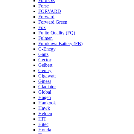
Ford OE
Forse
FORVARD
Forward
Forward Green
Fox
Fujito Quality (FQ)
Fulmen
Furukawa Battery (FB)
G-Enegy
Ganz
Gector
Gelbert
Gentry
Gigawatt
Giness
Gladiator
Global
Hagen
Hankook
Hawk
Helden
HIT
Hitec
Honda