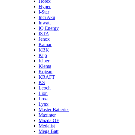
Horex
Hyper
I-Star
Inci Aku
Inwatt
IQ Energy
ISTA
Jenox
Kainar
KBK
Kijo
Kiper
Klema
Kojean
KRAFT
KS
Leoch
Lion
Loxa
Lynx
Master Batteries
Maxinter
Mazda OE
Medalist
Mega Batt