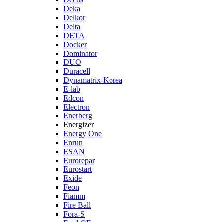
Deka
Delkor
Delta
DETA
Docker
Dominator
DUO
Duracell
Dynamatrix-Korea
E-lab
Edcon
Electron
Enerberg
Energizer
Energy One
Enrun
ESAN
Eurorepar
Eurostart
Exide
Feon
Fiamm
Fire Ball
Fora-S