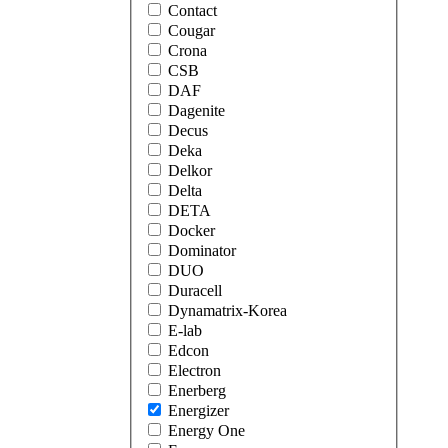
Contact
Cougar
Crona
CSB
DAF
Dagenite
Decus
Deka
Delkor
Delta
DETA
Docker
Dominator
DUO
Duracell
Dynamatrix-Korea
E-lab
Edcon
Electron
Enerberg
Energizer
Energy One