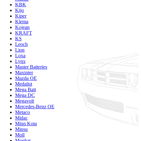
KBK
Kijo
Kiper
Klema
Kojean
KRAFT
KS
Leoch
Lion
Loxa
Lynx
Master Batteries
Maxinter
Mazda OE
Medalist
Mega Batt
Mega DC
Megavolt
Mercedes-Benz OE
Metaco
Midac
Minn Kota
Minsu
Moll
Monbat