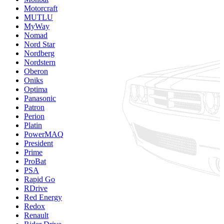
Motorcraft
MUTLU
MyWay
Nomad
Nord Star
Nordberg
Nordstern
Oberon
Oniks
Optima
Panasonic
Patron
Perion
Platin
PowerMAQ
President
Prime
ProBat
PSA
Rapid Go
RDrive
Red Energy
Redox
Renault