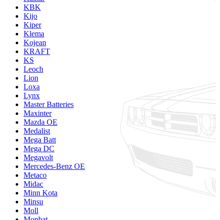
KBK
Kijo
Kiper
Klema
Kojean
KRAFT
KS
Leoch
Lion
Loxa
Lynx
Master Batteries
Maxinter
Mazda OE
Medalist
Mega Batt
Mega DC
Megavolt
Mercedes-Benz OE
Metaco
Midac
Minn Kota
Minsu
Moll
Monbat