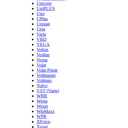
Unicorn
UniPLUS
Uno
UPlus
Uragan
Ursa
Varta
VBD
VEGA
Velion
Vesline
Vesna
Volat
Volat Prime
Voltmaster
Voltmax
Volvo
VST (Varta)
WBR
Westa
Wezer
WinMaxx
WPR
XForce
Xupai