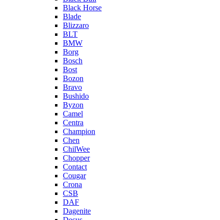
Black Horse
Blade
Blizzaro
BLT
BMW
Borg
Bosch
Bost
Bozon
Bravo
Bushido
Byzon
Camel
Centra
Champion
Chen
ChilWee
Chopper
Contact
Cougar
Crona
CSB
DAF
Dagenite
Decus