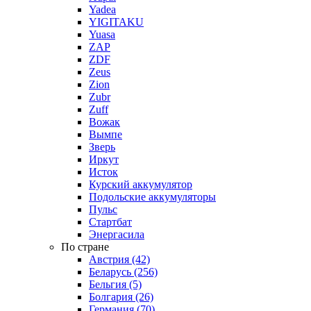
Yadea
YIGITAKU
Yuasa
ZAP
ZDF
Zeus
Zion
Zubr
Zuff
Вожак
Вымпе
Зверь
Иркут
Исток
Курский аккумулятор
Подольские аккумуляторы
Пульс
Стартбат
Энергасила
По стране
Австрия (42)
Беларусь (256)
Бельгия (5)
Болгария (26)
Германия (70)