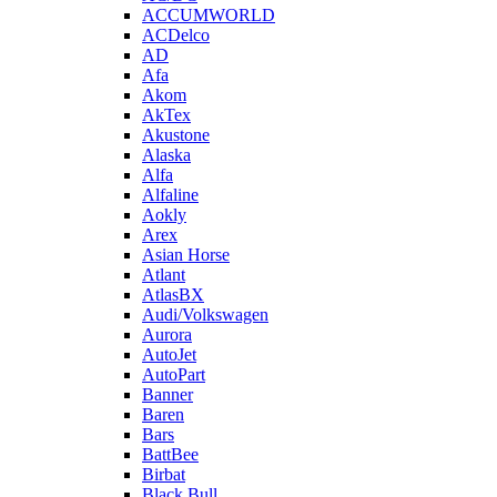
ACCUMWORLD
ACDelco
AD
Afa
Akom
AkTex
Akustone
Alaska
Alfa
Alfaline
Aokly
Arex
Asian Horse
Atlant
AtlasBX
Audi/Volkswagen
Aurora
AutoJet
AutoPart
Banner
Baren
Bars
BattBee
Birbat
Black Bull