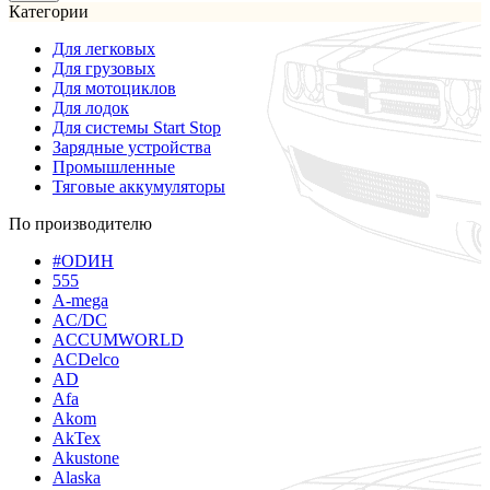
Категории
Для легковых
Для грузовых
Для мотоциклов
Для лодок
Для системы Start Stop
Зарядные устройства
Промышленные
Тяговые аккумуляторы
По производителю
#ODИН
555
A-mega
AC/DC
ACCUMWORLD
ACDelco
AD
Afa
Akom
AkTex
Akustone
Alaska