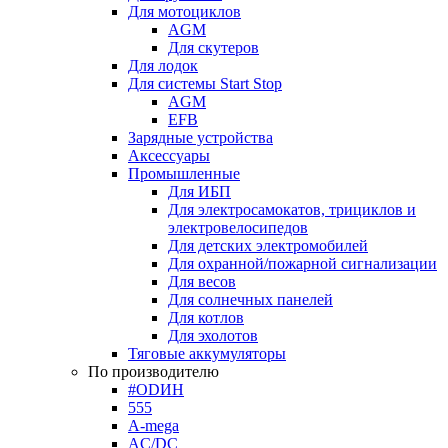
Для мотоциклов
AGM
Для скутеров
Для лодок
Для системы Start Stop
AGM
EFB
Зарядные устройства
Аксессуары
Промышленные
Для ИБП
Для электросамокатов, трициклов и
электровелосипедов
Для детских электромобилей
Для охранной/пожарной сигнализации
Для весов
Для солнечных панелей
Для котлов
Для эхолотов
Тяговые аккумуляторы
По производителю
#ODИН
555
A-mega
AC/DC