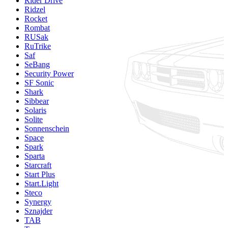
Rider Drive
Ridzel
Rocket
Rombat
RUSak
RuTrike
Saf
SeBang
Security Power
SF Sonic
Shark
Sibbear
Solaris
Solite
Sonnenschein
Space
Spark
Sparta
Starcraft
Start Plus
Start.Light
Steco
Synergy
Sznajder
TAB