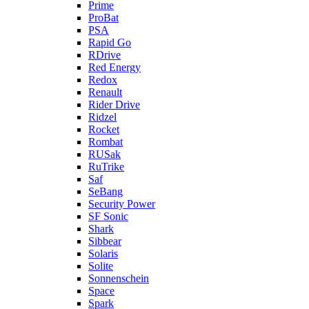
Prime
ProBat
PSA
Rapid Go
RDrive
Red Energy
Redox
Renault
Rider Drive
Ridzel
Rocket
Rombat
RUSak
RuTrike
Saf
SeBang
Security Power
SF Sonic
Shark
Sibbear
Solaris
Solite
Sonnenschein
Space
Spark