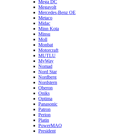
Mega DC
Megavolt
Mercedes-Benz OE
Metaco
Midac
Minn Kota
Minsu
Moll
Monbat
Motorcraft
MUTLU
MyWay
Nomad
Nord Star
Nordberg
Nordstern
Oberon
Oniks
Optima
Panasonic
Patron
Perion
Platin
PowerMAQ
President