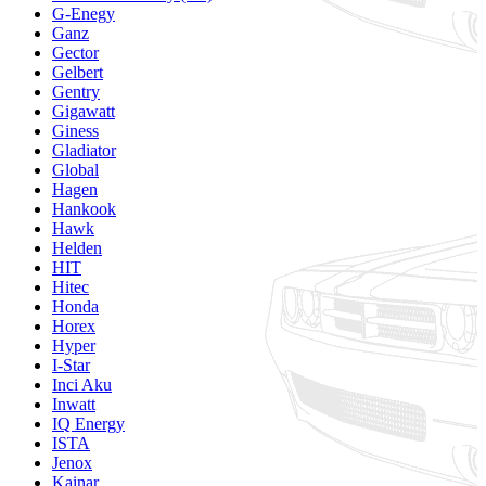
G-Enegy
Ganz
Gector
Gelbert
Gentry
Gigawatt
Giness
Gladiator
Global
Hagen
Hankook
Hawk
Helden
HIT
Hitec
Honda
Horex
Hyper
I-Star
Inci Aku
Inwatt
IQ Energy
ISTA
Jenox
Kainar