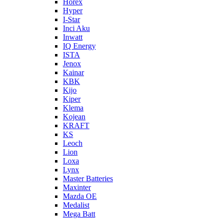
Horex
Hyper
I-Star
Inci Aku
Inwatt
IQ Energy
ISTA
Jenox
Kainar
KBK
Kijo
Kiper
Klema
Kojean
KRAFT
KS
Leoch
Lion
Loxa
Lynx
Master Batteries
Maxinter
Mazda OE
Medalist
Mega Batt