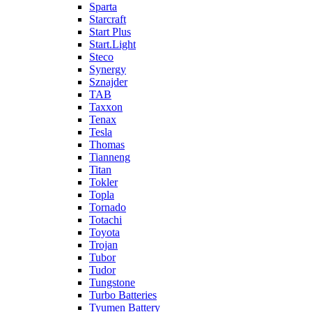
Sparta
Starcraft
Start Plus
Start.Light
Steco
Synergy
Sznajder
TAB
Taxxon
Tenax
Tesla
Thomas
Tianneng
Titan
Tokler
Topla
Tornado
Totachi
Toyota
Trojan
Tubor
Tudor
Tungstone
Turbo Batteries
Tyumen Battery