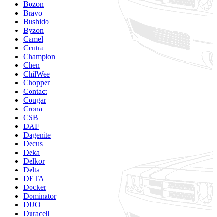
Bozon
Bravo
Bushido
Byzon
Camel
Centra
Champion
Chen
ChilWee
Chopper
Contact
Cougar
Crona
CSB
DAF
Dagenite
Decus
Deka
Delkor
Delta
DETA
Docker
Dominator
DUO
Duracell