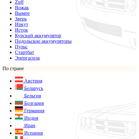
Zuff
Вожак
Вымпе
Зверь
Иркут
Исток
Курский аккумулятор
Подольские аккумуляторы
Пульс
Стартбат
Энергасила
По стране
Австрия
Беларусь
Бельгия
Болгария
Германия
Индия
Иран
Испания