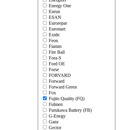
Energy One
Enrun
ESAN
Eurorepar
Eurostart
Exide
Feon
Fiamm
Fire Ball
Fora-S
Ford OE
Forse
FORVARD
Forward
Forward Green
Fox
Fujito Quality (FQ)
Fulmen
Furukawa Battery (FB)
G-Enegy
Ganz
Gector