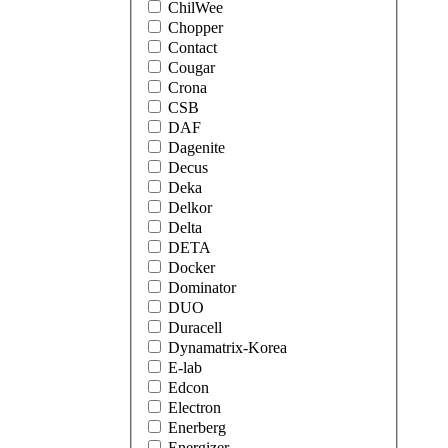
ChilWee
Chopper
Contact
Cougar
Crona
CSB
DAF
Dagenite
Decus
Deka
Delkor
Delta
DETA
Docker
Dominator
DUO
Duracell
Dynamatrix-Korea
E-lab
Edcon
Electron
Enerberg
Energizer