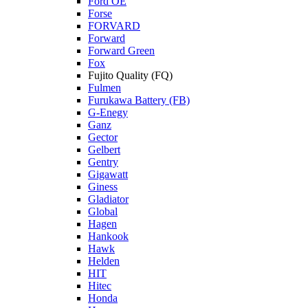
Ford OE
Forse
FORVARD
Forward
Forward Green
Fox
Fujito Quality (FQ)
Fulmen
Furukawa Battery (FB)
G-Enegy
Ganz
Gector
Gelbert
Gentry
Gigawatt
Giness
Gladiator
Global
Hagen
Hankook
Hawk
Helden
HIT
Hitec
Honda