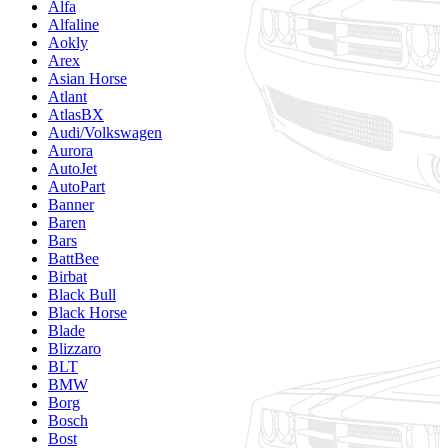
Alfa
Alfaline
Aokly
Arex
Asian Horse
Atlant
AtlasBX
Audi/Volkswagen
Aurora
AutoJet
AutoPart
Banner
Baren
Bars
BattBee
Birbat
Black Bull
Black Horse
Blade
Blizzaro
BLT
BMW
Borg
Bosch
Bost