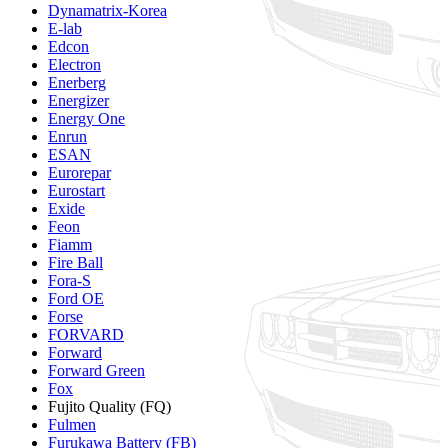
Dynamatrix-Korea
E-lab
Edcon
Electron
Enerberg
Energizer
Energy One
Enrun
ESAN
Eurorepar
Eurostart
Exide
Feon
Fiamm
Fire Ball
Fora-S
Ford OE
Forse
FORVARD
Forward
Forward Green
Fox
Fujito Quality (FQ)
Fulmen
Furukawa Battery (FB)