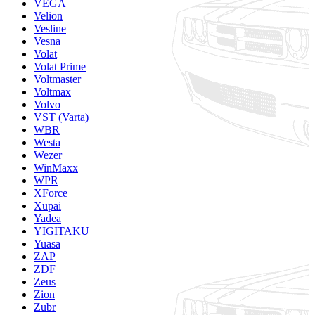
VEGA
Velion
Vesline
Vesna
Volat
Volat Prime
Voltmaster
Voltmax
Volvo
VST (Varta)
WBR
Westa
Wezer
WinMaxx
WPR
XForce
Xupai
Yadea
YIGITAKU
Yuasa
ZAP
ZDF
Zeus
Zion
Zubr