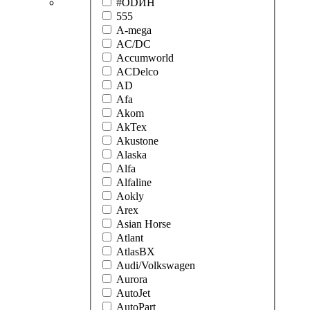
#ODИН
555
A-mega
AC/DC
Accumworld
ACDelco
AD
Afa
Akom
AkTex
Akustone
Alaska
Alfa
Alfaline
Aokly
Arex
Asian Horse
Atlant
AtlasBX
Audi/Volkswagen
Aurora
AutoJet
AutoPart