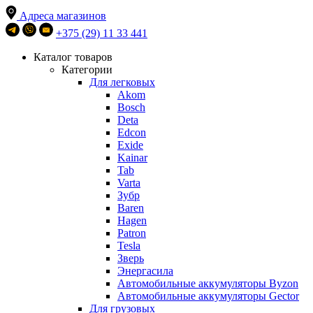
Адреса магазинов
+375 (29) 11 33 441
Каталог товаров
Категории
Для легковых
Akom
Bosch
Deta
Edcon
Exide
Kainar
Tab
Varta
Зубр
Baren
Hagen
Patron
Tesla
Зверь
Энергасила
Автомобильные аккумуляторы Byzon
Автомобильные аккумуляторы Gector
Для грузовых