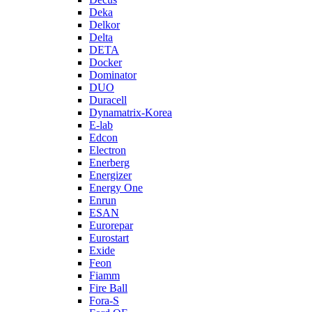
Deka
Delkor
Delta
DETA
Docker
Dominator
DUO
Duracell
Dynamatrix-Korea
E-lab
Edcon
Electron
Enerberg
Energizer
Energy One
Enrun
ESAN
Eurorepar
Eurostart
Exide
Feon
Fiamm
Fire Ball
Fora-S