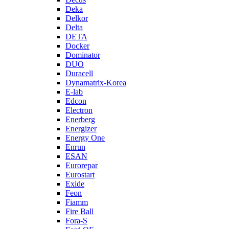
Deka
Delkor
Delta
DETA
Docker
Dominator
DUO
Duracell
Dynamatrix-Korea
E-lab
Edcon
Electron
Enerberg
Energizer
Energy One
Enrun
ESAN
Eurorepar
Eurostart
Exide
Feon
Fiamm
Fire Ball
Fora-S