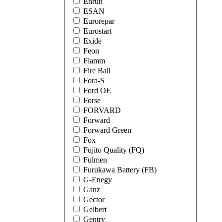
Enrun
ESAN
Eurorepar
Eurostart
Exide
Feon
Fiamm
Fire Ball
Fora-S
Ford OE
Forse
FORVARD
Forward
Forward Green
Fox
Fujito Quality (FQ)
Fulmen
Furukawa Battery (FB)
G-Enegy
Ganz
Gector
Gelbert
Gentry