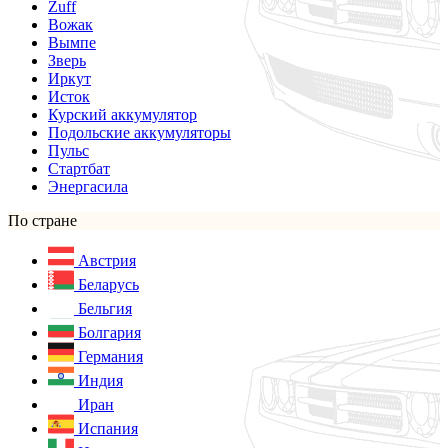
Zuff
Вожак
Вымпе
Зверь
Иркут
Исток
Курский аккумулятор
Подольские аккумуляторы
Пульс
Стартбат
Энергасила
По стране
Австрия
Беларусь
Бельгия
Болгария
Германия
Индия
Иран
Испания