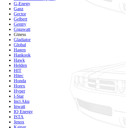
G-Enegy
Ganz
Gector
Gelbert
Gentry
Gigawatt
Giness
Gladiator
Global
Hagen
Hankook
Hawk
Helden
HIT
Hitec
Honda
Horex
Hyper
I-Star
Inci Aku
Inwatt
IQ Energy
ISTA
Jenox
Kainar