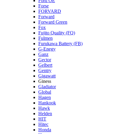
Ford OE
Forse
FORVARD
Forward
Forward Green
Fox
Fujito Quality (FQ)
Fulmen
Furukawa Battery (FB)
G-Enegy
Ganz
Gector
Gelbert
Gentry
Gigawatt
Giness
Gladiator
Global
Hagen
Hankook
Hawk
Helden
HIT
Hitec
Honda