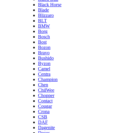
Black Horse
Blade
Blizzaro
BLT
BMW
Borg
Bosch
Bost
Bozon
Bravo
Bushido
Byzon
Camel
Centra
Champion
Chen
ChilWee
Chopper
Contact
Cougar
Crona
CSB
DAF
Dagenite
Decus