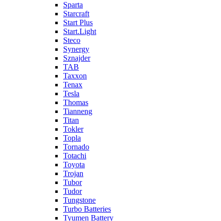
Sparta
Starcraft
Start Plus
Start.Light
Steco
Synergy
Sznajder
TAB
Taxxon
Tenax
Tesla
Thomas
Tianneng
Titan
Tokler
Topla
Tornado
Totachi
Toyota
Trojan
Tubor
Tudor
Tungstone
Turbo Batteries
Tyumen Battery