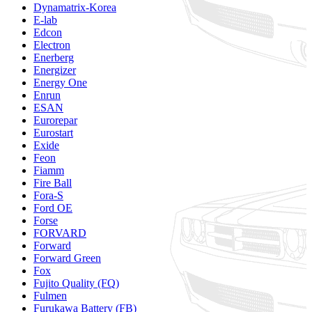
Dynamatrix-Korea
E-lab
Edcon
Electron
Enerberg
Energizer
Energy One
Enrun
ESAN
Eurorepar
Eurostart
Exide
Feon
Fiamm
Fire Ball
Fora-S
Ford OE
Forse
FORVARD
Forward
Forward Green
Fox
Fujito Quality (FQ)
Fulmen
Furukawa Battery (FB)