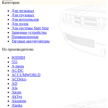
Категории
Для легковых
Для грузовых
Для мотоциклов
Для лодок
Для системы Start Stop
Зарядные устройства
Промышленные
Тяговые аккумуляторы
По производителю
#ODИН
555
A-mega
AC/DC
ACCUMWORLD
ACDelco
AD
Afa
Akom
AkTex
Akustone
Alaska