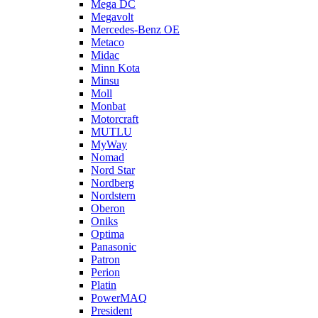
Mega DC
Megavolt
Mercedes-Benz OE
Metaco
Midac
Minn Kota
Minsu
Moll
Monbat
Motorcraft
MUTLU
MyWay
Nomad
Nord Star
Nordberg
Nordstern
Oberon
Oniks
Optima
Panasonic
Patron
Perion
Platin
PowerMAQ
President