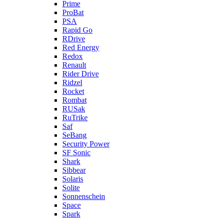
Prime
ProBat
PSA
Rapid Go
RDrive
Red Energy
Redox
Renault
Rider Drive
Ridzel
Rocket
Rombat
RUSak
RuTrike
Saf
SeBang
Security Power
SF Sonic
Shark
Sibbear
Solaris
Solite
Sonnenschein
Space
Spark