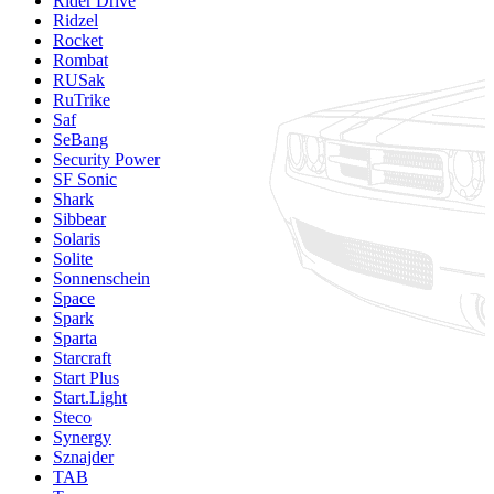
Rider Drive
Ridzel
Rocket
Rombat
RUSak
RuTrike
Saf
SeBang
Security Power
SF Sonic
Shark
Sibbear
Solaris
Solite
Sonnenschein
Space
Spark
Sparta
Starcraft
Start Plus
Start.Light
Steco
Synergy
Sznajder
TAB