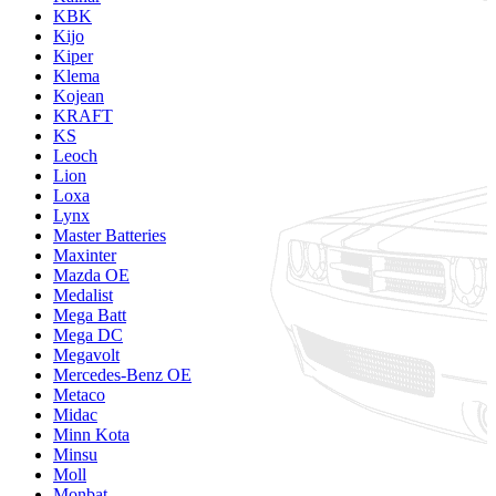
KBK
Kijo
Kiper
Klema
Kojean
KRAFT
KS
Leoch
Lion
Loxa
Lynx
Master Batteries
Maxinter
Mazda OE
Medalist
Mega Batt
Mega DC
Megavolt
Mercedes-Benz OE
Metaco
Midac
Minn Kota
Minsu
Moll
Monbat