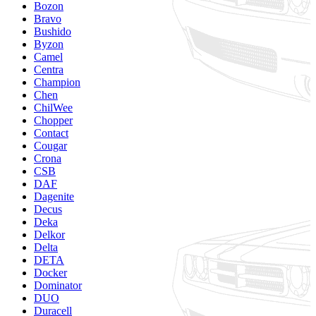
Bozon
Bravo
Bushido
Byzon
Camel
Centra
Champion
Chen
ChilWee
Chopper
Contact
Cougar
Crona
CSB
DAF
Dagenite
Decus
Deka
Delkor
Delta
DETA
Docker
Dominator
DUO
Duracell