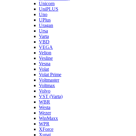
Unicorn
UniPLUS
Uno
UPlus
Uragan
Ursa
Varta
VBD
VEGA
Velion
Vesline
Vesna
Volat
Volat Prime
Voltmaster
Voltmax
Volvo
VST (Varta)
WBR
Westa
Wezer
WinMaxx
WPR
XForce
Xupai