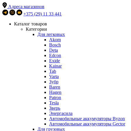
Адреса магазинов
+375 (29) 11 33 441
Каталог товаров
Категории
Для легковых
Akom
Bosch
Deta
Edcon
Exide
Kainar
Tab
Varta
Зубр
Baren
Hagen
Patron
Tesla
Зверь
Энергасила
Автомобильные аккумуляторы Byzon
Автомобильные аккумуляторы Gector
Для грузовых