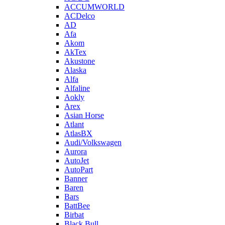
ACCUMWORLD
ACDelco
AD
Afa
Akom
AkTex
Akustone
Alaska
Alfa
Alfaline
Aokly
Arex
Asian Horse
Atlant
AtlasBX
Audi/Volkswagen
Aurora
AutoJet
AutoPart
Banner
Baren
Bars
BattBee
Birbat
Black Bull