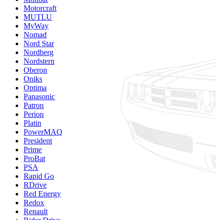
Motorcraft
MUTLU
MyWay
Nomad
Nord Star
Nordberg
Nordstern
Oberon
Oniks
Optima
Panasonic
Patron
Perion
Platin
PowerMAQ
President
Prime
ProBat
PSA
Rapid Go
RDrive
Red Energy
Redox
Renault