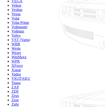
VEGA
Velion
Vesline
Vesna
Volat
Volat Prime
Voltmaster
Voltmax
Volvo
VST (Varta)
WBR
Westa
Wezer
WinMaxx
WPR
XForce
Xupai
Yadea
YIGITAKU
Yuasa
ZAP
ZDF
Zeus
Zion
Zubr