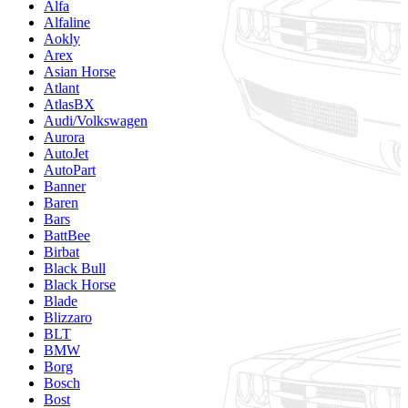
Alfa
Alfaline
Aokly
Arex
Asian Horse
Atlant
AtlasBX
Audi/Volkswagen
Aurora
AutoJet
AutoPart
Banner
Baren
Bars
BattBee
Birbat
Black Bull
Black Horse
Blade
Blizzaro
BLT
BMW
Borg
Bosch
Bost