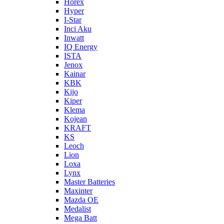
Horex
Hyper
I-Star
Inci Aku
Inwatt
IQ Energy
ISTA
Jenox
Kainar
KBK
Kijo
Kiper
Klema
Kojean
KRAFT
KS
Leoch
Lion
Loxa
Lynx
Master Batteries
Maxinter
Mazda OE
Medalist
Mega Batt