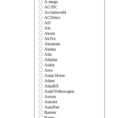
A-mega
AC/DC
Accumworld
ACDelco
AD
Afa
Akom
AkTex
Akustone
Alaska
Alfa
Alfaline
Aokly
Arex
Asian Horse
Atlant
AtlasBX
Audi/Volkswagen
Aurora
AutoJet
AutoPart
Banner
Baren