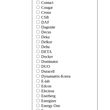
Contact
Cougar
Crona
CSB
DAF
Dagenite
Decus
Deka
Delkor
Delta
DETA
Docker
Dominator
DUO
Duracell
Dynamatrix-Korea
E-lab
Edcon
Electron
Enerberg
Energizer
Energy One