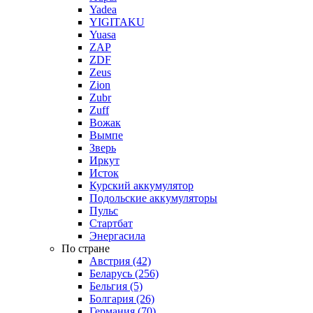
Yadea
YIGITAKU
Yuasa
ZAP
ZDF
Zeus
Zion
Zubr
Zuff
Вожак
Вымпе
Зверь
Иркут
Исток
Курский аккумулятор
Подольские аккумуляторы
Пульс
Стартбат
Энергасила
По стране
Австрия (42)
Беларусь (256)
Бельгия (5)
Болгария (26)
Германия (70)