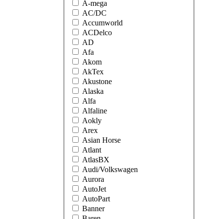
A-mega
AC/DC
Accumworld
ACDelco
AD
Afa
Akom
AkTex
Akustone
Alaska
Alfa
Alfaline
Aokly
Arex
Asian Horse
Atlant
AtlasBX
Audi/Volkswagen
Aurora
AutoJet
AutoPart
Banner
Baren