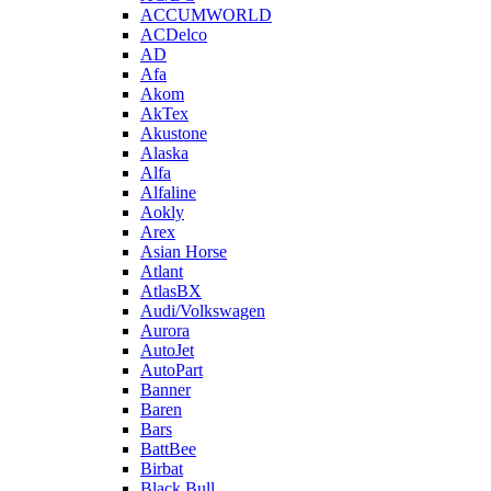
ACCUMWORLD
ACDelco
AD
Afa
Akom
AkTex
Akustone
Alaska
Alfa
Alfaline
Aokly
Arex
Asian Horse
Atlant
AtlasBX
Audi/Volkswagen
Aurora
AutoJet
AutoPart
Banner
Baren
Bars
BattBee
Birbat
Black Bull