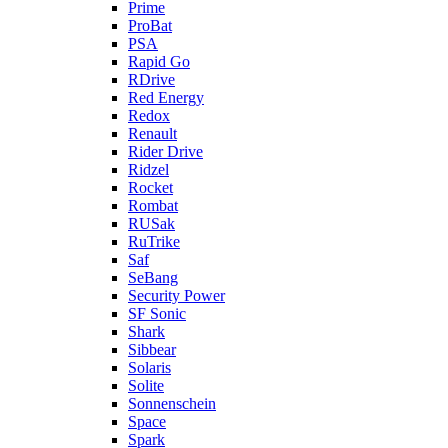
Prime
ProBat
PSA
Rapid Go
RDrive
Red Energy
Redox
Renault
Rider Drive
Ridzel
Rocket
Rombat
RUSak
RuTrike
Saf
SeBang
Security Power
SF Sonic
Shark
Sibbear
Solaris
Solite
Sonnenschein
Space
Spark