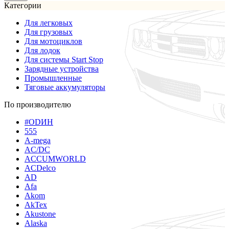
Категории
Для легковых
Для грузовых
Для мотоциклов
Для лодок
Для системы Start Stop
Зарядные устройства
Промышленные
Тяговые аккумуляторы
По производителю
#ODИН
555
A-mega
AC/DC
ACCUMWORLD
ACDelco
AD
Afa
Akom
AkTex
Akustone
Alaska