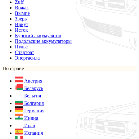
Zuff
Вожак
Вымпе
Зверь
Иркут
Исток
Курский аккумулятор
Подольские аккумуляторы
Пульс
Стартбат
Энергасила
По стране
Австрия
Беларусь
Бельгия
Болгария
Германия
Индия
Иран
Испания