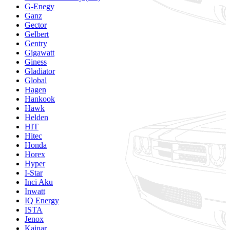
G-Enegy
Ganz
Gector
Gelbert
Gentry
Gigawatt
Giness
Gladiator
Global
Hagen
Hankook
Hawk
Helden
HIT
Hitec
Honda
Horex
Hyper
I-Star
Inci Aku
Inwatt
IQ Energy
ISTA
Jenox
Kainar