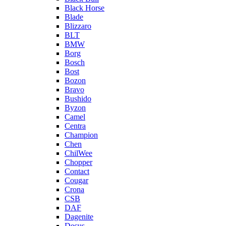
Black Horse
Blade
Blizzaro
BLT
BMW
Borg
Bosch
Bost
Bozon
Bravo
Bushido
Byzon
Camel
Centra
Champion
Chen
ChilWee
Chopper
Contact
Cougar
Crona
CSB
DAF
Dagenite
Decus