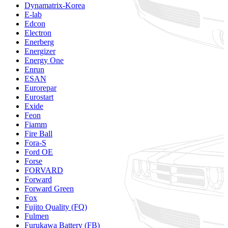
Dynamatrix-Korea
E-lab
Edcon
Electron
Enerberg
Energizer
Energy One
Enrun
ESAN
Eurorepar
Eurostart
Exide
Feon
Fiamm
Fire Ball
Fora-S
Ford OE
Forse
FORVARD
Forward
Forward Green
Fox
Fujito Quality (FQ)
Fulmen
Furukawa Battery (FB)