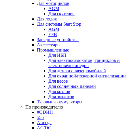
Для мотоциклов
AGM
Для скутеров
Для лодок
Для системы Start Stop
AGM
EFB
Зарядные устройства
Аксессуары
Промышленные
Для ИБП
Для электросамокатов, трициклов и
электровелосипедов
Для детских электромобилей
Для охранной/пожарной сигнализации
Для весов
Для солнечных панелей
Для котлов
Для эхолотов
Тяговые аккумуляторы
По производителю
#ODИН
555
A-mega
AC/DC