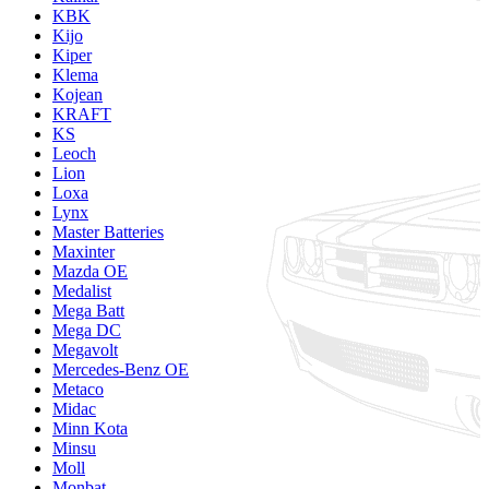
KBK
Kijo
Kiper
Klema
Kojean
KRAFT
KS
Leoch
Lion
Loxa
Lynx
Master Batteries
Maxinter
Mazda OE
Medalist
Mega Batt
Mega DC
Megavolt
Mercedes-Benz OE
Metaco
Midac
Minn Kota
Minsu
Moll
Monbat