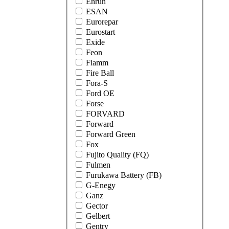
Enrun
ESAN
Eurorepar
Eurostart
Exide
Feon
Fiamm
Fire Ball
Fora-S
Ford OE
Forse
FORVARD
Forward
Forward Green
Fox
Fujito Quality (FQ)
Fulmen
Furukawa Battery (FB)
G-Enegy
Ganz
Gector
Gelbert
Gentry