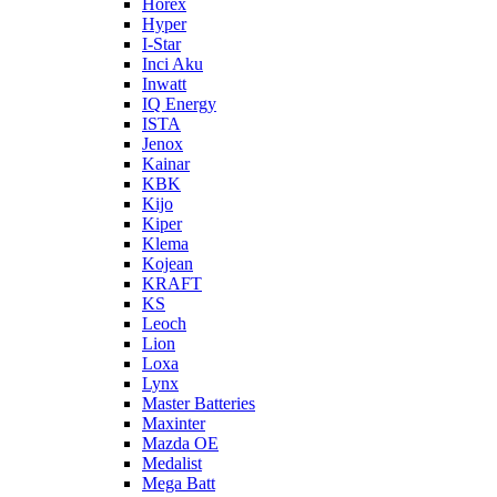
Horex
Hyper
I-Star
Inci Aku
Inwatt
IQ Energy
ISTA
Jenox
Kainar
KBK
Kijo
Kiper
Klema
Kojean
KRAFT
KS
Leoch
Lion
Loxa
Lynx
Master Batteries
Maxinter
Mazda OE
Medalist
Mega Batt