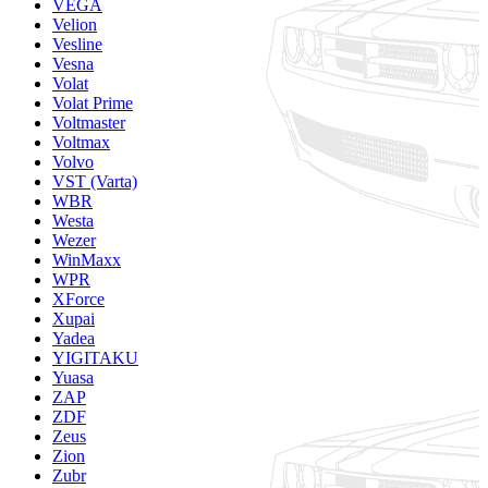
VEGA
Velion
Vesline
Vesna
Volat
Volat Prime
Voltmaster
Voltmax
Volvo
VST (Varta)
WBR
Westa
Wezer
WinMaxx
WPR
XForce
Xupai
Yadea
YIGITAKU
Yuasa
ZAP
ZDF
Zeus
Zion
Zubr