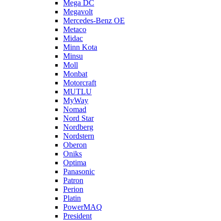
Mega DC
Megavolt
Mercedes-Benz OE
Metaco
Midac
Minn Kota
Minsu
Moll
Monbat
Motorcraft
MUTLU
MyWay
Nomad
Nord Star
Nordberg
Nordstern
Oberon
Oniks
Optima
Panasonic
Patron
Perion
Platin
PowerMAQ
President