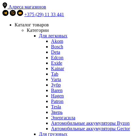
Адреса магазинов
+375 (29) 11 33 441
Каталог товаров
Категории
Для легковых
Akom
Bosch
Deta
Edcon
Exide
Kainar
Tab
Varta
Зубр
Baren
Hagen
Patron
Tesla
Зверь
Энергасила
Автомобильные аккумуляторы Byzon
Автомобильные аккумуляторы Gector
Для грузовых