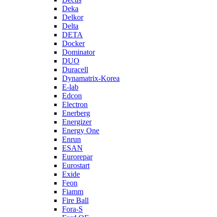
Deka
Delkor
Delta
DETA
Docker
Dominator
DUO
Duracell
Dynamatrix-Korea
E-lab
Edcon
Electron
Enerberg
Energizer
Energy One
Enrun
ESAN
Eurorepar
Eurostart
Exide
Feon
Fiamm
Fire Ball
Fora-S