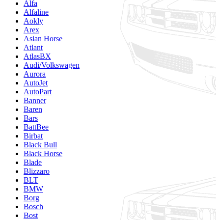
Alfa
Alfaline
Aokly
Arex
Asian Horse
Atlant
AtlasBX
Audi/Volkswagen
Aurora
AutoJet
AutoPart
Banner
Baren
Bars
BattBee
Birbat
Black Bull
Black Horse
Blade
Blizzaro
BLT
BMW
Borg
Bosch
Bost