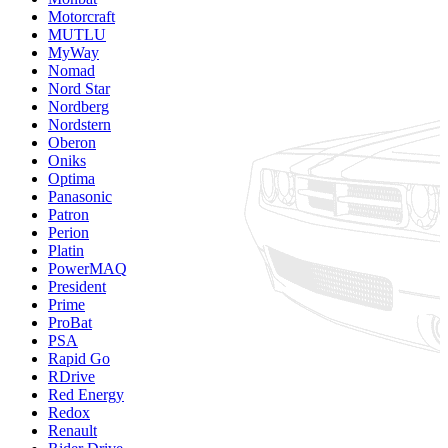
Motorcraft
MUTLU
MyWay
Nomad
Nord Star
Nordberg
Nordstern
Oberon
Oniks
Optima
Panasonic
Patron
Perion
Platin
PowerMAQ
President
Prime
ProBat
PSA
Rapid Go
RDrive
Red Energy
Redox
Renault