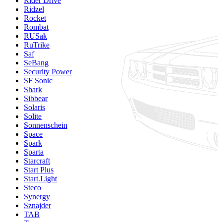
Rider Drive
Ridzel
Rocket
Rombat
RUSak
RuTrike
Saf
SeBang
Security Power
SF Sonic
Shark
Sibbear
Solaris
Solite
Sonnenschein
Space
Spark
Sparta
Starcraft
Start Plus
Start.Light
Steco
Synergy
Sznajder
TAB