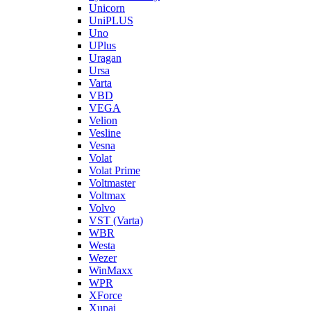
Unicorn
UniPLUS
Uno
UPlus
Uragan
Ursa
Varta
VBD
VEGA
Velion
Vesline
Vesna
Volat
Volat Prime
Voltmaster
Voltmax
Volvo
VST (Varta)
WBR
Westa
Wezer
WinMaxx
WPR
XForce
Xupai