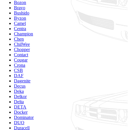
Bozon
Bravo
Bushido
Byzon
Camel
Centra
Champion
Chen
ChilWee
Chopper
Contact
Cougar
Crona
CSB
DAF
Dagenite
Decus
Deka
Delkor
Delta
DETA
Docker
Dominator
DUO
Duracell