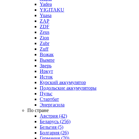
Yadea
YIGITAKU
Yuasa
ZAP
ZDF
Zeus
Zion
Zubr
Zuff
Вожак
Вымпе
Зверь
Иркут
Исток
Курский аккумулятор
Подольские аккумуляторы
Пульс
Стартбат
Энергасила
По стране
Австрия (42)
Беларусь (256)
Бельгия (5)
Болгария (26)
Германия (70)