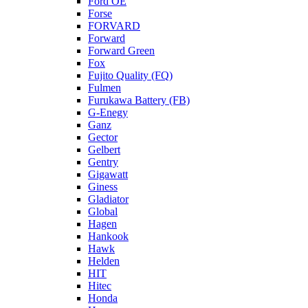
Ford OE
Forse
FORVARD
Forward
Forward Green
Fox
Fujito Quality (FQ)
Fulmen
Furukawa Battery (FB)
G-Enegy
Ganz
Gector
Gelbert
Gentry
Gigawatt
Giness
Gladiator
Global
Hagen
Hankook
Hawk
Helden
HIT
Hitec
Honda