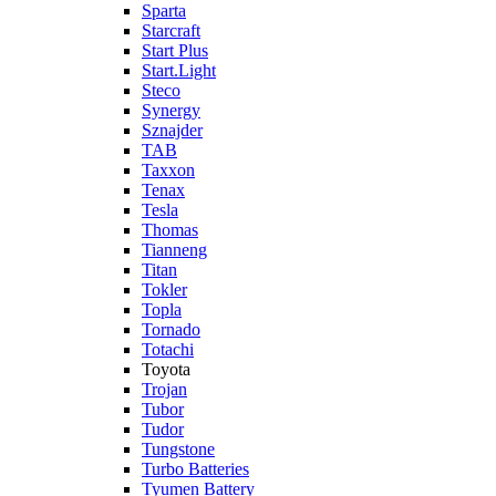
Sparta
Starcraft
Start Plus
Start.Light
Steco
Synergy
Sznajder
TAB
Taxxon
Tenax
Tesla
Thomas
Tianneng
Titan
Tokler
Topla
Tornado
Totachi
Toyota
Trojan
Tubor
Tudor
Tungstone
Turbo Batteries
Tyumen Battery