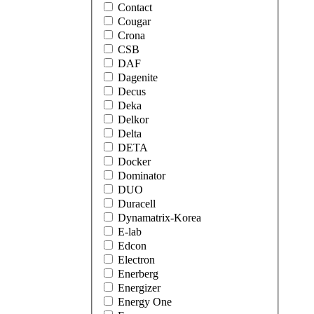
Contact
Cougar
Crona
CSB
DAF
Dagenite
Decus
Deka
Delkor
Delta
DETA
Docker
Dominator
DUO
Duracell
Dynamatrix-Korea
E-lab
Edcon
Electron
Enerberg
Energizer
Energy One