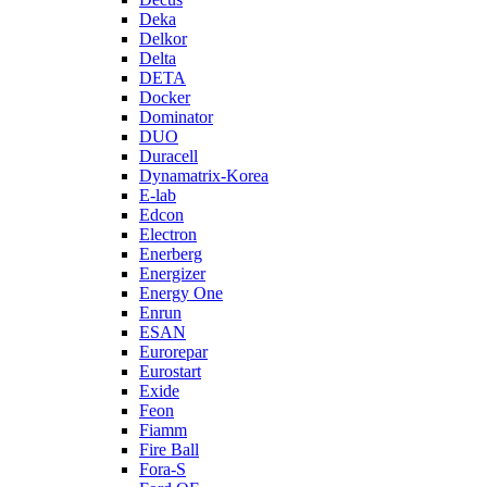
Deka
Delkor
Delta
DETA
Docker
Dominator
DUO
Duracell
Dynamatrix-Korea
E-lab
Edcon
Electron
Enerberg
Energizer
Energy One
Enrun
ESAN
Eurorepar
Eurostart
Exide
Feon
Fiamm
Fire Ball
Fora-S