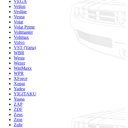
VEGA
Velion
Vesline
Vesna
Volat
Volat Prime
Voltmaster
Voltmax
Volvo
VST (Varta)
WBR
Westa
Wezer
WinMaxx
WPR
XForce
Xupai
Yadea
YIGITAKU
Yuasa
ZAP
ZDF
Zeus
Zion
Zubr