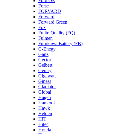
Ford OE
Forse
FORVARD
Forward
Forward Green
Fox
Fujito Quality (FQ)
Fulmen
Furukawa Battery (FB)
G-Enegy
Ganz
Gector
Gelbert
Gentry
Gigawatt
Giness
Gladiator
Global
Hagen
Hankook
Hawk
Helden
HIT
Hitec
Honda