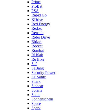
Prime
ProBat
PSA
Rapid Go
RDrive
Red Energy
Redox
Renault
Rider Drive
Ridzel
Rocket
Rombat
RUSak
RuTrike
Saf
SeBang
Security Power
SF Sonic
Shark
Sibbear
Solaris
Solite
Sonnenschein
Space
Spark