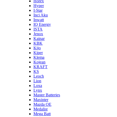
Horex
Hyper
I-Star
Inci Aku
Inwatt
IQ Energy
ISTA
Jenox
Kainar
KBK
Kijo
Kiper
Klema
Kojean
KRAFT
KS
Leoch
Lion
Loxa
Lynx
Master Batteries
Maxinter
Mazda OE
Medalist
Mega Batt