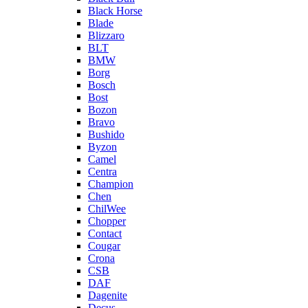
Black Horse
Blade
Blizzaro
BLT
BMW
Borg
Bosch
Bost
Bozon
Bravo
Bushido
Byzon
Camel
Centra
Champion
Chen
ChilWee
Chopper
Contact
Cougar
Crona
CSB
DAF
Dagenite
Decus