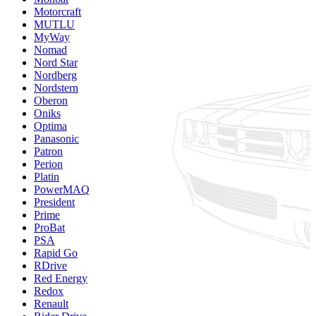
Motorcraft
MUTLU
MyWay
Nomad
Nord Star
Nordberg
Nordstern
Oberon
Oniks
Optima
Panasonic
Patron
Perion
Platin
PowerMAQ
President
Prime
ProBat
PSA
Rapid Go
RDrive
Red Energy
Redox
Renault