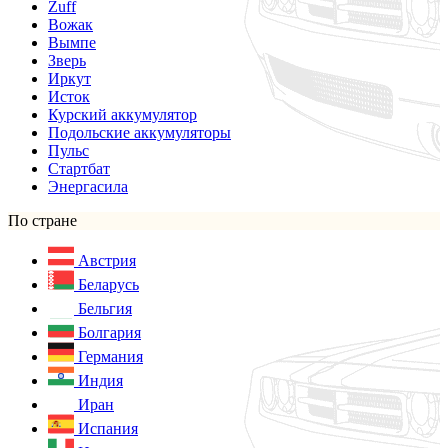
Zuff
Вожак
Вымпе
Зверь
Иркут
Исток
Курский аккумулятор
Подольские аккумуляторы
Пульс
Стартбат
Энергасила
По стране
Австрия
Беларусь
Бельгия
Болгария
Германия
Индия
Иран
Испания