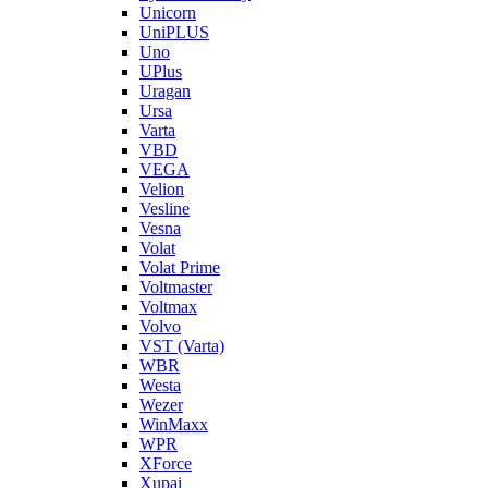
Unicorn
UniPLUS
Uno
UPlus
Uragan
Ursa
Varta
VBD
VEGA
Velion
Vesline
Vesna
Volat
Volat Prime
Voltmaster
Voltmax
Volvo
VST (Varta)
WBR
Westa
Wezer
WinMaxx
WPR
XForce
Xupai