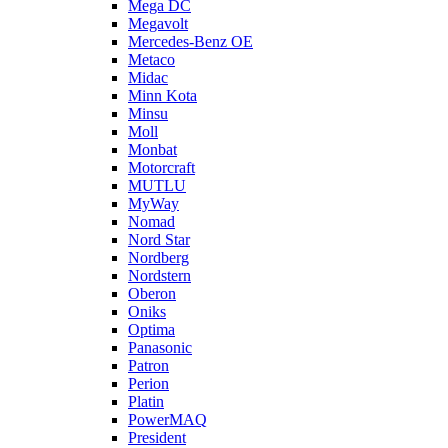
Mega DC
Megavolt
Mercedes-Benz OE
Metaco
Midac
Minn Kota
Minsu
Moll
Monbat
Motorcraft
MUTLU
MyWay
Nomad
Nord Star
Nordberg
Nordstern
Oberon
Oniks
Optima
Panasonic
Patron
Perion
Platin
PowerMAQ
President