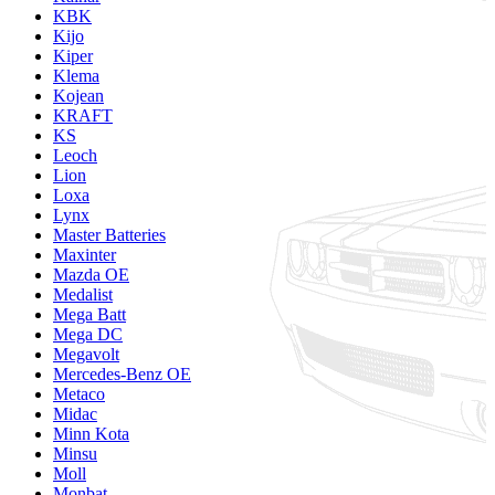
KBK
Kijo
Kiper
Klema
Kojean
KRAFT
KS
Leoch
Lion
Loxa
Lynx
Master Batteries
Maxinter
Mazda OE
Medalist
Mega Batt
Mega DC
Megavolt
Mercedes-Benz OE
Metaco
Midac
Minn Kota
Minsu
Moll
Monbat