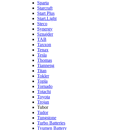
Sparta
Starcraft
Start Plus
Start.Light
Steco
Synergy
Sznajder
TAB
Taxxon
Tenax
Tesla
Thomas
Tianneng
Titan
Tokler
Topla
Tornado
Totachi
Toyota
Trojan
Tubor
Tudor
Tungstone
Turbo Batteries
Tyumen Battery