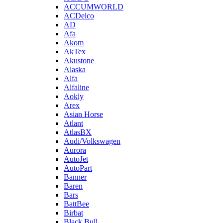
ACCUMWORLD
ACDelco
AD
Afa
Akom
AkTex
Akustone
Alaska
Alfa
Alfaline
Aokly
Arex
Asian Horse
Atlant
AtlasBX
Audi/Volkswagen
Aurora
AutoJet
AutoPart
Banner
Baren
Bars
BattBee
Birbat
Black Bull