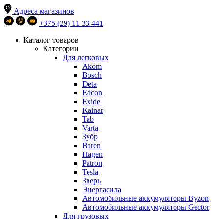
Адреса магазинов
+375 (29) 11 33 441
Каталог товаров
Категории
Для легковых
Akom
Bosch
Deta
Edcon
Exide
Kainar
Tab
Varta
Зубр
Baren
Hagen
Patron
Tesla
Зверь
Энергасила
Автомобильные аккумуляторы Byzon
Автомобильные аккумуляторы Gector
Для грузовых