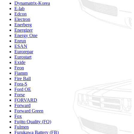
Dynamatrix-Korea
E-lab
Edcon
Electron
Enerberg
Energizer
Energy One
Enrun
ESAN
Eurorepar
Eurostart
Exide
Feon
Fiamm
Fire Ball
Fora-S
Ford OE
Forse
FORVARD
Forward
Forward Green
Fox
Fujito Quality (FQ)
Fulmen
Furukawa Battery (FB)