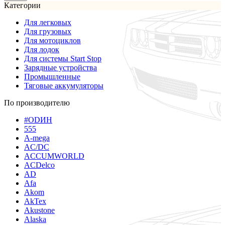
Категории
Для легковых
Для грузовых
Для мотоциклов
Для лодок
Для системы Start Stop
Зарядные устройства
Промышленные
Тяговые аккумуляторы
По производителю
#ODИН
555
A-mega
AC/DC
ACCUMWORLD
ACDelco
AD
Afa
Akom
AkTex
Akustone
Alaska