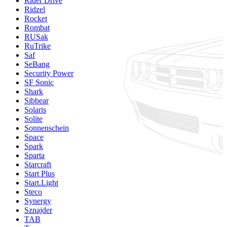
Rider Drive
Ridzel
Rocket
Rombat
RUSak
RuTrike
Saf
SeBang
Security Power
SF Sonic
Shark
Sibbear
Solaris
Solite
Sonnenschein
Space
Spark
Sparta
Starcraft
Start Plus
Start.Light
Steco
Synergy
Sznajder
TAB