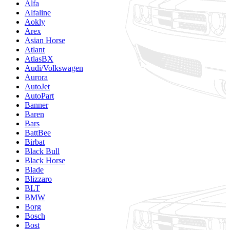
Alfa
Alfaline
Aokly
Arex
Asian Horse
Atlant
AtlasBX
Audi/Volkswagen
Aurora
AutoJet
AutoPart
Banner
Baren
Bars
BattBee
Birbat
Black Bull
Black Horse
Blade
Blizzaro
BLT
BMW
Borg
Bosch
Bost