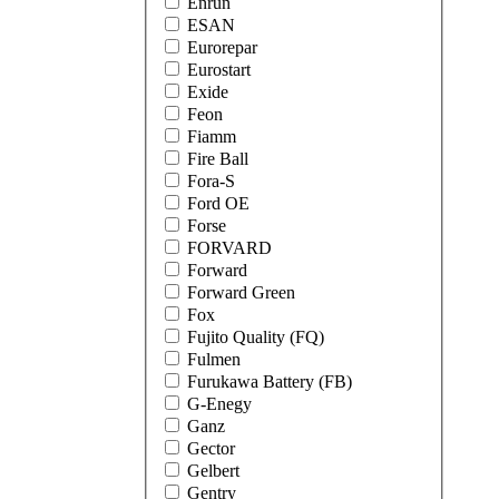
Enrun
ESAN
Eurorepar
Eurostart
Exide
Feon
Fiamm
Fire Ball
Fora-S
Ford OE
Forse
FORVARD
Forward
Forward Green
Fox
Fujito Quality (FQ)
Fulmen
Furukawa Battery (FB)
G-Enegy
Ganz
Gector
Gelbert
Gentry