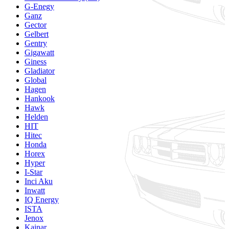
G-Enegy
Ganz
Gector
Gelbert
Gentry
Gigawatt
Giness
Gladiator
Global
Hagen
Hankook
Hawk
Helden
HIT
Hitec
Honda
Horex
Hyper
I-Star
Inci Aku
Inwatt
IQ Energy
ISTA
Jenox
Kainar