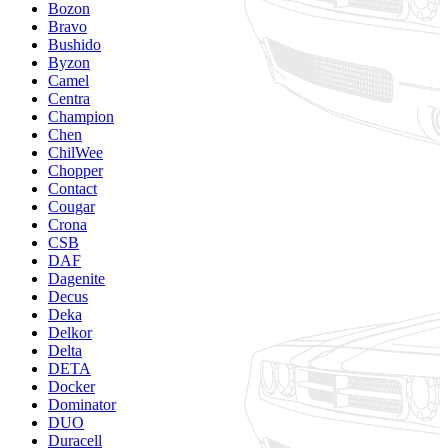
Bozon
Bravo
Bushido
Byzon
Camel
Centra
Champion
Chen
ChilWee
Chopper
Contact
Cougar
Crona
CSB
DAF
Dagenite
Decus
Deka
Delkor
Delta
DETA
Docker
Dominator
DUO
Duracell