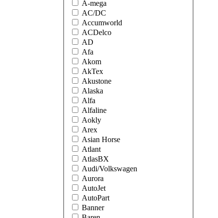
A-mega
AC/DC
Accumworld
ACDelco
AD
Afa
Akom
AkTex
Akustone
Alaska
Alfa
Alfaline
Aokly
Arex
Asian Horse
Atlant
AtlasBX
Audi/Volkswagen
Aurora
AutoJet
AutoPart
Banner
Baren