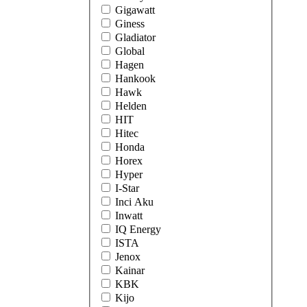
Gigawatt
Giness
Gladiator
Global
Hagen
Hankook
Hawk
Helden
HIT
Hitec
Honda
Horex
Hyper
I-Star
Inci Aku
Inwatt
IQ Energy
ISTA
Jenox
Kainar
KBK
Kijo