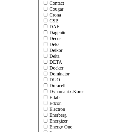
Contact
Cougar
Crona
CSB
DAF
Dagenite
Decus
Deka
Delkor
Delta
DETA
Docker
Dominator
DUO
Duracell
Dynamatrix-Korea
E-lab
Edcon
Electron
Enerberg
Energizer
Energy One