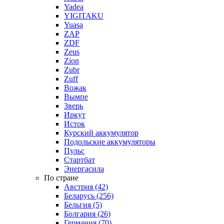
Yadea
YIGITAKU
Yuasa
ZAP
ZDF
Zeus
Zion
Zubr
Zuff
Вожак
Вымпе
Зверь
Иркут
Исток
Курский аккумулятор
Подольские аккумуляторы
Пульс
Стартбат
Энергасила
По стране
Австрия (42)
Беларусь (256)
Бельгия (5)
Болгария (26)
Германия (70)