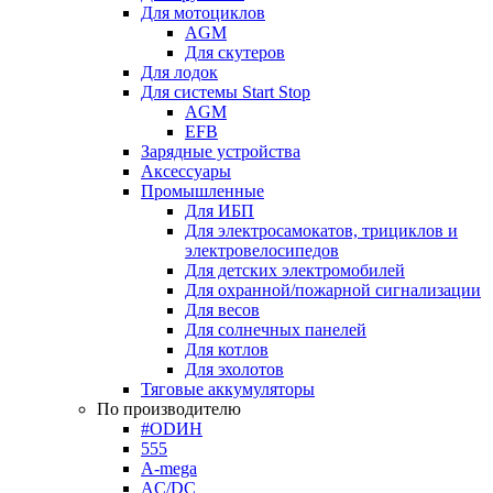
Для мотоциклов
AGM
Для скутеров
Для лодок
Для системы Start Stop
AGM
EFB
Зарядные устройства
Аксессуары
Промышленные
Для ИБП
Для электросамокатов, трициклов и
электровелосипедов
Для детских электромобилей
Для охранной/пожарной сигнализации
Для весов
Для солнечных панелей
Для котлов
Для эхолотов
Тяговые аккумуляторы
По производителю
#ODИН
555
A-mega
AC/DC