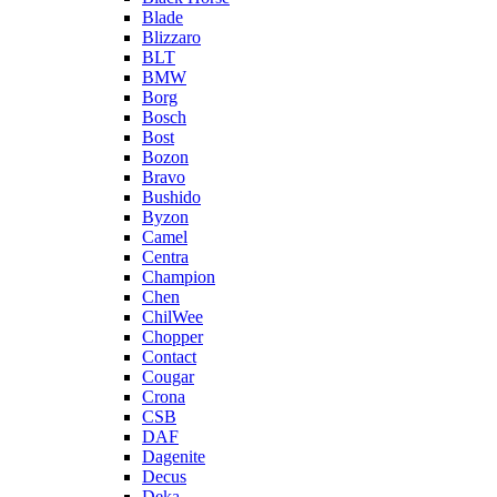
Blade
Blizzaro
BLT
BMW
Borg
Bosch
Bost
Bozon
Bravo
Bushido
Byzon
Camel
Centra
Champion
Chen
ChilWee
Chopper
Contact
Cougar
Crona
CSB
DAF
Dagenite
Decus
Deka