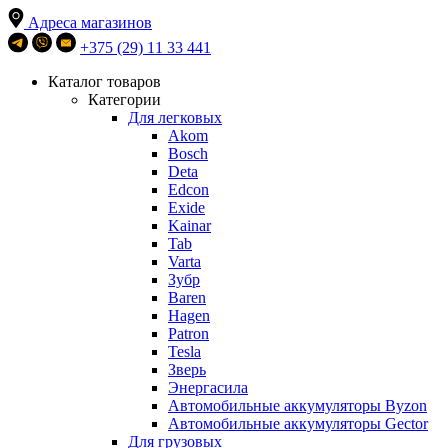
Адреса магазинов
+375 (29) 11 33 441
Каталог товаров
Категории
Для легковых
Akom
Bosch
Deta
Edcon
Exide
Kainar
Tab
Varta
Зубр
Baren
Hagen
Patron
Tesla
Зверь
Энергасила
Автомобильные аккумуляторы Byzon
Автомобильные аккумуляторы Gector
Для грузовых