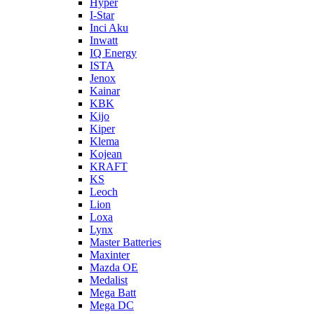
Hyper
I-Star
Inci Aku
Inwatt
IQ Energy
ISTA
Jenox
Kainar
KBK
Kijo
Kiper
Klema
Kojean
KRAFT
KS
Leoch
Lion
Loxa
Lynx
Master Batteries
Maxinter
Mazda OE
Medalist
Mega Batt
Mega DC