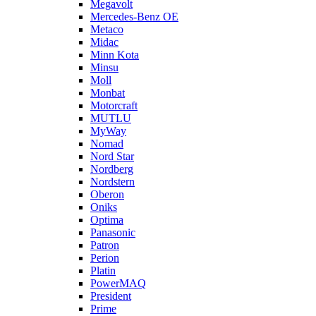
Megavolt
Mercedes-Benz OE
Metaco
Midac
Minn Kota
Minsu
Moll
Monbat
Motorcraft
MUTLU
MyWay
Nomad
Nord Star
Nordberg
Nordstern
Oberon
Oniks
Optima
Panasonic
Patron
Perion
Platin
PowerMAQ
President
Prime