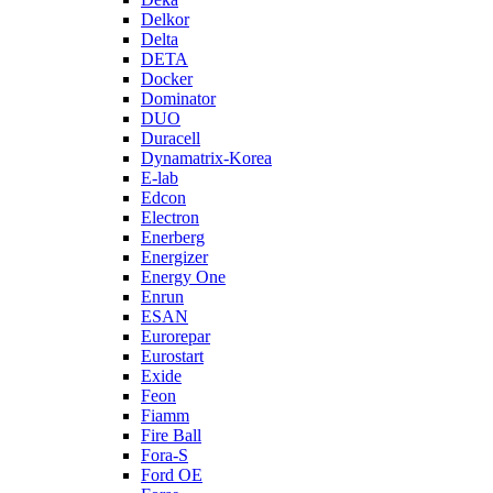
Delkor
Delta
DETA
Docker
Dominator
DUO
Duracell
Dynamatrix-Korea
E-lab
Edcon
Electron
Enerberg
Energizer
Energy One
Enrun
ESAN
Eurorepar
Eurostart
Exide
Feon
Fiamm
Fire Ball
Fora-S
Ford OE