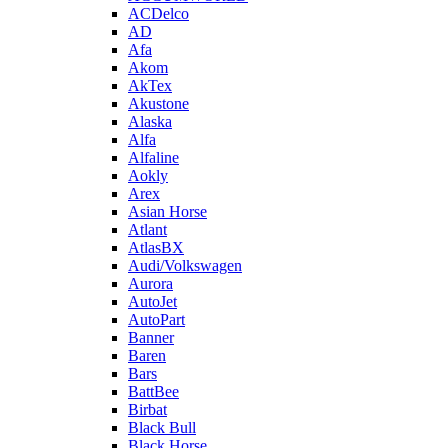
ACDelco
AD
Afa
Akom
AkTex
Akustone
Alaska
Alfa
Alfaline
Aokly
Arex
Asian Horse
Atlant
AtlasBX
Audi/Volkswagen
Aurora
AutoJet
AutoPart
Banner
Baren
Bars
BattBee
Birbat
Black Bull
Black Horse