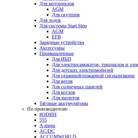
Для мотоциклов
AGM
Для скутеров
Для лодок
Для системы Start Stop
AGM
EFB
Зарядные устройства
Аксессуары
Промышленные
Для ИБП
Для электросамокатов, трициклов и эле
Для детских электромобилей
Для охранной/пожарной сигнализации
Для весов
Для солнечных панелей
Для котлов
Для эхолотов
Тяговые аккумуляторы
По производителю
#ODИН
555
A-mega
AC/DC
ACCUMWORLD