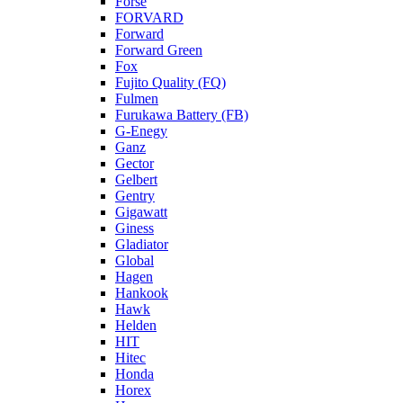
Forse
FORVARD
Forward
Forward Green
Fox
Fujito Quality (FQ)
Fulmen
Furukawa Battery (FB)
G-Enegy
Ganz
Gector
Gelbert
Gentry
Gigawatt
Giness
Gladiator
Global
Hagen
Hankook
Hawk
Helden
HIT
Hitec
Honda
Horex